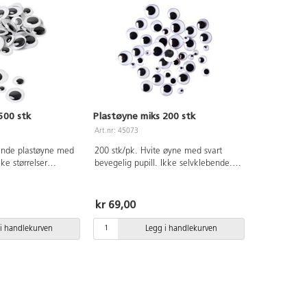
500 stk
Plastøyne miks 200 stk
Art.nr: 45073
ende plastøyne med
200 stk/pk. Hvite øyne med svart
like størrelser
bevegelig pupill. Ikke selvklebende.
mm. Materiale:
50 stk av hver størrelse Ø4 mm, Ø7
mm, Ø10 mm og Ø15 mm. Av PET.
kr 69,00
i handlekurven
Legg i handlekurven