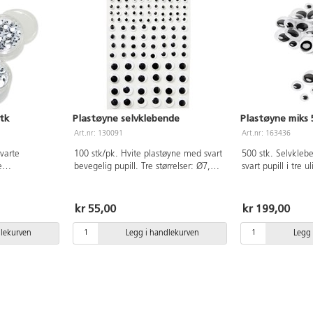
tk
Plastøyne selvklebende
Plastøyne miks 
Art.nr: 130091
Art.nr: 163436
varte
100 stk/pk. Hvite plastøyne med svart
500 stk. Selvkleb
e
bevegelig pupill. Tre størrelser: Ø7,
svart pupill i tre u
 smart
Ø10 og Ø15 mm. Selvklebende. Av
mellom ca. 7–30 
jellige
PET.
PET.
kr 55,00
kr 199,00
dlekurven
Legg i handlekurven
Legg 