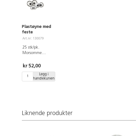
Plastøyne med
feste
Art.nr: 130079
25 stk/pk.
Morsomme
øyne i tre ulike
størrelser. Smart
kr 52,00
feste. Perfekte
Legg i
for å gi liv til
handlekurven
egenproduserte
figurer.
Liknende produkter