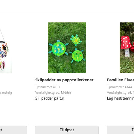
Skilpadder av papptallerkener
Familien Flue
Tipsnummer 4153
Tipsnummer 4144
vanskelig
Vanskelighetsgrad: Middels
Vanskelighetsgrad: 
Skilpadder på tur
Lag høststemnin
et
Til tipset
T