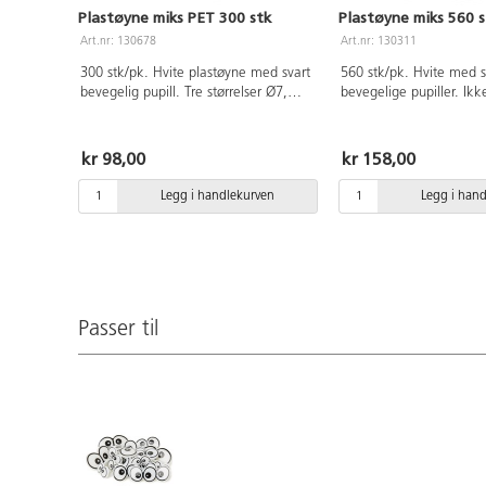
Plastøyne miks PET 300 stk
Plastøyne miks 560 s
Art.nr: 130678
Art.nr: 130311
300 stk/pk. Hvite plastøyne med svart
560 stk/pk. Hvite med s
bevegelig pupill. Tre størrelser Ø7,
bevegelige pupiller. Ikk
Ø10 og Ø15 mm. 100 stk av hver
selvklebende. Leveres i
størrelse. Av PET. PVC-fri.
oppbevaringsrør i 5 forsk
størrelser. Av PET.
kr 98,00
kr 158,00
Legg i handlekurven
Legg i han
Passer til