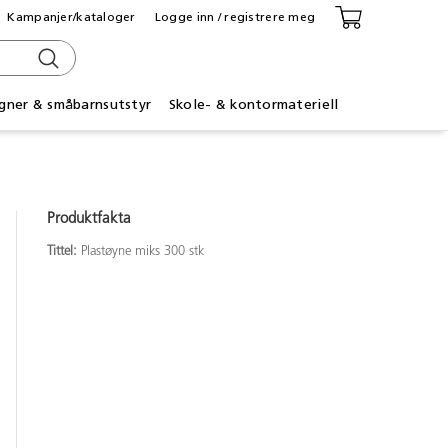
Kampanjer/kataloger
Logge inn / registrere meg
gner & småbarnsutstyr
Skole- & kontormateriell
Produktfakta
Tittel:
Plastøyne miks 300 stk