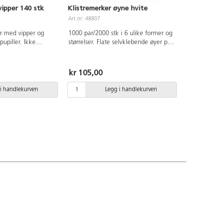
ipper 140 stk
Klistremerker øyne hvite
Art.nr: 48807
er med vipper og
1000 par/2000 stk i 6 ulike former og
pupiller. Ikke
størrelser. Flate selvklebende øyer på
stk Ø7 mm, 50 stk
rull.
k Ø15 mm. Av PET.
kr 105,00
i handlekurven
Legg i handlekurven