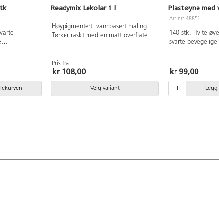
tk
Readymix Lekolar 1 l
Plastøyne med v
Art.nr: 48851
Høypigmentert, vannbasert maling.
varte
140 stk. Hvite øy
Tørker raskt med en matt overflate og
e
svarte bevegelige 
har god dekkevne. Før malingen
 smart
selvklebende. 70 
tørker er den vannløselig, men blir så
jellige
Ø10 mm og 20 st
nesten vannfast. Malingen kan
Pris fra:
kr 108,00
kr 99,00
brukes på de fleste overflater.
Tørketid ca. 20 min. Kompletter med
vår praktiske pumpe 162437. PVC-fri.
dlekurven
Velg variant
Legg 