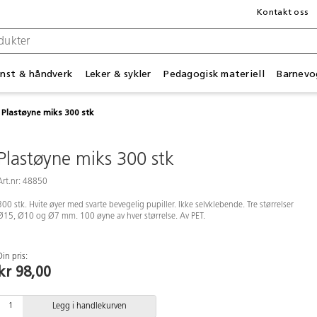
Kontakt oss
nst & håndverk
Leker & sykler
Pedagogisk materiell
Barnevo
Plastøyne miks 300 stk
Plastøyne miks 300 stk
Art.nr: 48850
300 stk. Hvite øyer med svarte bevegelig pupiller. Ikke selvklebende. Tre størrelser
Ø15, Ø10 og Ø7 mm. 100 øyne av hver størrelse. Av PET.
Din pris:
kr 98,00
Legg i handlekurven