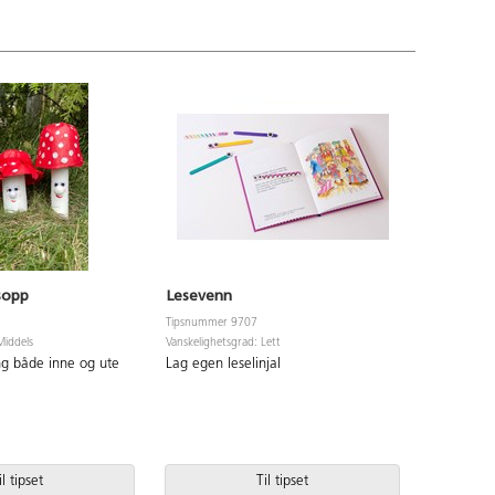
sopp
Lesevenn
Glade jul
Tipsnummer 9707
Tipsnummer
Middels
Vanskelighetsgrad: Lett
Vanskelighet
g både inne og ute
Lag egen leselinjal
Enkle og 
il tipset
Til tipset