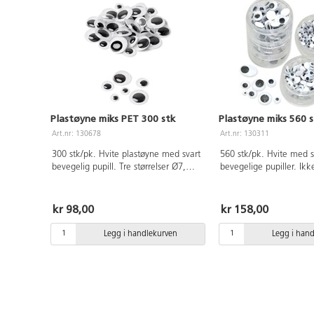
Plastøyne miks PET 300 stk
Plastøyne miks 560 s
Art.nr: 130678
Art.nr: 130311
300 stk/pk. Hvite plastøyne med svart
560 stk/pk. Hvite med s
bevegelig pupill. Tre størrelser Ø7,
bevegelige pupiller. Ikk
Ø10 og Ø15 mm. 100 stk av hver
selvklebende. Leveres i
størrelse. Av PET. PVC-fri.
oppbevaringsrør i 5 forsk
størrelser. Av PET.
kr 98,00
kr 158,00
Legg i handlekurven
Legg i han