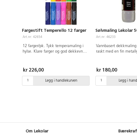
Fargestift Temperello 12 farger
Sølvmaling Lekolar 5
Art.nr: 42654
Art.nr: 46233
12 farger/pk. Tykk temperamaling i
Vannbasert dekkmaling
hylse. Klare farger og god dekkevne
raskt med en fin metall
uten å smitte. Tørker raskt. Kan
malingen har tørket er 
brukes på papir og papp. Uten
vannløselig, men blir de
løsemidler. Inneholder svart, brun,
vannfast. Malingen kan
kr 226,00
kr 180,00
hvit, gul, oransje, rød, cerise, lilla,
fleste underlag som papir
ultramarin, blå, grønn og lys grønn.
mm. Kompletter med vå
Legg i handlekurven
Legg i han
CE-merket. Fra 3 år.
pumpe 162437. PVC-fri
Om Lekolar
Bærekraf