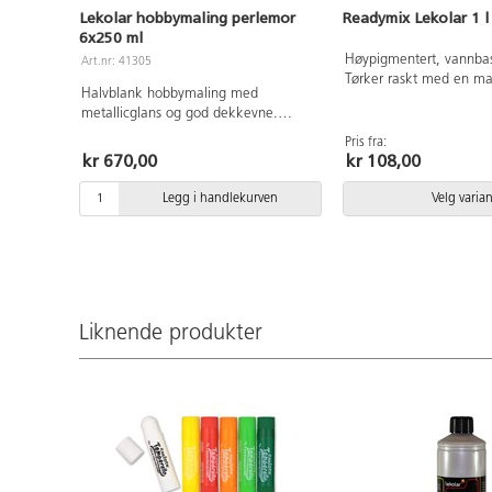
Lekolar hobbymaling perlemor
Readymix Lekolar 1 l
6x250 ml
Høypigmentert, vannbas
Art.nr: 41305
Tørker raskt med en mat
Halvblank hobbymaling med
har god dekkevne. Før
metallicglans og god dekkevne.
tørker er den vannløseli
Vannbasert maling som tørker
nesten vannfast. Malin
Pris fra:
vannfast. Fester på de fleste
kr 670,00
kr 108,00
brukes på de fleste over
underlag. Pensler og verktøy
Tørketid ca. 20 min. Kompletter med
rengjøres i vann umiddelbart etter
vår praktiske pumpe 16
Legg i handlekurven
Velg varian
bruk. Ved maling på stoff må
malingen strykefikseres når den er
tørr. Kompletter gjerne med vår
praktiske pumpe 162437. PVC-fri.
Liknende produkter