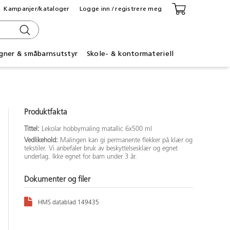
Kampanjer/kataloger
Logge inn / registrere meg
gner & småbarnsutstyr
Skole- & kontormateriell
Produktfakta
Tittel:
Lekolar hobbymaling matallic 6x500 ml
Vedlikehold:
Malingen kan gi permanente flekker på klær og
tekstiler. Vi anbefaler bruk av beskyttelsesklær og egnet
underlag. Ikke egnet for barn under 3 år.
Dokumenter og filer
HMS datablad 149435