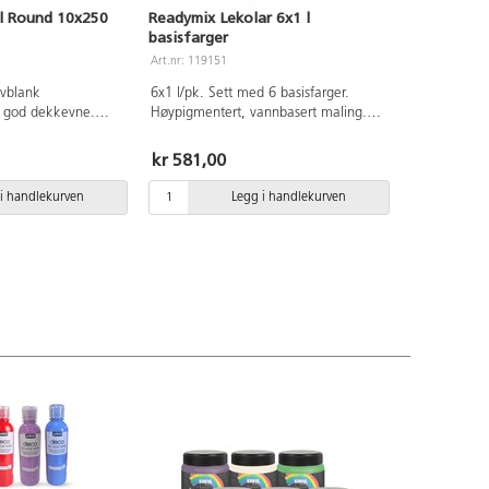
l Round 10x250
Readymix Lekolar 6x1 l
basisfarger
Art.nr: 119151
lvblank
6x1 l/pk. Sett med 6 basisfarger.
 god dekkevne.
Høypigmentert, vannbasert maling.
te underlag som
Tørker raskt med en matt overflate og
 mm. Malingen kan
har god dekkevne. Før malingen
kr 581,00
e. Mal gjenstanden
tørker er den vannløselig, men blir så
ke i minst 24 timer
nesten vannfast. Malingen kan
i handlekurven
Legg i handlekurven
an brukes ute.
brukes på de fleste overflater.
 gul, oransje, rød,
Tørketid ca. 20 min. Inneholder
burn, rosa, svart og
primærgul, primærrød, primærblå,
 blandes med
grønn, svart og hvit. Kompletter med
e nyanser. Tørker
vår praktiske pumpe 162437. PVC-fri.
standig. Vask
nnen malingen har