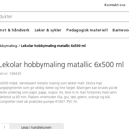
Kontakt oss
nst & håndverk
Leker & sykler
Pedagogisk materiell
Barnevo
bbymaling
Lekolar hobbymaling matallic 6x500 ml
Lekolar hobbymaling matallic 6x500 ml
Art.nr: 149435
6x500 ml/pk. Vannbasert metallic maling som tørker matt. Ekstra mye
fargepigmenter som gir veldig sterke og fine farger. Malingen kan brukes på de
fleste underlag som papir, papp, isopor, tre, leire m.m. Kan fortynnes med vann.
Tørketid ca 60 min. Pakken inneholder lilla, gul, rød, grønn, oransje og blå.
Kompletter med vår praktiske pumpe 41007. PVC-fri.
Legg i handlekurven