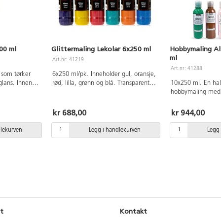
00 ml
Glittermaling Lekolar 6x250 ml
Hobbymaling Al
ml
Art.nr: 41219
Art.nr: 41288
 som tørker
6x250 ml/pk. Inneholder gul, oransje,
glans. Innen
rød, lilla, grønn og blå. Transparent
10x250 ml. En ha
den
maling med glitter sosm tørker
hobbymaling med
retter
transparent. Tørketid ca 60 min.
Fester på de fles
 brukes på de
Tørker vannfast. Kan brukes på
papir, stein, tre
kr 688,00
kr 944,00
, tre, leire
mange underlag. Kompletter gjerne
brukes ute og inn
r praktiske
med vår praktiske pumpe 162437.
inne og la den tør
dlekurven
Legg i handlekurven
Legg 
.
PVC-fri.
før gjenstanden k
Inneholder fargene
lilla, blå, grønn, 
hvit. Fargene kan
hverandre til ulik
vannfast og værbe
verktøy og klær i
tørket.
t
Kontakt