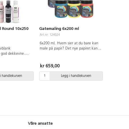
l Round 10x250
Gatemaling 6x200 ml
Art.nr: 124024
6x200 ml. Hvem sier at du bare kan
lvblank
male på papir? Det nye papiret kan
 god dekkevne.
være asfalten i skolegården. Her er
te underlag som
mulighetene uendelige. Vannbasert
 mm. Malingen kan
maling for utendørs bruk. Mal med
kr 659,00
e. Mal gjenstanden
pensel, svamp eller malerull på en
ke i minst 24 timer
asfaltert overflate. Tørker raskt.
i handlekurven
Legg i handlekurven
an brukes ute.
Malingen fjernes med vann og kost.
 gul, oransje, rød,
Kan vaskes vekk fra de fleste tekstiler
burn, rosa, svart og
ved 30 grader. Inneholder fargene
 blandes med
lilla. hvit, grønn, blå, gul og rød. Fra 3
e nyanser. Tørker
år.
standig. Vask
nnen malingen har
Våre ansatte