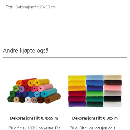
Tittel:
Dekorasjonsfilt 20x30 cm
Andre kjøpte også
Dekorasjonsfilt 0,45x5 m
Dekorasjonsfilt 0,9x5 m
170 g filt av 100% polyester. Filt
170 g. Filt til dekorasjon og all
A