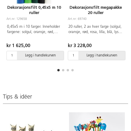
Dekorasjonsfilt 0,45x5 m 10
Dekorasjonsfilt megapakke
ruller
20 ruller
Art.nr: 129658
Art.nr: 69740
0,45x5 m i 10 farger. Inneholder
20 ruller, 2 av hver farge (solgul,
fargene: solgul, oransje, rød,
oransje, rød, rosa, lilla, blå, lys
rosa, lilla, blå, lys grønn, mørk
grønn, mørks grønn, svart og
P
grønn, svart og hvit. 170 g.
hvit) 0,45x5 m pr rull
kr 1 625,00
kr 3 228,00
100% polyester.
Legg i handlekurven
Legg i handlekurven
Tips & idéer