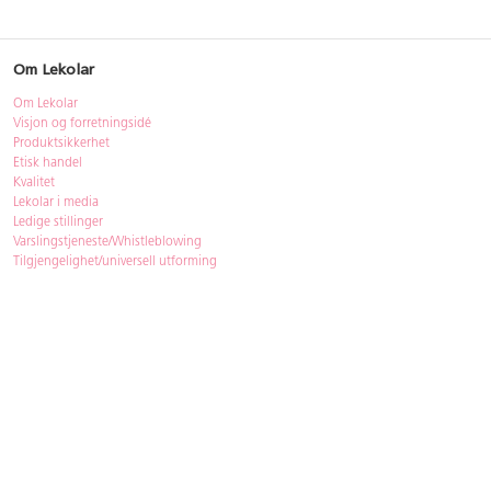
Om Lekolar
Om Lekolar
Visjon og forretningsidé
Produktsikkerhet
Etisk handel
Kvalitet
Lekolar i media
Ledige stillinger
Varslingstjeneste/Whistleblowing
Tilgjengelighet/universell utforming
Bærekraft
Bærekraft
ISO-sertifisering
Gjenbruk - Lekolar Outlet
Kjøpsvilkår & betingelser
Betingelser
GDPR og personopplysninger