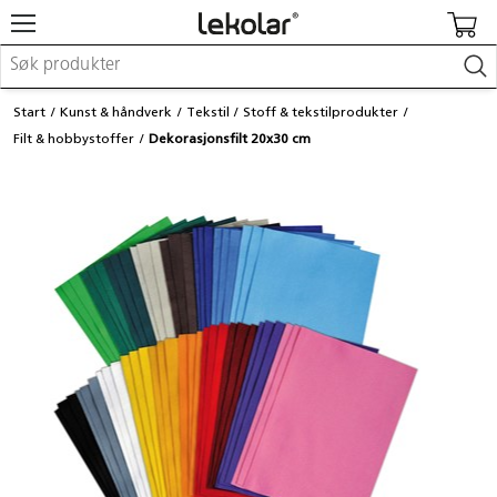
Møbler & innredning
Start
Kunst & håndverk
Tekstil
Stoff & tekstilprodukter
Lekeplassutstyr & utemiljø
Filt & hobbystoffer
Dekorasjonsfilt 20x30 cm
Kunst & håndverk
Leker & sykler
Pedagogisk materiell
Barnevogner & småbarnsutstyr
Skole- & kontormateriell
Logge inn / registrere meg
Kontakt oss
Kampanjer/kataloger