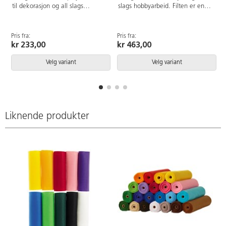
til dekorasjon og all slags
slags hobbyarbeid. Filten er enkel
hobbyarbeid. Filten er enkel å sy
å sy og kutte i og kantene
og kutte i og kantene frynser
frynser ikke. 170 g. Laget av
ikke. 170 g. Laget av 100%
100% polyester.
Pris fra:
Pris fra:
polyester. Leveres på rull.
kr 233,00
kr 463,00
Velg variant
Velg variant
Liknende produkter