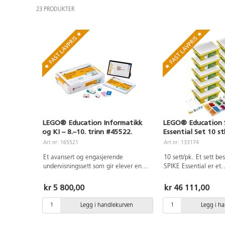
23 PRODUKTER
LEGO® Education Informatikk
LEGO® Education
og KI – 8.–10. trinn #45522.
Essential Set 10 st
Art.nr: 165521
Art.nr: 133174
Et avansert og engasjerende
10 sett/pk. Et sett be
undervisningssett som gir elever en
SPIKE Essential er et
praktisk innføring i informatikk,
undervisningsverktøy
programmering og kunstig intelligens
perfekt for å starte 
kr 5 800,00
kr 46 111,00
(KI). Løsningen er utviklet for
programmering på sm
ungdomstrinnet og støtter progresjon
kan velge mellom enk
Legg i handlekurven
Legg i h
mot mer komplekse konsepter innen
programmering og Scr
algoritmer, dataforståelse og KI-basert
blokkoding. Enkel ma