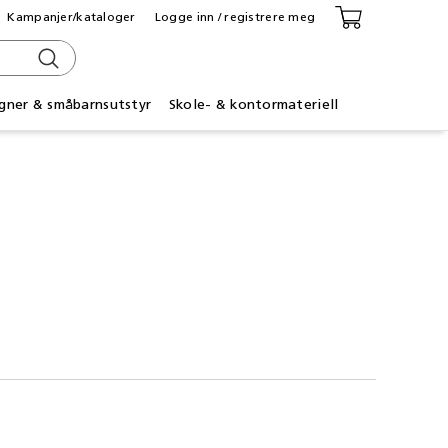
Kampanjer/kataloger
Logge inn / registrere meg
gner & småbarnsutstyr
Skole- & kontormateriell