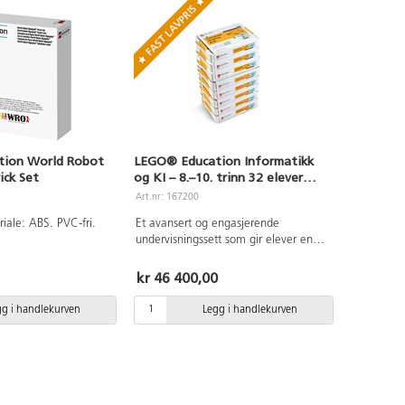
kning i stedet for å
lende LEGO® klosser.
ion World Robot
LEGO® Education Informatikk
ick Set
og KI – 8.–10. trinn 32 elever
#45522.
Art.nr: 167200
iale: ABS. PVC-fri.
Et avansert og engasjerende
undervisningssett som gir elever en
praktisk innføring i informatikk,
programmering og kunstig intelligens
kr 46 400,00
(KI). Løsningen er utviklet for
ungdomstrinnet og støtter progresjon
gg i handlekurven
Legg i handlekurven
mot mer komplekse konsepter innen
algoritmer, dataforståelse og KI-basert
problemløsning. Hvert sett er tilpasset
arbeid i grupper på fire elever og
kombinerer bygging, programmering
og samarbeid. Med 40 ferdige