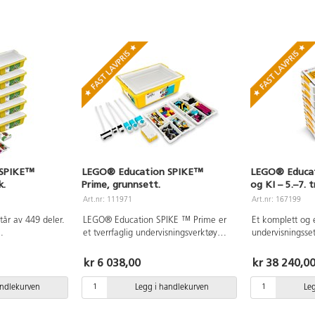
 SPIKE™
LEGO® Education SPIKE™
LEGO® Educat
k.
Prime, grunnsett.
og KI – 5.–7. 
#45521.
Art.nr: 111971
Art.nr: 167199
står av 449 deler.
LEGO® Education SPIKE ™ Prime er
Et komplett og 
et tverrfaglig undervisningsverktøy
undervisningsset
 som passer
innenfor matematikk, naturfag, kunst
utforske informa
med
og håndverk og teknologi. Settet
blokkprogramme
kr 6 038,00
kr 38 240,0
åskolen. Du
passer for elever på 5. – 10. trinn og
intelligens (KI)
lere ikonbasert
kan programmeres både med
samarbeidende l
andlekurven
Legg i handlekurven
Le
atch ordbasert
blokkprogrammering (Scratch) og
designet for gru
skinvare -
tekstbasert programmering (Python).
elever, og gir en