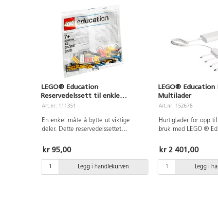
LEGO® Education
LEGO® Education 
Reservedelssett til enkle
Multilader
maskiner
Art.nr: 111351
Art.nr: 152678
En enkel måte å bytte ut viktige
Hurtiglader for opp til 8 de
deler. Dette reservedelssettet
bruk med LEGO ® Ed
inneholder 42 deler til 111341 Enkle
kabel 152683.
maskiner.
kr 95,00
kr 2 401,00
Legg i handlekurven
Legg i h