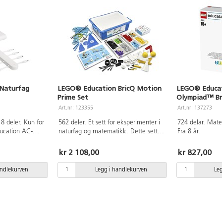
spennende utfors
lete etter mang
Fra 8 år.
Naturfag
LEGO® Education BricQ Motion
LEGO® Educat
Prime Set
Olympiad™ Br
Art.nr: 123355
Art.nr: 137273
ler. Kun for
562 deler. Et sett for eksperimenter i
724 delar. Mater
ucation AC-
naturfag og matematikk. Dette settet
Fra 8 år.
med tilhørende undervisningsopplegg
åpner for mange muligheter for
kr 2 108,00
kr 827,00
tverrfaglig arbeid inne STEAM-
emnene tilpasset elever på
andlekurven
Legg i handlekurven
Le
mellomtrinnet og ungdomsskolen.
Elevene kan utforske f.eks. bevegelse
og kraft gjennom praktiske øvelser
med LEGO-klosser og andre
komponenter. Inneholder 4
minifigurer, mekaniske elementer