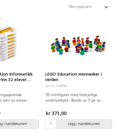
Mest populære
ion Informatikk
LEGO Education mennesker i
trinn 32 elever
verden
Art.nr: 149896
engasjerende
20 minifigurer med forskjellige
t som lar elever
ansiktsuttrykk. Består av 5 pk av
tikk,
SPIKE Essentials erstatningspakke 2.
ring og kunstig
Fra 3 år.
0
kr 371,00
 gjennom praktisk,
æring. Hvert sett er
gg i handlekurven
Legg i handlekurven
ppearbeid for 4
 naturlig vei inn i