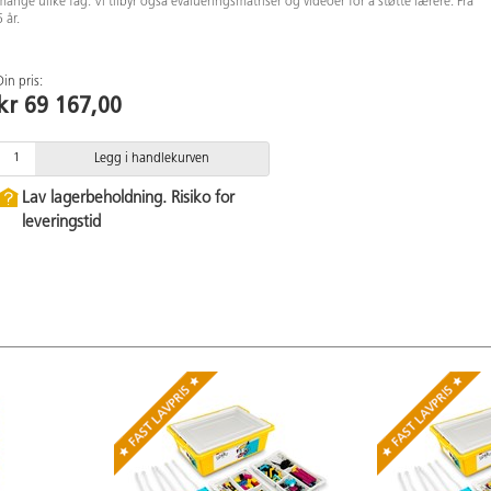
mange ulike fag. Vi tilbyr også evalueringsmatriser og videoer for å støtte lærere. Fra
6 år.
Din pris:
kr 69 167,00
Legg i handlekurven
Lav lagerbeholdning. Risiko for
leveringstid