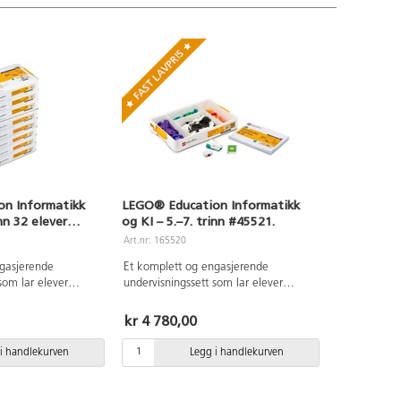
n Informatikk
LEGO® Education Informatikk
inn 32 elever
og KI – 5.–7. trinn #45521.
Art.nr: 165520
gasjerende
Et komplett og engasjerende
som lar elever
undervisningssett som lar elever
kk,
utforske informatikk,
ng og kunstig
blokkprogrammering og kunstig
kr 4 780,00
jennom praktisk,
intelligens (KI) gjennom praktisk,
ing. Hvert sett er
samarbeidende læring. Hvert sett er
i handlekurven
Legg i handlekurven
earbeid for 4
designet for gruppearbeid for 4
aturlig vei inn i
elever, og gir en naturlig vei inn i
ser for fremtidens
sentrale kompetanser for fremtidens