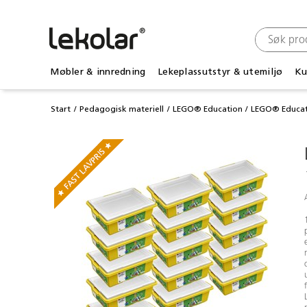
Møbler & innredning
Lekeplassutstyr & utemiljø
Ku
Start
Pedagogisk materiell
LEGO® Education
LEGO® Educat