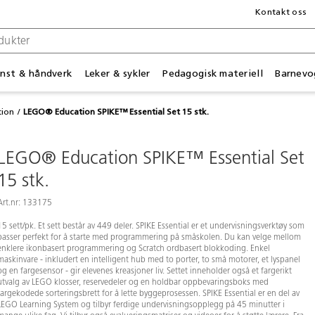
Kontakt oss
nst & håndverk
Leker & sykler
Pedagogisk materiell
Barnevo
ion
LEGO® Education SPIKE™ Essential Set 15 stk.
LEGO® Education SPIKE™ Essential Set
15 stk.
Art.nr: 133175
15 sett/pk. Et sett består av 449 deler. SPIKE Essential er et undervisningsverktøy som
passer perfekt for å starte med programmering på småskolen. Du kan velge mellom
enklere ikonbasert programmering og Scratch ordbasert blokkoding. Enkel
maskinvare - inkludert en intelligent hub med to porter, to små motorer, et lyspanel
og en fargesensor - gir elevenes kreasjoner liv. Settet inneholder også et fargerikt
utvalg av LEGO klosser, reservedeler og en holdbar oppbevaringsboks med
fargekodede sorteringsbrett for å lette byggeprosessen. SPIKE Essential er en del av
LEGO Learning System og tilbyr ferdige undervisningsopplegg på 45 minutter i