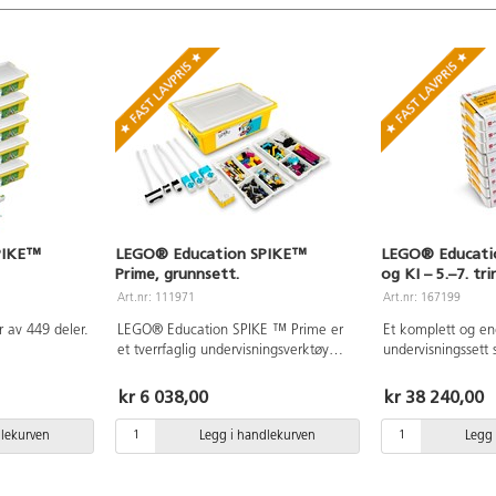
PIKE™
LEGO® Education SPIKE™
LEGO® Educatio
Prime, grunnsett.
og KI – 5.–7. tr
#45521.
Art.nr: 111971
Art.nr: 167199
r av 449 deler.
LEGO® Education SPIKE ™ Prime er
Et komplett og en
et tverrfaglig undervisningsverktøy
undervisningssett 
om passer
innenfor matematikk, naturfag, kunst
utforske informati
og håndverk og teknologi. Settet
blokkprogrammeri
kr 6 038,00
kr 38 240,00
kolen. Du
passer for elever på 5. – 10. trinn og
intelligens (KI) g
re ikonbasert
kan programmeres både med
samarbeidende lær
dlekurven
Legg i handlekurven
Legg 
ch ordbasert
blokkprogrammering (Scratch) og
designet for grupp
invare -
tekstbasert programmering (Python).
elever, og gir en n
 hub med to
Det programmerbare huben er en
sentrale kompetan