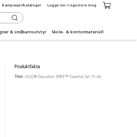
Kampanjer/kataloger
Logge inn / registrere meg
gner & småbarnsutstyr
Skole- & kontormateriell
Produktfakta
Tittel:
LEGO® Education SPIKE™ Essential Set 15 stk.