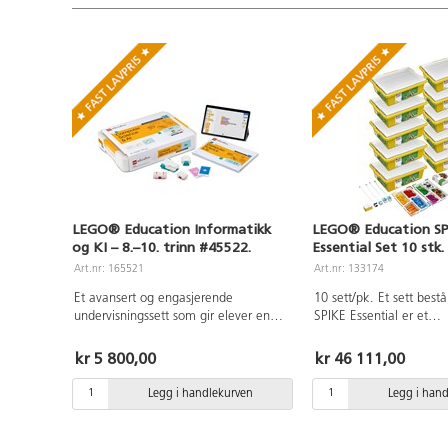
League-
aktiviteter basert
på Spike og
Mindstorms EV3
programmerbare
klosser og
oppfyller Lego
FLL-
bordspesifikasjonen.
Bordet har en 8
cm forhøyet
kant for å hindre
at deler faller
LEGO® Education Informatikk
LEGO® Education S
av.
og KI – 8.–10. trinn #45522.
Essential Set 10 stk.
Sammenleggbar
Art.nr: 165521
Art.nr: 133174
for å ta liten
plass ved
Et avansert og engasjerende
10 sett/pk. Et sett bestå
oppbevaring.
undervisningssett som gir elever en
SPIKE Essential er et
praktisk innføring i informatikk,
undervisningsverktøy s
programmering og kunstig intelligens
perfekt for å starte med
kr 5 800,00
kr 46 111,00
(KI). Løsningen er utviklet for
programmering på smås
ungdomstrinnet og støtter progresjon
kan velge mellom enkle
Legg i handlekurven
Legg i han
mot mer komplekse konsepter innen
programmering og Scrat
algoritmer, dataforståelse og KI-basert
blokkoding. Enkel mask
problemløsning. Hvert sett er tilpasset
inkludert en intelligent