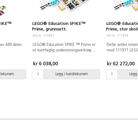
PIKE™
LEGO® Education SPIKE™
LEGO® Educati
Prime, grunnsett.
Prime, stor sko
Art.nr: 111971
Art.nr: 111974
 av 449 deler.
LEGO® Education SPIKE ™ Prime er
Dette settet inne
et tverrfaglig undervisningsverktøy
med 111971 LEGO
om passer
innenfor matematikk, naturfag, kunst
Prime sett og 1 sett 130606 LEGO®
og håndverk og teknologi. Settet
Education SPIKE 
kr 6 038,00
kr 62 272,00
kolen. Du
passer for elever på 5. – 10. trinn og
ekspansjonssett.
re ikonbasert
kan programmeres både med
dlekurven
Legg i handlekurven
Legg 
ch ordbasert
blokkprogrammering (Scratch) og
invare -
tekstbasert programmering (Python).
 hub med to
Det programmerbare huben er en
et lyspanel og
avansert, men brukervennlig enhet
venes
som har 6 inn- / utporter, et 5x5-
nneholder også
lyspanel, Bluetooth-tilkobling, en
EGO klosser,
høyttaler, et 6-akset gyroskop og et
bar
oppladbart batteri. Inkluderer også
fargekodede
motorer og sensorer som sammen
e
med LEGO-komponenter lar elevene
ssential er en
bygge roboter og andre interaktive