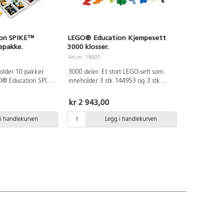
on SPIKE™
LEGO® Education Kjempesett
lepakke.
3000 klosser.
Art.nr: 19007
holder 10 pakker
3000 deler. Et stort LEGO-sett som
® Education SPIKE
inneholder 3 stk 144953 og 3 stk
122499. Her er det mange muligheter
Prime
for å lage fantasifulle kreasjoner for
kr 2 943,00
mange barn som ønsker å bygge
sammen. Materiale: ABS. PVC-fri. Fra
i handlekurven
Legg i handlekurven
4 år.