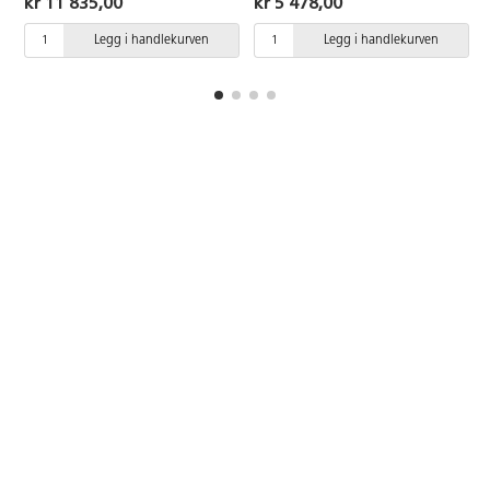
kr 11 835,00
kr 5 478,00
Fargene som endrer seg sakte
stimulerer den visuelle, men også
Legg i handlekurven
Legg i handlekurven
den taktile sansen. Det runde
speilet med Ø71 cm festes i
taket. Med 150 tråder med
fiberoptikk som er 1,7 m lange.