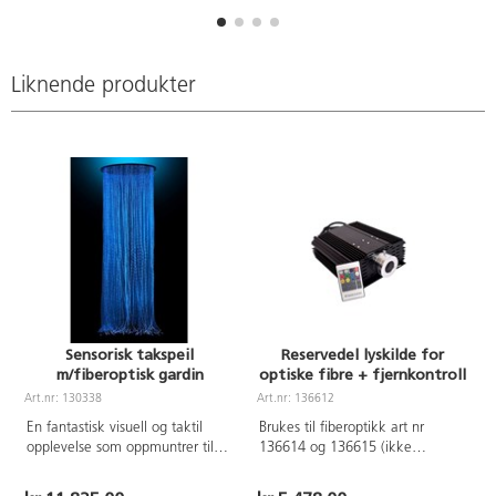
cm.
taket. Med 150 tråder med
fiberoptikk som er 1,7 m lange.
Liknende produkter
Sensorisk takspeil
Reservedel lyskilde for
m/fiberoptisk gardin
optiske fibre + fjernkontroll
A
Art.nr: 130338
Art.nr: 136612
En fantastisk visuell og taktil
Brukes til fiberoptikk art nr
opplevelse som oppmuntrer til
136614 og 136615 (ikke
bevegelse og utforske
inkludert). Mål: 28,5x26,5x14,5
omgivelsene. Ideell for sanserom.
cm.