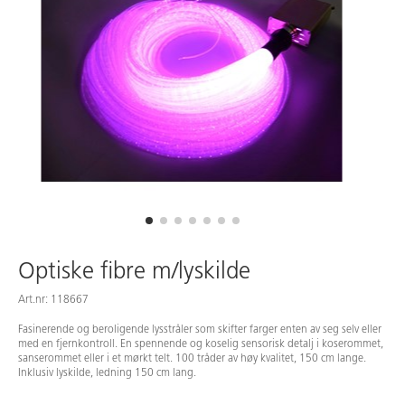
Optiske fibre m/lyskilde
Art.nr: 118667
Fasinerende og beroligende lysstråler som skifter farger enten av seg selv eller
med en fjernkontroll. En spennende og koselig sensorisk detalj i koserommet,
sanserommet eller i et mørkt telt. 100 tråder av høy kvalitet, 150 cm lange.
Inklusiv lyskilde, ledning 150 cm lang.