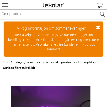
Møbler & innredning
Lekeplassutstyr & utemiljø
Viktig informasjon om sommerleveringer
Kunst & håndverk
Husk å velge ønsket leveringsuke når dere legger inn
Leker & sykler
bestillinger i sommer, slik at dere unngår levering mens dere
Pedagogisk materiell
har feriestengt. Vi ønsker alle våre kunder en riktig god
Barnevogner & småbarnsutstyr
sommer!
Skole- & kontormateriell
Start
Pedagogisk materiell
Sensoriske produkter
Fiberoptikk
Logge inn / registrere meg
Optiske fibre m/lyskilde
Kontakt oss
Kampanjer/kataloger