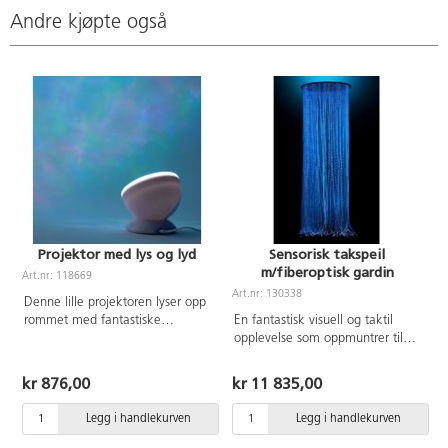
Andre kjøpte også
Projektor med lys og lyd
Sensorisk takspeil
m/fiberoptisk gardin
Art.nr: 118669
A
Art.nr: 130338
Denne lille projektoren lyser opp
rommet med fantastiske
En fantastisk visuell og taktil
sensoriske farger, så det ligner
opplevelse som oppmuntrer til
havets bølger. Den har høyttalere
bevegelse og utforske
og kan kobles til en
omgivelsene. Ideell for sanserom.
kr 876,00
kr 11 835,00
mobiltelefon, datamaskin,
Fargene som endrer seg sakte
nettbrett eller spille av
stimulerer den visuelle, men også
Legg i handlekurven
Legg i handlekurven
musikkfiler fra et TF-kort. Lader
den taktile sansen. Det runde
via USB. Mål: 12,6x12,6x10,5
speilet med Ø71 cm festes i