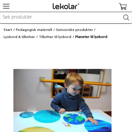
Møbler & innredning
Start
Pedagogisk materiell
Sensoriske produkter
Lekeplassutstyr & utemiljø
Lysbord & tilbehør
Tilbehør til lysbord
Planeter til lysbord
Kunst & håndverk
Leker & sykler
Pedagogisk materiell
Barnevogner & småbarnsutstyr
Skole- & kontormateriell
Logge inn / registrere meg
Kontakt oss
Kampanjer/kataloger