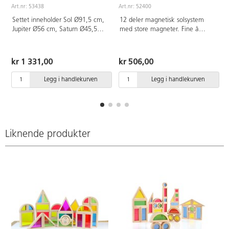
Art.nr: 53438
Art.nr: 52400
A
Settet inneholder Sol Ø91,5 cm,
12 deler magnetisk solsystem
Jupiter Ø56 cm, Saturn Ø45,5
med store magneter. Fine å
cm, Neptun Ø35,5 cm, Uranus
bruke på whitboardtavle. Fra 5
Ø35,5 cm, Venus Ø30,5cm, Jorda
år.
Ø30,5 cm, Mars Ø25,5 cm,
kr 1 331,00
kr 506,00
Merkur Ø35,5cm, Pluto Ø20cm,
og Måne Ø20 cm.
Legg i handlekurven
Legg i handlekurven
Aktivitetsguide til lærere og
pumpe følger med. Laget av
kraftig vaskbar plast. Kroker til
opphenging følger med. Fra 3 år.
Liknende produkter