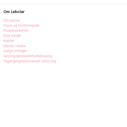
Om Lekolar
Om Lekolar
Visjon og forretningsidé
Produktsikkerhet
Etisk handel
Kvalitet
Lekolar i media
Ledige stillinger
Varslingstjeneste/Whistleblowing
Tilgjengelighet/universell utforming
Bærekraft
Bærekraft
ISO-sertifisering
Gjenbruk - Lekolar Outlet
Kjøpsvilkår & betingelser
Betingelser
GDPR og personopplysninger
Cookie Policy