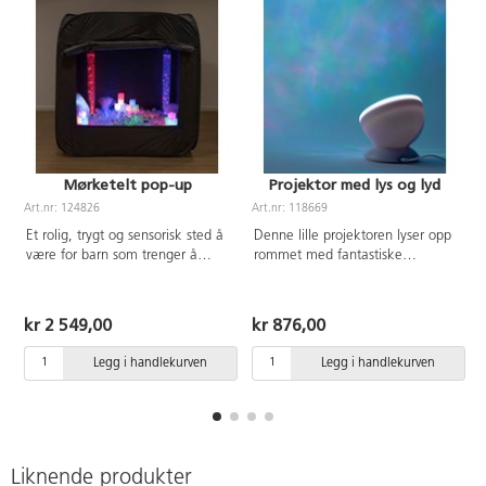
Mørketelt pop-up
Projektor med lys og lyd
Art.nr: 124826
Art.nr: 118669
A
Et rolig, trygt og sensorisk sted å
Denne lille projektoren lyser opp
være for barn som trenger å
rommet med fantastiske
slappe av, roe seg eller utforske.
sensoriske farger, så det ligner
Dette lette teltet settes opp raskt
havets bølger. Den har høyttalere
og enkelt. Det er løkker i
og kan kobles til en
kr 2 549,00
kr 876,00
hjørnene for å henge opp
mobiltelefon, datamaskin,
forskjellige dekorasjoner. Fordi
nettbrett eller spille av
Legg i handlekurven
Legg i handlekurven
den nedre delen ved åpningen
musikkfiler fra et TF-kort. Lader
kan brettes ned, er det også
via USB. Mål: 12,6x12,6x10,5
mulig å rulle inn med rullestol.
cm.
Mål: 142x142x142 cm
Liknende produkter