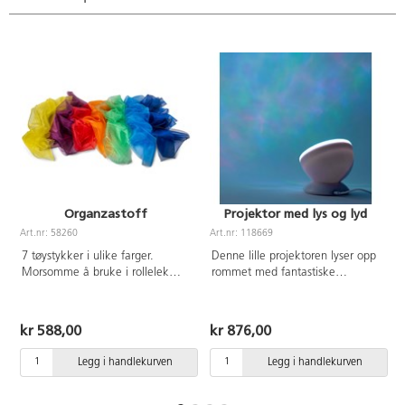
Organzastoff
Projektor med lys og lyd
Art.nr: 58260
Art.nr: 118669
A
7 tøystykker i ulike farger.
Denne lille projektoren lyser opp
Morsomme å bruke i rollelek
rommet med fantastiske
eller for å lage sensoriske visuelle
sensoriske farger, så det ligner
effekter til musikk og bevegelse.
havets bølger. Den har høyttalere
Hver bit måler 1x1,5 m.
og kan kobles til en
kr 588,00
kr 876,00
mobiltelefon, datamaskin,
nettbrett eller spille av
Legg i handlekurven
Legg i handlekurven
musikkfiler fra et TF-kort. Lader
via USB. Mål: 12,6x12,6x10,5
cm.