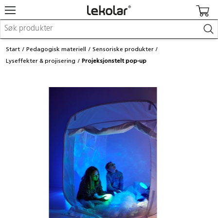
Møbler & innredning
Start
Pedagogisk materiell
Sensoriske produkter
Lekeplassutstyr & utemiljø
Lyseffekter & projisering
Projeksjonstelt pop-up
Kunst & håndverk
Leker & sykler
Pedagogisk materiell
Barnevogner & småbarnsutstyr
Skole- & kontormateriell
Logge inn / registrere meg
Kontakt oss
Kampanjer/kataloger