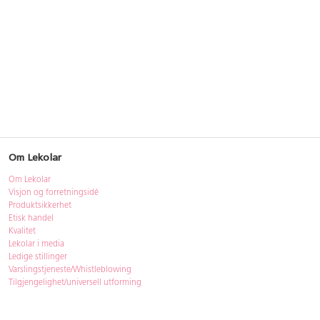
Om Lekolar
Om Lekolar
Visjon og forretningsidé
Produktsikkerhet
Etisk handel
Kvalitet
Lekolar i media
Ledige stillinger
Varslingstjeneste/Whistleblowing
Tilgjengelighet/universell utforming
Bærekraft