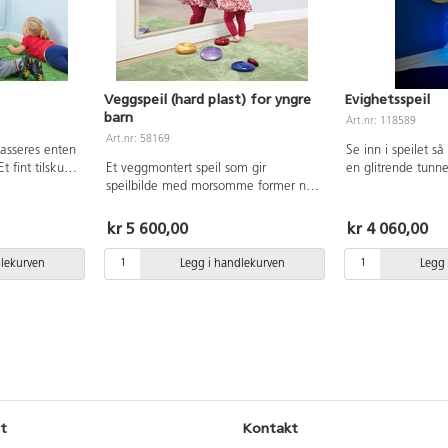
Veggspeil (hard plast) for yngre
Evighetsspeil
barn
Art.nr: 118589
Art.nr: 58169
lasseres enten
Se inn i speilet så
t fint tilskudd
Et veggmontert speil som gir
en glitrende tunn
il rollelek.
speilbilde med morsomme former når
av lys. Skap en fa
Mål: 150x100
barna speiler seg. Speilet har runde,
effekt med dette 
glatte kanter og en holdbar, sikker
som henges på v
kr 5 600,00
kr 4 060,00
speilflate. Heng speilet i lav høyde
Opphengskroker p
slik at det passer for yngre barn.
montering på vegg
dlekurven
Legg i handlekurven
Legg 
Brukes i ulike lærende miljøer som
med). Drevet av 3
rollelek, sensoriske hjørner mm. Av
inkludert). Speile
MDF og speil av polystyren (hard
veggen når batteri
plast). Mål: 106xh66 cm.
Ikke bruk rengjør
speilet, tørk av m
klut. Mål: 50 cm.
t
Kontakt