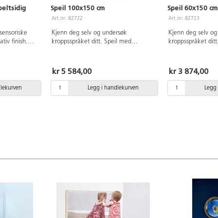
eltsidig
Speil 100x150 cm
Speil 60x150 cm
Art.nr: 82722
Art.nr: 82723
 sensoriske
Kjenn deg selv og undersøk
Kjenn deg selv og
tiv finish.
kroppsspråket ditt. Speil med
kroppsspråket ditt. Speil m
ippes til
sikkerhetsglass og ramme i
sikkerhetsglass o
orm. Kan
hvitpigmentert bjørk kryssfiner. Kan
hvitpigmentert bjø
periment med
henges både stående og liggende.
henges både ståe
kr 5 584,00
kr 3 874,00
i. Begge
n avtagbar
dlekurven
Legg i handlekurven
Legg 
30x20 cm. Av