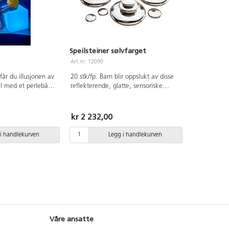
Speilsteiner sølvfarget
Art.nr: 12090
 får du illusjonen av
20 stk/fp. Barn blir oppslukt av disse
el med et perlebånd
reflekterende, glatte, sensoriske
ntastisk sensorisk
steinene. Legg merke til forskjellene,
spennende speilet
sorter og still dem opp på rad eller
eggen.
bygg tårn av dem. Ideelle for å bygge
kr 2 232,00
å baksiden for
månelandskap i miniatyr med.
 (beslag følger ikke
Speilsteinene har 4 forskjellige
i handlekurven
Legg i handlekurven
 AA-batterier (ikke
størrelser fra 4,5 til 15 cm i diameter.
t må tas ned fra
Til bruk innendørs og gjerne på myke
ene skal byttes.
overflater, da skarpe gjenstander kan
ingsmidler på
ripe opp overflaten. Rengjøres med
ed myk, lett fuktet
en myk klut. Av ABS. Fra 10
måneder.
Våre ansatte