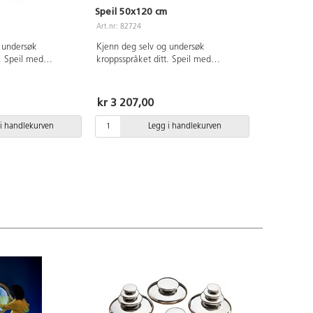
Speil 50x120 cm
Art.nr: 82724
 undersøk
Kjenn deg selv og undersøk
ed
kroppsspråket ditt. Speil med
g ramme i
sikkerhetsglass og ramme i
rk kryssfiner. Kan
hvitpigmentert bjørk kryssfiner. Kan
nde og liggende.
henges både stående og liggende.
kr 3 207,00
i handlekurven
Legg i handlekurven