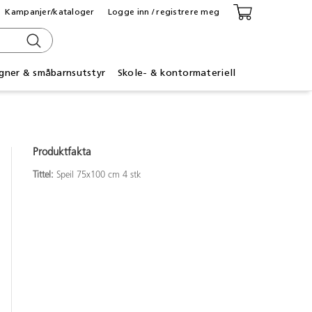
Kampanjer/kataloger
Logge inn / registrere meg
gner & småbarnsutstyr
Skole- & kontormateriell
Produktfakta
Tittel:
Speil 75x100 cm 4 stk