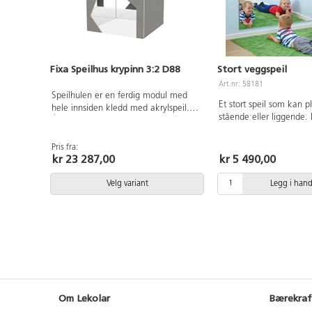
Fixa Speilhus krypinn 3:2 D88
Stort veggspeil
Art.nr: 58181
Speilhulen er en ferdig modul med
Et stort speil som kan p
hele innsiden kledd med akrylspeil.
stående eller liggende. E
Åpning formet som en hule. Laget i
i et sensorisk rom eller t
bjørk kryssfiner, farger med HT har
Veggfeste følger med. 
høytrykklaminat, 16 mm. Bjørk og
Pris fra:
cm. Av akrylplast.
kr 23 287,00
kr 5 490,00
hvitpigmentert er i 18 mm kryssfiner.
Mål: B88 D 88 H 79 cm.
Velg variant
Legg i han
Om Lekolar
Bærekraf