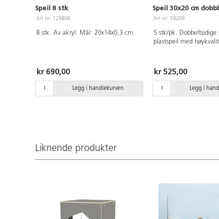
Speil 8 stk
Speil 30x20 cm dobbb
Art.nr: 129806
Art.nr: 58209
8 stk. Av akryl. Mål: 20x14x0,3 cm.
5 stk/pk. Dobbeltsidige
plastspeil med høykvalita
Speilene kan bøyes og kl
ønsket størrelse eller f
brukes innen ulike eks
kr 690,00
kr 525,00
lys, former og symmetr
sidene beskyttes med e
Legg i handlekurven
Legg i han
beskyttelsesfilm. Mål: 
akrylplast.
Liknende produkter