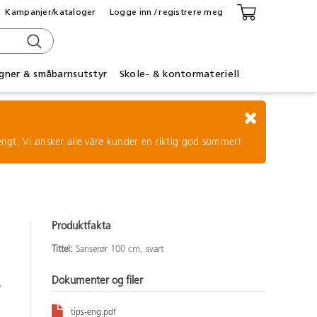
Kampanjer/kataloger
Logge inn / registrere meg
gner & småbarnsutstyr
Skole- & kontormateriell
tengt. Vi ønsker alle våre kunder en riktig god sommer!
Produktfakta
Tittel:
Sanserør 100 cm, svart
Dokumenter og filer
v
tips-eng.pdf