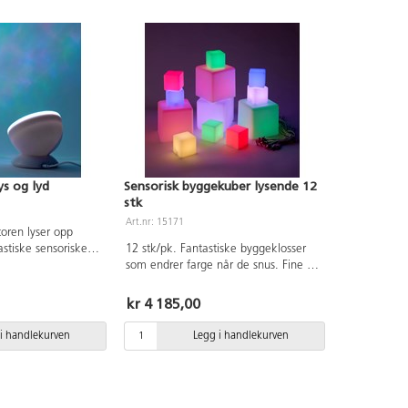
ys og lyd
Sensorisk byggekuber lysende 12
stk
Art.nr: 15171
toren lyser opp
tiske sensoriske
12 stk/pk. Fantastiske byggeklosser
er havets bølger.
som endrer farge når de snus. Fine og
 og kan kobles til
kombinere med transparente klosser,
datamaskin,
for å lyse opp en iglo eller et farget
kr 4 185,00
le av musikkfiler fra
vindu. Kan lades med USB kabel.
via USB. Mål:
Settet inneholder 4x15 cm kuber og
i handlekurven
Legg i handlekurven
m.
8x7,5 cm kuber. Av polypropen. Fra 0
år.