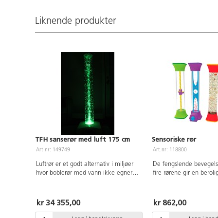
Liknende produkter
TFH sanserør med luft 175 cm
Sensoriske rør
Art.nr: 149749
Art.nr: 118800
Luftrør er et godt alternativ i miljøer
De fengslende bevegels
hvor boblerør med vann ikke egner
fire rørene gir en beroli
seg. I stedet for vannbobler er det
distraksjon og hjelper 
isoporkuler som danser rundt røret.
fokusere og roe ned te
Viften kan stilles inn på forskjellige
kan ikke åpnes. Mål: 
kr 34 355,00
kr 862,00
styrker. Legg hånden på toppen og du
kan "sprette" ballene opp og ned