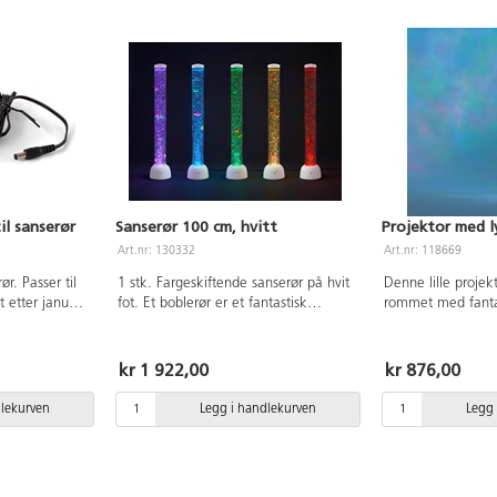
il sanserør
Sanserør 100 cm, hvitt
Projektor med l
Art.nr: 130332
Art.nr: 118669
ør. Passer til
1 stk. Fargeskiftende sanserør på hvit
Denne lille projek
 etter januar
fot. Et boblerør er et fantastisk
rommet med fantas
sensorisk innslag som fascinerer de
farger, så det lign
fleste og fremmer både visuell og
Den har høyttalere
kommunikativ utvikling. Boblerørets
en mobiltelefon, 
kr 1 922,00
kr 876,00
brumming maskerer bakgrunnsstøy
nettbrett eller spil
og kan bidra til bedre konsentrasjon,
et TF-kort. Lader 
dlekurven
Legg i handlekurven
Legg 
noe som gjør det ideelt i et sanserom
12,6x12,6x10,5 c
eller i andre kreative læringsmiljøer.
Høyde: 100 cm, diameter: 10 cm. Vi
anbefaler å feste boblerøret godt, for