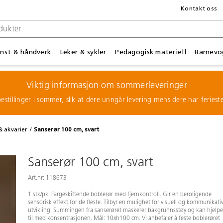
Kontakt oss
nst & håndverk
Leker & sykler
Pedagogisk materiell
Barnevo
Viktig informasjon om sommerleveringer
estillinger i sommer, slik at dere unngår levering mens dere har feries
& akvarier
Sanserør 100 cm, svart
Sanserør 100 cm, svart
Art.nr: 118673
1 stk/pk. Fargeskiftende boblerør med fjernkontroll. Gir en beroligende
sensorisk effekt for de fleste. Tilbyr en mulighet for visuell og kommunikati
utvikling. Summingen fra sanserøret maskerer bakgrunnsstøy og kan hjelpe
til med konsentrasjonen. Mål: 10xh100 cm. Vi anbefaler å feste boblerøret