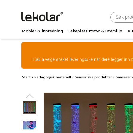
Møbler & innredning
Lekeplassutstyr & utemiljø
Ku
Husk å velge ønsket leveringsuke når dere legger inn b
Start
Pedagogisk materiell
Sensoriske produkter
Sanserør 