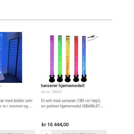
m
Sanserør hjørnemodell
Art.nr: 130331
erør med bobler som
Et sett med sanserør (180 cm høyt),
gir ro i rommet og
en polstret hjørnemodul (68x68x37
ell og
cm) og en holder for at røret skal stå
kling. Boblerørets
stabilt. Et fantastisk sensorisk innslag i
maskerer
alle rom. Fargeskift kan styres fra en
kr 16 444,00
kan bidra til bedre
fjernkontroll.
e som gjør det