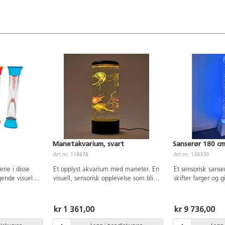
eksempel med holder 118674. For å
unngå kalkavleiringer anbefaler vi å
bruke avionisert/batterivann.
Manetakvarium, svart
Sanserør 180 c
Art.nr: 118676
Art.nr: 130330
ene i disse
Et opplyst akvarium med maneter. En
Et sensorisk sans
gende visuell
visuell, sensorisk opplevelse som blir
skifter farger og 
deg med å
satt veldig pris på. Det er forskjellige
fremmer både visu
mpoet. Rørene
lysalternativer for å ha en farge eller
kommunikativ utvi
H22xB5 cm.
lysshow av 6 forskjellige farger. De
svake brumming 
kr 1 361,00
kr 9 736,00
kunstige manetene beveger seg på
bakgrunnsstøy og 
en naturlig og realistisk måte.
konsentrasjon, no