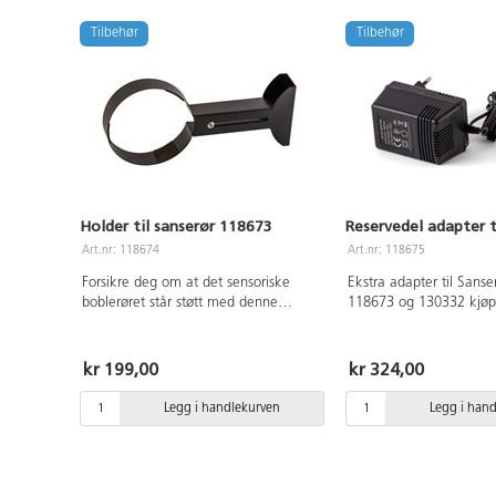
Tilbehør
Tilbehør
Holder til sanserør 118673
Reservedel adapter t
Art.nr: 118674
Art.nr: 118675
Forsikre deg om at det sensoriske
Ekstra adapter til Sanser
boblerøret står støtt med denne
118673 og 130332 kjøpt
holderen. Utvides fra 13-22 cm.
2025.
Passer 10 cm boblerør.
kr 199,00
kr 324,00
Legg i handlekurven
Legg i han