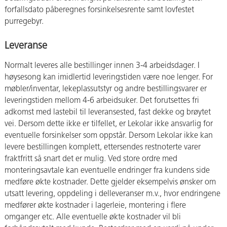
forfallsdato påberegnes forsinkelsesrente samt lovfestet
purregebyr.
Leveranse
Normalt leveres alle bestillinger innen 3-4 arbeidsdager. I
høysesong kan imidlertid leveringstiden være noe lenger. For
møbler/inventar, lekeplassutstyr og andre bestillingsvarer er
leveringstiden mellom 4-6 arbeidsuker. Det forutsettes fri
adkomst med lastebil til leveransested, fast dekke og brøytet
vei. Dersom dette ikke er tilfellet, er Lekolar ikke ansvarlig for
eventuelle forsinkelser som oppstår. Dersom Lekolar ikke kan
levere bestillingen komplett, ettersendes restnoterte varer
fraktfritt så snart det er mulig. Ved store ordre med
monteringsavtale kan eventuelle endringer fra kundens side
medføre økte kostnader. Dette gjelder eksempelvis ønsker om
utsatt levering, oppdeling i delleveranser m.v., hvor endringene
medfører økte kostnader i lagerleie, montering i flere
omganger etc. Alle eventuelle økte kostnader vil bli