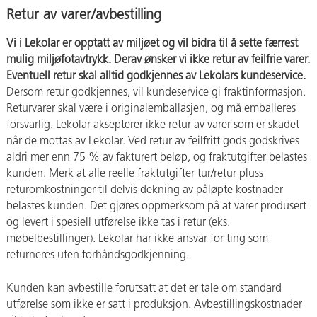
Retur av varer/avbestilling
Vi i Lekolar er opptatt av miljøet og vil bidra til å sette færrest
mulig miljøfotavtrykk.
Derav ønsker vi ikke retur av feilfrie varer.
Eventuell retur skal alltid godkjennes av Lekolars kundeservice.
Dersom retur godkjennes, vil kundeservice gi fraktinformasjon.
Returvarer skal være i originalemballasjen, og må emballeres
forsvarlig. Lekolar aksepterer ikke retur av varer som er skadet
når de mottas av Lekolar. Ved retur av feilfritt gods godskrives
aldri mer enn 75 % av fakturert beløp, og fraktutgifter belastes
kunden. Merk at alle reelle fraktutgifter tur/retur pluss
returomkostninger til delvis dekning av påløpte kostnader
belastes kunden. Det gjøres oppmerksom på at varer produsert
og levert i spesiell utførelse ikke tas i retur (eks.
møbelbestillinger). Lekolar har ikke ansvar for ting som
returneres uten forhåndsgodkjenning.
Kunden kan avbestille forutsatt at det er tale om standard
utførelse som ikke er satt i produksjon. Avbestillingskostnader