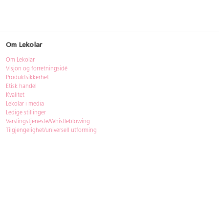
Om Lekolar
Om Lekolar
Visjon og forretningsidé
Produktsikkerhet
Etisk handel
Kvalitet
Lekolar i media
Ledige stillinger
Varslingstjeneste/Whistleblowing
Tilgjengelighet/universell utforming
Bærekraft
Bærekraft
ISO-sertifisering
Gjenbruk - Lekolar Outlet
Kjøpsvilkår & betingelser
Betingelser