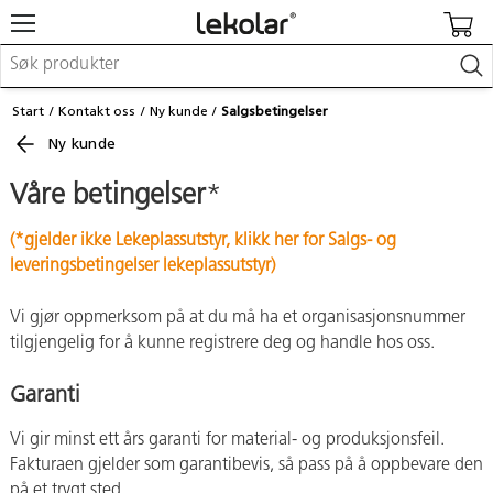
Møbler & innredning
Start
Kontakt oss
Ny kunde
Salgsbetingelser
Lekeplassutstyr & utemiljø
Ny kunde
Kunst & håndverk
Leker & sykler
Våre betingelser
*
Pedagogisk materiell
Barnevogner & småbarnsutstyr
Skole- & kontormateriell
(*gjelder ikke Lekeplassutstyr, klikk her for Salgs- og
leveringsbetingelser lekeplassutstyr)
Logge inn / registrere meg
Vi gjør oppmerksom på at du må ha et organisasjonsnummer
tilgjengelig for å kunne registrere deg og handle hos oss.
Kontakt oss
Garanti
Kampanjer/kataloger
Vi gir minst ett års garanti for material- og produksjonsfeil.
Fakturaen gjelder som garantibevis, så pass på å oppbevare den
på et trygt sted.