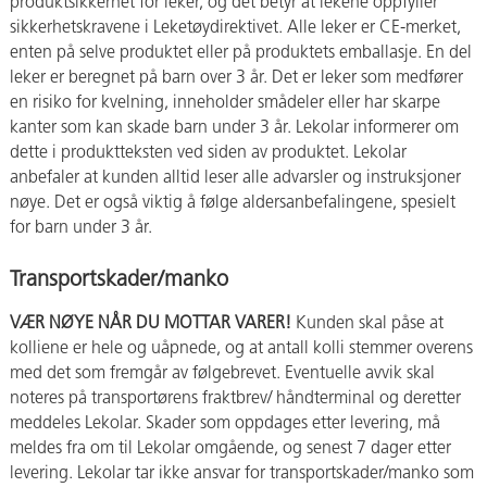
produktsikkerhet for leker, og det betyr at lekene oppfyller
sikkerhetskravene i Leketøydirektivet. Alle leker er CE-merket,
enten på selve produktet eller på produktets emballasje. En del
leker er beregnet på barn over 3 år. Det er leker som medfører
en risiko for kvelning, inneholder smådeler eller har skarpe
kanter som kan skade barn under 3 år. Lekolar informerer om
dette i produktteksten ved siden av produktet. Lekolar
anbefaler at kunden alltid leser alle advarsler og instruksjoner
nøye. Det er også viktig å følge aldersanbefalingene, spesielt
for barn under 3 år.
Transportskader/manko
VÆR NØYE NÅR DU MOTTAR VARER!
Kunden skal påse at
kolliene er hele og uåpnede, og at antall kolli stemmer overens
med det som fremgår av følgebrevet. Eventuelle avvik skal
noteres på transportørens fraktbrev/ håndterminal og deretter
meddeles Lekolar. Skader som oppdages etter levering, må
meldes fra om til Lekolar omgående, og senest 7 dager etter
levering. Lekolar tar ikke ansvar for transportskader/manko som