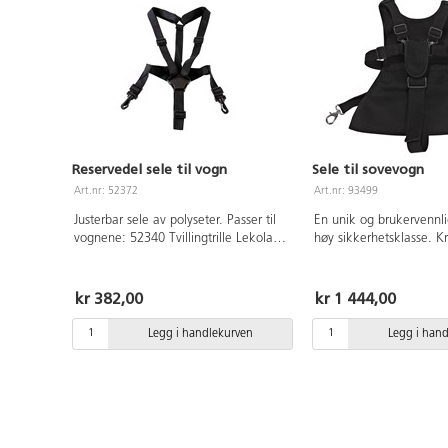
Reservedel sele til vogn
Sele til sovevogn
Art.nr: 52372
Art.nr: 93499
Justerbar sele av polyseter. Passer til
En unik og brukervennl
vognene: 52340 Tvillingtrille Lekolar,
høy sikkerhetsklasse. K
61212 Tvillingvogn Lekolar galon
som enkelt kan festes 
framovervendt, 61213 Tvillingvogn
Laget av myke material
Lekolar galon bakovervendt, 61323
Enkel å juster i størrels
kr 382,00
kr 1 444,00
Tvillingvogn Lekolar polyester
Av bomull. Passer for b
framovervendt, 121162 Tvillingvogn
måneder.
Legg i handlekurven
Legg i han
Lekolar polyester bakovervendt,
93200 Tvillingvogn Lekolar PU
bakovervendt og 93208 Tvillingtrille
galon. Vaskes på 60°C. Drypptørkes.
Polyester. Maks 15 kg belastning.