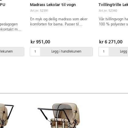
 PU
Madrass Lekolar til vogn
Tvillingtrille Le
Art.nr: 52391
Art.nr: 52340
En myk og deilig madrass som øker
Vår tvillingvogn ha
t pedagogen
komforten for barna. Passer til
100 % polyester s
øyekontakt med
Lekolars tvillingvogner. Med hull til
30°C. ØkoTex-serti
ale med dem.
sele. Av Øko-tex sertifisert stoff.
rygg- og fotstøtte
tt med
Finvask 40°C. Mål: 90x50 cm.
barnesele, punkte
kr 951,00
kr 6 271,00
nesele.
svartlakkert chassi. Refleksdetalj
Sittemål inkl. ryg
dlekurven
Legg i handlekurven
Legg 
re komfort.
cm. Bredde: Total
orenkler
cm. Hjulene kan t
v
rengjøring og tra
å tørke av.
Vekt: ca 12,5 kg.
en kan felles
kg. Bruk alltid ba
ttemål: 49x29
med barn som sitt
m. Hjul ø30
Regntrekk (52369)
plett, 15,8 kg
kraftig regn. Chas
: 45 kg. Ved
rengjøres ved beho
regntrekk
rustskader.
av og
 å forhindre