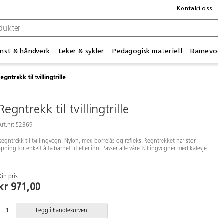
Kontakt oss
nst & håndverk
Leker & sykler
Pedagogisk materiell
Barnevo
egntrekk til tvillingtrille
Regntrekk til tvillingtrille
Art.nr: 52369
Regntrekk til tvillingvogn. Nylon, med borrelås og refleks. Regntrekket har stor
åpning for enkelt å ta barnet ut eller inn. Passer alle våre tvillingvogner med kalesje.
Din pris:
kr 971,00
Legg i handlekurven