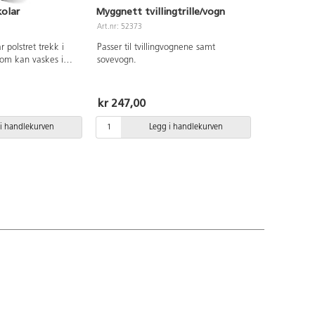
kolar
Myggnett tvillingtrille/vogn
Art.nr: 52373
r polstret trekk i
Passer til tvillingvognene samt
om kan vaskes i
sovevogn.
fisert. Regulerbar
. Leveres med
ringsfrie dekk og
kr 247,00
er.
g/fotstøtte: 100x51
i handlekurven
Legg i handlekurven
t 72 cm. Hjul Ø24
as av og forenkler
nsport av vognen.
 Maks belastning 35
rnesele og hold øye
er i barnevogn.
 anbefales ved
si tørkes av og
v for å forhindre