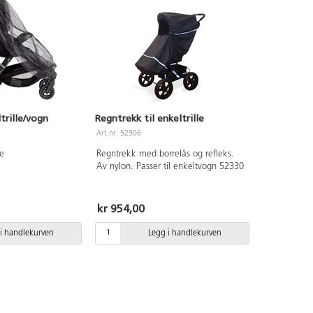
rille/vogn
Regntrekk til enkeltrille
Art.nr: 52306
le
Regntrekk med borrelås og refleks.
Av nylon. Passer til enkeltvogn 52330
kr 954,00
i handlekurven
Legg i handlekurven