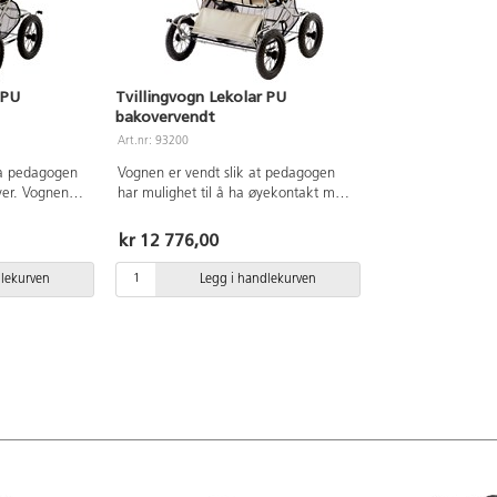
 PU
Tvillingvogn Lekolar PU
bakovervendt
Art.nr: 93200
ra pedagogen
Vognen er vendt slik at pedagogen
over. Vognen
har mulighet til å ha øyekontakt med
lesje, fotsekk
barna og føre en samtale med dem.
gsfrie dekk og
Vognen leveres komplett med
kr 12 776,00
re komfort.
kalesje, fotsekk og barnesele.
orenkler
Punkteringsfrie dekk og
dlekurven
Legg i handlekurven
 Med trekk av
firehjulsfjæring for bedre komfort.
å tørke av.
Hjulene kan tas av og forenkler
en kan felles
rengjøring og transport. Med trekk av
ttemål: 49x29
polyuretan, som er lett å tørke av.
m. Hjul ø30
Økotex-sertifisert. Ryggen kan felles
plett, 15,8 kg
ned til liggestilling. Sittemål: 49x29
: 45 kg. Ved
cm. Bredde: totalt 74 cm. Hjul ø30
regntrekk
cm. Vekt: ca 18 kg komplett, 15,8 kg
av og
uten kalesje. Maksvekt: 45 kg. Ved
 å forhindre
kraftig regn anbefales regntrekk
(52369). Chassi tørkes av og