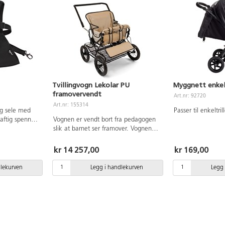
rengjøres ved behov for å forhindre
rustskader.
Tvillingvogn Lekolar PU
Myggnett enkelt
framovervendt
Art.nr: 92720
Art.nr: 155314
ig sele med
Passer til enkeltril
raftig spenne
Vognen er vendt bort fra pedagogen
på bunnplaten.
slik at barnet ser framover. Vognen
er som puster.
leveres med punkteringsfrie dekk og
e og passform.
firehjulsfjæring for bedre komfort.
kr 14 257,00
kr 169,00
arn 6-36
Hjulene er avtakbare, noe som
forenkler rengjøring og transport av
dlekurven
Legg i handlekurven
Legg 
vognen. Hjulene er også utstyrt med
kulelager, noe som gjør vognen lett å
kjøre. Vognen har en sammenleggbar
frontbøyle som du enkelt kan løsne
for å lettere kunne løfte barna inn og
ut. Ryggstøtten kan legges ned til