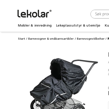
Møbler & innredning
Lekeplassutstyr & utemiljø
Ku
Start
Barnevogner & småbarnsartikler
Barnevognstilbehør
R