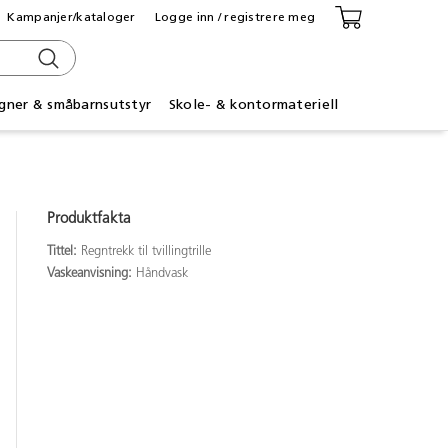
Kampanjer/kataloger
Logge inn / registrere meg
gner & småbarnsutstyr
Skole- & kontormateriell
Produktfakta
Tittel:
Regntrekk til tvillingtrille
Vaskeanvisning:
Håndvask