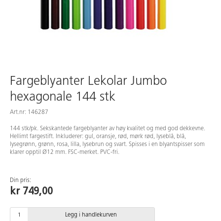
Fargeblyanter Lekolar Jumbo
hexagonale 144 stk
Art.nr: 146287
144 stk/pk. Sekskantede fargeblyanter av høy kvalitet og med god dekkevne.
Hellimt fargestift. Inkluderer: gul, oransje, rød, mørk rød, lyseblå, blå,
lysegrønn, grønn, rosa, lilla, lysebrun og svart. Spisses i en blyantspisser som
klarer opptil Ø12 mm. FSC-merket. PVC-fri.
Din pris:
kr 749,00
Legg i handlekurven