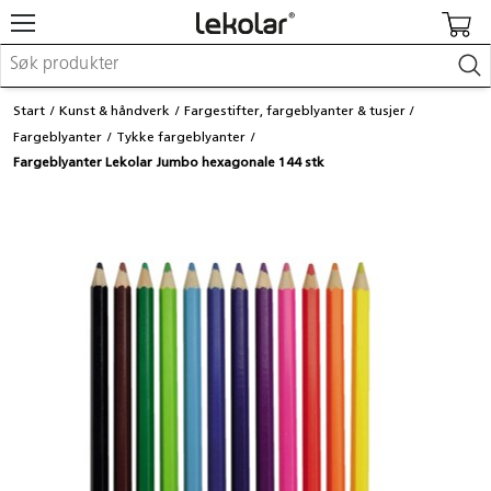
Møbler & innredning
Start
Kunst & håndverk
Fargestifter, fargeblyanter & tusjer
Lekeplassutstyr & utemiljø
Fargeblyanter
Tykke fargeblyanter
Kunst & håndverk
Fargeblyanter Lekolar Jumbo hexagonale 144 stk
Leker & sykler
Pedagogisk materiell
Barnevogner & småbarnsutstyr
Skole- & kontormateriell
Logge inn / registrere meg
Kontakt oss
Kampanjer/kataloger