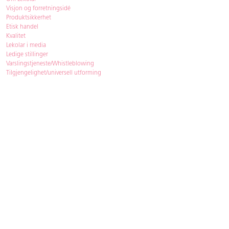
Visjon og forretningsidé
Produktsikkerhet
Etisk handel
Kvalitet
Lekolar i media
Ledige stillinger
Varslingstjeneste/Whistleblowing
Tilgjengelighet/universell utforming
Bærekraft
Bærekraft
ISO-sertifisering
Gjenbruk - Lekolar Outlet
Kjøpsvilkår & betingelser
Betingelser
GDPR og personopplysninger
Cookie Policy
Kontakt
Har du spørsmål, besvarer vi dem gjerne!