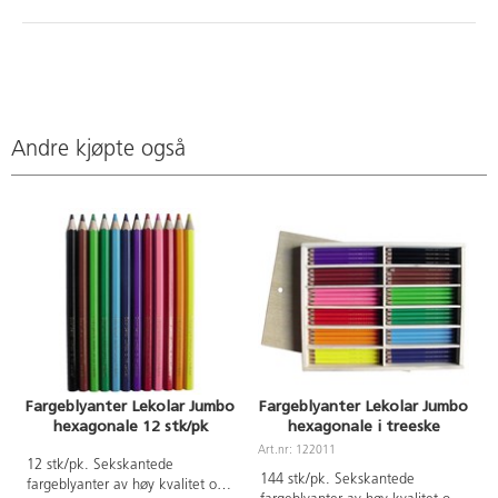
Andre kjøpte også
Fargeblyanter Lekolar Jumbo
Fargeblyanter Lekolar Jumbo
hexagonale 12 stk/pk
hexagonale i treeske
Art.nr: 122011
A
12 stk/pk. Sekskantede
144 stk/pk. Sekskantede
fargeblyanter av høy kvalitet og