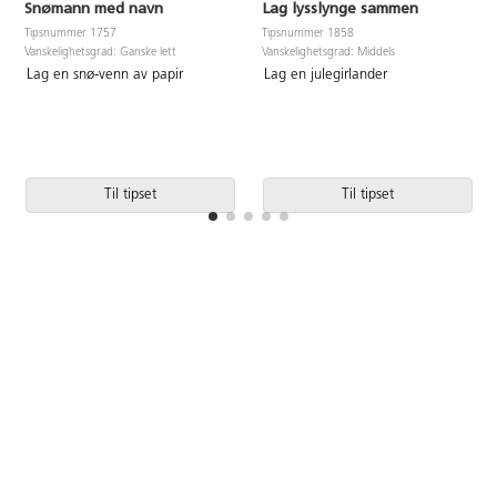
Snømann med navn
Lag lysslynge sammen
Tipsnummer 1757
Tipsnummer 1858
Vanskelighetsgrad: Ganske lett
Vanskelighetsgrad: Middels
Lag en snø-venn av papir
Lag en julegirlander
Til tipset
Til tipset