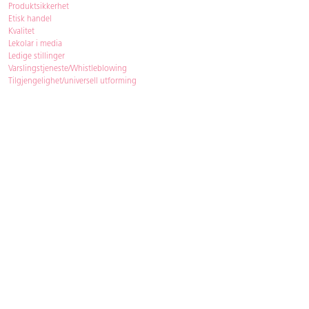
Produktsikkerhet
Etisk handel
Kvalitet
Lekolar i media
Ledige stillinger
Varslingstjeneste/Whistleblowing
Tilgjengelighet/universell utforming
Bærekraft
Bærekraft
ISO-sertifisering
Gjenbruk - Lekolar Outlet
Kjøpsvilkår & betingelser
Betingelser
GDPR og personopplysninger
Cookie Policy
Kontakt
Har du spørsmål, besvarer vi dem gjerne!
Åpningstider
: 08.00-16.00
Telefon
: 33 72 98 00