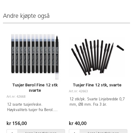
Andre kjøpte også
Tusjer Berol Fine 12 stk
Tusjer Fine 12 stk, svarte
svarte
Art.nr: 42663
Art.nr: 42668
A
12 stk/pk. Svarte Linjebredde 0,7
12 svarte tusjer/eske.
mm, Ø8 mm. Fra 3 år.
Høykvalitets tusjer fra Berol.
Slitesterk, bred og avrundet spiss.
Flytende blekk som er egnet for
kr 156,00
kr 40,00
farging av litt større områder og
trenger gjennom tegnepapir.