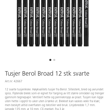
Tusjer Berol Broad 12 stk svarte
Art.nr: 42667
12 svarte tusjer/eske. Høykvalitets tusjer fra Berol. Slitesterk, bred og avrundet
spiss. Flytende blekk som er egnet for farging av litt større områder og trenger
gjennom tegnepapir. Ventilert hette og pennekropp av plast. Tusjen kan ligge
uten hette i opptil to uker uten å tørke ut. Blekket kan vaskes vekk fra klær,
men beskytt alltid overflaten og tekstiler ved bruk. Linjebredde 1,7 mm.
Lengde 135 mm. ø 10 mm. CE-merket. Fra 3 år.