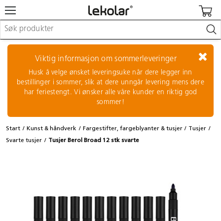
Møbler & innredning
Lekeplassutstyr & utemiljø
Viktig informasjon om sommerleveringer
Kunst & håndverk
Husk å velge ønsket leveringsuke når dere legger inn
Leker & sykler
bestillinger i sommer, slik at dere unngår levering mens dere
Pedagogisk materiell
har feriestengt. Vi ønsker alle våre kunder en riktig god
Barnevogner & småbarnsutstyr
sommer!
Skole- & kontormateriell
Start
Kunst & håndverk
Fargestifter, fargeblyanter & tusjer
Tusjer
Logge inn / registrere meg
Svarte tusjer
Tusjer Berol Broad 12 stk svarte
Kontakt oss
Kampanjer/kataloger