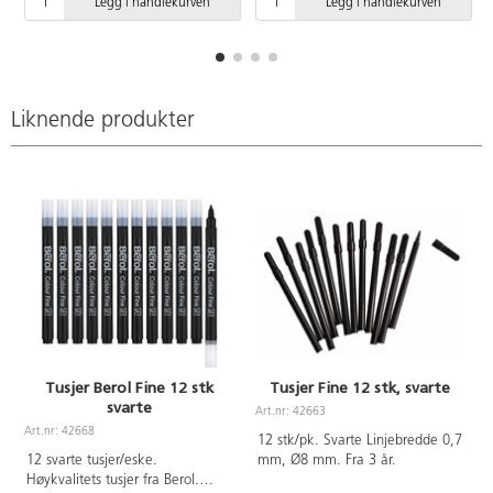
Legg i handlekurven
Legg i handlekurven
Ventilert hette og pennekropp av
plast. Tusjen kan ligge uten hette
i opptil to uker uten å tørke ut.
Blekket kan vaskes vekk fra
klær, men beskytt alltid
overflaten og tekstiler ved bruk.
Liknende produkter
Linjebredde 0,6 mm. Lengde 135
mm. ø 10 mm. CE-merket. Fra 3
år.
Tusjer Berol Fine 12 stk
Tusjer Fine 12 stk, svarte
svarte
Art.nr: 42663
Art.nr: 42668
A
12 stk/pk. Svarte Linjebredde 0,7
12 svarte tusjer/eske.
mm, Ø8 mm. Fra 3 år.
Høykvalitets tusjer fra Berol.