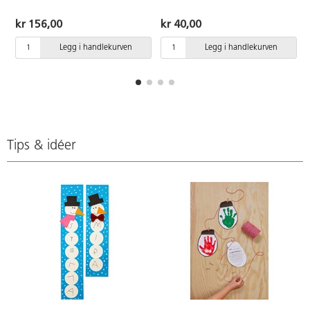
Slitesterk, bred og avrundet spiss.
Flytende blekk som er egnet for
kr 156,00
kr 40,00
farging av litt større områder og
trenger gjennom tegnepapir.
Legg i handlekurven
Legg i handlekurven
Ventilert hette og pennekropp av
plast. Tusjen kan ligge uten hette
i opptil to uker uten å tørke ut.
Blekket kan vaskes vekk fra
klær, men beskytt alltid
overflaten og tekstiler ved bruk.
Linjebredde 0,6 mm. Lengde 135
mm. ø 10 mm. CE-merket. Fra 3
Tips & idéer
år.