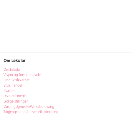
Om Lekolar
Om Lekolar
Visjon og forretningsidé
Produktsikkerhet
Etisk handel
Kvalitet
Lekolar i media
Ledige stillinger
Varslingstjeneste/Whistleblowing
Tilgjengelighet/universell utforming
Bærekraft