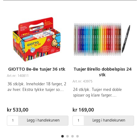
GIOTTO Be-Be tusjer 36 stk
Tusjer Birello dobbelspiss 24
stk
Art.nr: 140811
A
Art.nr: 43975
36 stk/pk. Inneholder 18 farger, 2
av hver. Ekstra tykke tusjer som
24 stk/pk. Tusjer med doble
passer selv for de minste barna.
spisser og klare farger.
Trygg, enkel å bruke og lett å
Spissbredde 2,6 mm og 4,7 mm.
vaske av, både fra klær og fra
Kan vaskes bort fra tekstiler.
kr 533,00
kr 169,00
huden. Med ventilert og
Dermatologisk testet. Inneholder
kvelningssikker hette. Spissen er
ikke gluten. Pennekropp og
Legg i handlekurven
Legg i handlekurven
fast og kan ikke skyves inn.
hette av plast. Fra 3 år.
Dermatologisk testet. 5 mm
spiss. Fra 2 år.