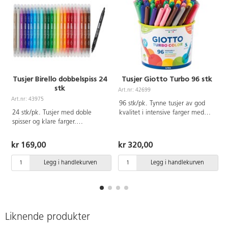
Tusjer Birello dobbelspiss 24
Tusjer Giotto Turbo 96 stk
stk
Art.nr: 42699
A
Art.nr: 43975
96 stk/pk. Tynne tusjer av god
24 stk/pk. Tusjer med doble
kvalitet i intensive farger med
spisser og klare farger.
ekstra sterk spiss. Spissen kan
Spissbredde 2,6 mm og 4,7 mm.
ikke trykkes inn i pennen.
Kan vaskes bort fra tekstiler.
Ventilert hette. Giftfrtt,
kr 169,00
kr 320,00
Dermatologisk testet. Inneholder
vannbasert blekk som kan
ikke gluten. Pennekropp og
veskes av fra de fleste tekstiler,
Legg i handlekurven
Legg i handlekurven
hette av plast. Fra 3 år.
maskinvasks 40°C. Vakse4s av
fra huden med såpe og vann.
Ø2,8 mm spiss. Fra 3 år.
Liknende produkter