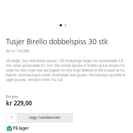
Tusjer Birello dobbelspiss 30 stk
Art.nr: 142389
30 stk/pk. Tusj med doble spisser, i 30 forskjellige farger. Fin spissbredde 2,6
mm, bred spissbredde 4,7 mm. Den brede spissen er kuttet og kan brukes fra
siden for hele linjer eller på toppen for fine linjer. Blekket er lett å vaske av fra
klærne. Dermatologisk testet. Inneholder ikke gluten. Pennekropp og hette er
laget av plast. Ventilert hette. Fra 3 år.
Din pris:
kr 229,00
Legg i handlekurven
På lager