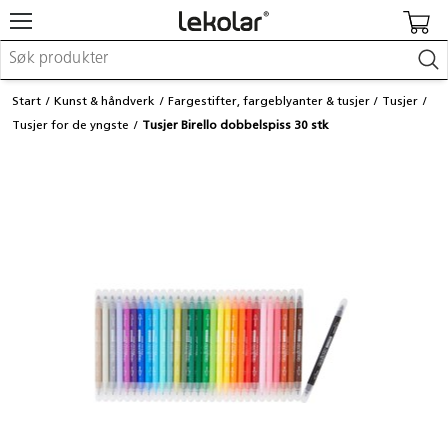
Møbler & innredning
Start
Kunst & håndverk
Fargestifter, fargeblyanter & tusjer
Tusjer
Lekeplassutstyr & utemiljø
Tusjer for de yngste
Tusjer Birello dobbelspiss 30 stk
Kunst & håndverk
Leker & sykler
Pedagogisk materiell
Barnevogner & småbarnsutstyr
Skole- & kontormateriell
Logge inn / registrere meg
Kontakt oss
Kampanjer/kataloger