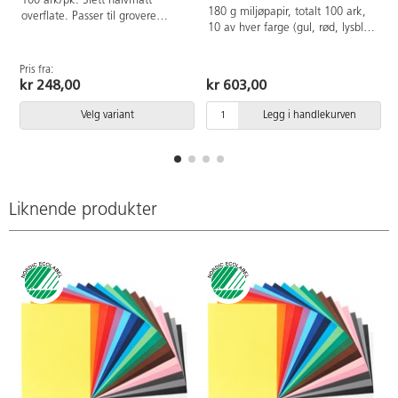
100 ark/pk. Slett halvmatt
180 g miljøpapir, totalt 100 ark,
overflate. Passer til grovere
10 av hver farge (gul, rød, lysblå,
papirbretting og større detaljer på
hvit, grønn, svart, oransje, rosa,
kort og scrapbooking. Enkel å
mørkbrun, lilla)
klippe og skjære i. Svanemerket,
Pris fra:
P
lisensnummer 30440101.
kr 248,00
kr 603,00
Velg variant
Legg i handlekurven
Liknende produkter