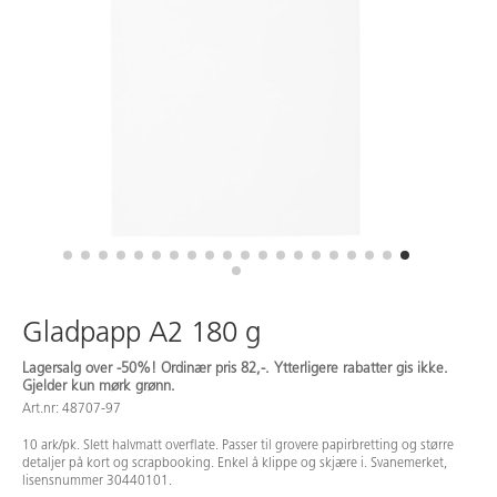
Gladpapp A2 180 g
Lagersalg over -50%! Ordinær pris 82,-. Ytterligere rabatter gis ikke.
Gjelder kun mørk grønn.
Art.nr: 48707-97
10 ark/pk. Slett halvmatt overflate. Passer til grovere papirbretting og større
detaljer på kort og scrapbooking. Enkel å klippe og skjære i. Svanemerket,
lisensnummer 30440101.