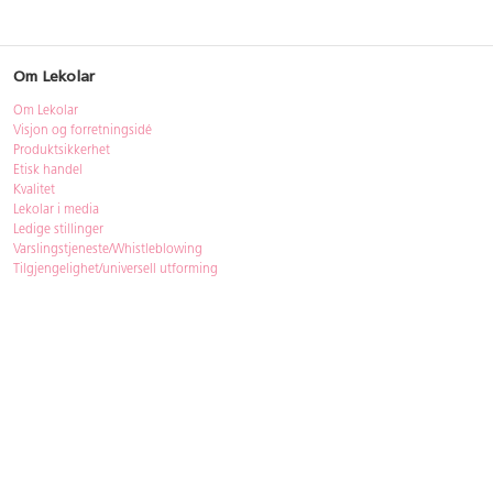
Om Lekolar
Om Lekolar
Visjon og forretningsidé
Produktsikkerhet
Etisk handel
Kvalitet
Lekolar i media
Ledige stillinger
Varslingstjeneste/Whistleblowing
Tilgjengelighet/universell utforming
Bærekraft
Bærekraft
ISO-sertifisering
Gjenbruk - Lekolar Outlet
Kjøpsvilkår & betingelser
Betingelser
GDPR og personopplysninger