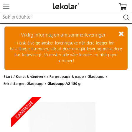
Møbler & innredning
Lekeplassutstyr & utemiljø
Viktig informasjon om sommerleveringer
Kunst & håndverk
Husk å velge ønsket leveringsuke når dere legger inn
Leker & sykler
bestillinger i sommer, slik at dere unngår levering mens dere
Pedagogisk materiell
har feriestengt. Vi ønsker alle våre kunder en riktig god
Barnevogner & småbarnsutstyr
sommer!
Skole- & kontormateriell
Start
Kunst & håndverk
Farget papir & papp
Gladpapp
Logge inn / registrere meg
Enkeltfarger, Gladpapp
Gladpapp A2 180 g
Kontakt oss
Kampanjer/kataloger