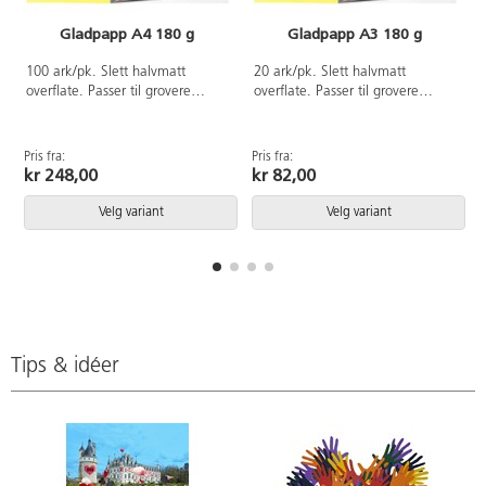
Gladpapp A4 180 g
Gladpapp A3 180 g
100 ark/pk. Slett halvmatt
20 ark/pk. Slett halvmatt
A
overflate. Passer til grovere
overflate. Passer til grovere
papirbretting og større detaljer på
apapirbretting og større detaljer
kort og scrapbooking. Enkel å
på kort og scrapbooking. Enkel å
klippe og skjære i. Svanemerket,
klippe og skjære i. Svanemerket,
Pris fra:
Pris fra:
lisensnummer 30440101.
lisensnummer 30440101.
kr 248,00
kr 82,00
Velg variant
Velg variant
Tips & idéer