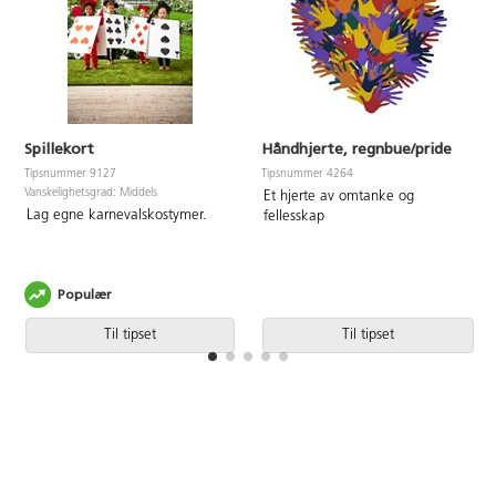
Spillekort
Håndhjerte, regnbue/pride
Tipsnummer 9127
Tipsnummer 4264
Vanskelighetsgrad: Middels
Et hjerte av omtanke og
Lag egne karnevalskostymer.
fellesskap
Populær
Til tipset
Til tipset