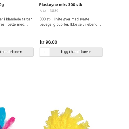
0g
Plastøyne miks 300 stk
Art.nr: 48850
r i blandede farger
300 stk. Hvite øyer med svarte
eres i bøtte med
bevegelig pupiller. Ikke selvklebende.
Tre størrelser Ø15, Ø10 og Ø7 mm.
100 øyne av hver størrelse. Av PET.
kr 98,00
i handlekurven
Legg i handlekurven