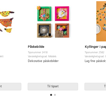
Påskebilde
Kyllinger i p
Tipsnummer 2418
Tipsnummer 2582
lett
Vanskelighetsgrad: Middels
Vanskelighetsgrad: 
Dekorative påskebilder
Lag fine påskeky
et
Til tipset
T