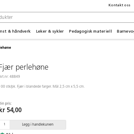
Kontakt oss
nst & håndverk
Leker & sykler
Pedagogisk materiell
Barnevo
lehøne
Fjær perlehøne
Art.nr: 48849
100 stk/pk. Fjær i blandede farger. Mål 2,5 cm x 5,5 cm.
Din pris:
kr 54,00
Legg i handlekurven