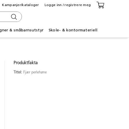
Kampanjer/kataloger
Logge inn / registrere meg
gner & småbarnsutstyr
Skole- & kontormateriell
Produktfakta
Tittel:
Fjær perlehøne