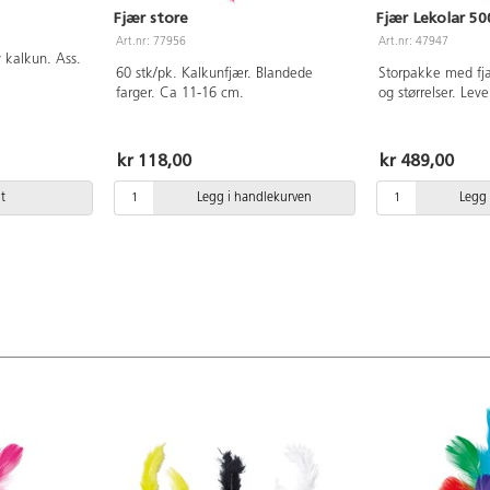
Fjær store
Fjær Lekolar 50
Art.nr: 77956
Art.nr: 47947
 kalkun. Ass.
60 stk/pk. Kalkunfjær. Blandede
Storpakke med fjæ
farger. Ca 11-16 cm.
og størrelser. Lev
lokk. Ca 5-11 cm.
kr 118,00
kr 489,00
t
Legg i handlekurven
Legg 