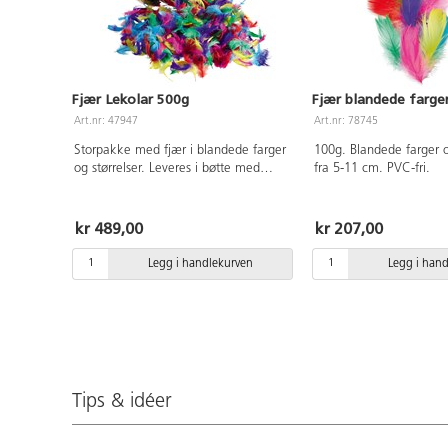
Fjær Lekolar 500g
Fjær blandede farge
Art.nr: 47947
Art.nr: 78745
Storpakke med fjær i blandede farger
100g. Blandede farger o
og størrelser. Leveres i bøtte med
fra 5-11 cm. PVC-fri.
lokk. Ca 5-11 cm.
kr 489,00
kr 207,00
Legg i handlekurven
Legg i han
Tips & idéer