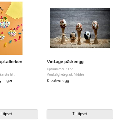
apptallerken
Vintage påskeegg
Verpend
Tipsnummer 2372
Tipsnummer
Ganske lett
Vanskelighetsgrad: Middels
Vanskelighet
llinger
Kreative egg
Tove en v
il tipset
Til tipset