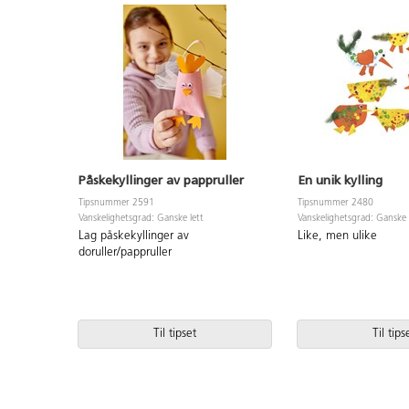
Påskekyllinger av pappruller
En unik kylling
Tipsnummer 2591
Tipsnummer 2480
Vanskelighetsgrad: Ganske lett
Vanskelighetsgrad: Ganske 
Lag påskekyllinger av
Like, men ulike
doruller/pappruller
Til tipset
Til tips