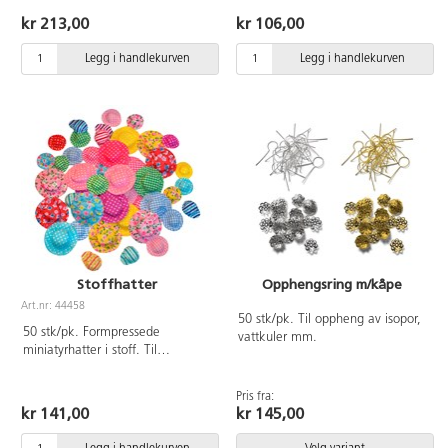
kr 213,00
kr 106,00
Legg i handlekurven
Legg i handlekurven
Stoffhatter
Opphengsring m/kåpe
Art.nr: 44458
50 stk/pk. Til oppheng av isopor,
50 stk/pk. Formpressede
vattkuler mm.
miniatyrhatter i stoff. Til
dekorasjon og hobbyarbeide.
Blandede mønster og størrelser.
Pris fra:
kr 141,00
kr 145,00