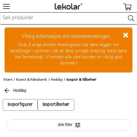
Møbler & innredning
Lekeplassutstyr & utemiljø
Viktig informasjon om sommerleveringer
Kunst & håndverk
Husk å velge ønsket leveringsuke når dere legger inn
Leker & sykler
bestillinger i sommer, slik at dere unngår levering mens dere
Pedagogisk materiell
har feriestengt. Vi ønsker alle våre kunder en riktig god
Barnevogner & småbarnsutstyr
sommer!
Skole- & kontormateriell
Start
Kunst & håndverk
Hobby
Isopor & tilbehør
Logge inn / registrere meg
Hobby
Kontakt oss
Isoporfigurer
Isoportilbehør
Kampanjer/kataloger
Alle filter