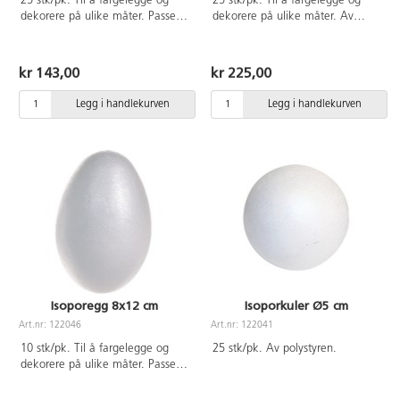
25 stk/pk. Til å fargelegge og
25 stk/pk. Til å fargelegge og
dekorere på ulike måter. Passer
dekorere på ulike måter. Av
perfekt som kropp til ulike
polystyren
figurer. Vanlig eggstørrelse. Av
polystyren.
kr 143,00
kr 225,00
Legg i handlekurven
Legg i handlekurven
Isoporegg 8x12 cm
Isoporkuler Ø5 cm
Art.nr: 122046
Art.nr: 122041
10 stk/pk. Til å fargelegge og
25 stk/pk. Av polystyren.
dekorere på ulike måter. Passer
perfekt som kropp til ulike
figurer. Av polystyren.