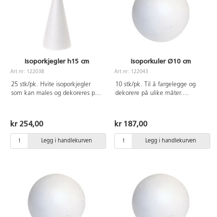
Isoporkjegler h15 cm
Isoporkuler Ø10 cm
Art.nr: 122038
Art.nr: 122043
25 stk/pk. Hvite isoporkjegler
10 stk/pk. Til å fargelegge og
som kan males og dekoreres på
dekorere på ulike måter.
ulike måter. Ø60 mm, høyde
Ø 10 cm. Av polystyren.
150 mm. Av EPS.
kr 254,00
kr 187,00
Legg i handlekurven
Legg i handlekurven