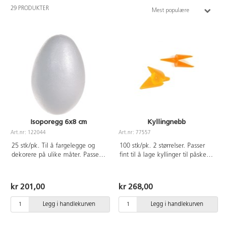
29 PRODUKTER
Mest populære
Isoporegg 6x8 cm
Kyllingnebb
Art.nr: 122044
Art.nr: 77557
25 stk/pk. Til å fargelegge og
100 stk/pk. 2 størrelser. Passer
dekorere på ulike måter. Passer
fint til å lage kyllinger til påske.
fint som kropp til ulike figurer. Av
Av styrenplast.
polystyren
kr 201,00
kr 268,00
Legg i handlekurven
Legg i handlekurven