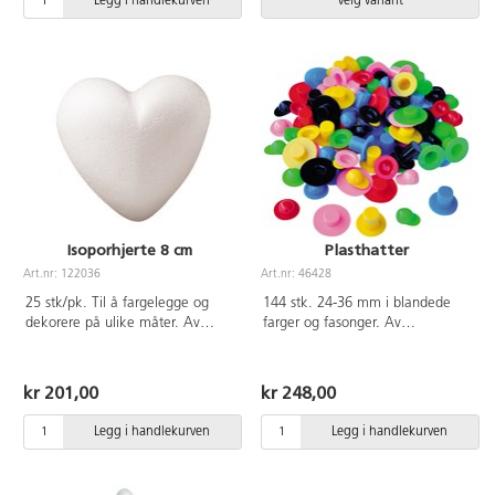
Legg i handlekurven
Velg variant
Isoporhjerte 8 cm
Plasthatter
Art.nr: 122036
Art.nr: 46428
25 stk/pk. Til å fargelegge og
144 stk. 24-36 mm i blandede
dekorere på ulike måter. Av
farger og fasonger. Av
polystyren
styrenplast.
kr 201,00
kr 248,00
Legg i handlekurven
Legg i handlekurven