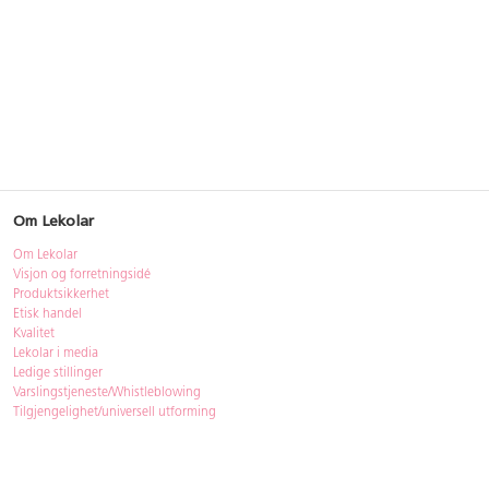
Om Lekolar
Om Lekolar
Visjon og forretningsidé
Produktsikkerhet
Etisk handel
Kvalitet
Lekolar i media
Ledige stillinger
Varslingstjeneste/Whistleblowing
Tilgjengelighet/universell utforming
Bærekraft