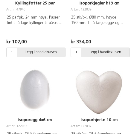
Kyllingføtter 25 par
Isoporkjegler h19 cm
Art.nr: 47945
Art.nr: 122039
25 par/pk. 24 mm høye. Passer
25 stk/pk. Ø80 mm, høyde
fint til å lage kyllinger til påske.
190 mm. Til å fargelegge og
Av styrenplast.
dekorere på forskjellige måter.
Også fine å bruke som kropper til
ulike figurer, trær mm. Av EPS.
kr 102,00
kr 334,00
Legg i handlekurven
Legg i handlekurven
Isoporegg 4x6 cm
Isoporhjerte 10 cm
Art.nr: 122032
Art.nr: 122037