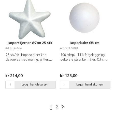
Isoporstjerner Ø7cm 25 stk
Isoporkuler Ø3 cm
Art.nr: 46884
Art.nr: 122040
25 stk/pk. Isoporstjerner kan
100 stk/pk. Til å fargelegge og
dekoreres med maling, glitter,
dekorere på ulike måter. Ø3 cm,
mosaikk, stickers mm. Mål 7 cm.
passer som hode på en dorull. Av
polystyren.
kr 214,00
kr 123,00
Legg i handlekurven
Legg i handlekurven
1
2