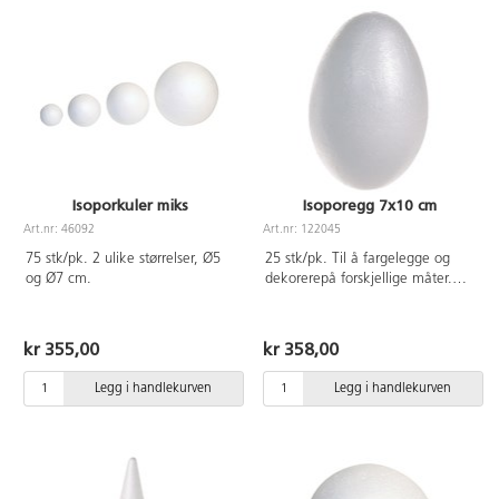
Isoporkuler miks
Isoporegg 7x10 cm
Art.nr: 46092
Art.nr: 122045
75 stk/pk. 2 ulike størrelser, Ø5
25 stk/pk. Til å fargelegge og
og Ø7 cm.
dekorerepå forskjellige måter.
Også fine å bruke som kropper til
ulike figurer.
kr 355,00
kr 358,00
Legg i handlekurven
Legg i handlekurven