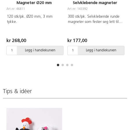
Magneter Ø20 mm
Selvklebende magneter
Art.nr: 46811
Art.nr: 143392
A
120 stk/pk. Ø20 mm, 3 mm
300 stk/pk. Selvklebende runde
tykke.
magneter som fester seg lett til
ønsket overflate og gjør
prosjektet ditt magnetisk. Mål:
Ø12 mm.
kr 268,00
kr 177,00
Legg i handlekurven
Legg i handlekurven
Tips & idéer