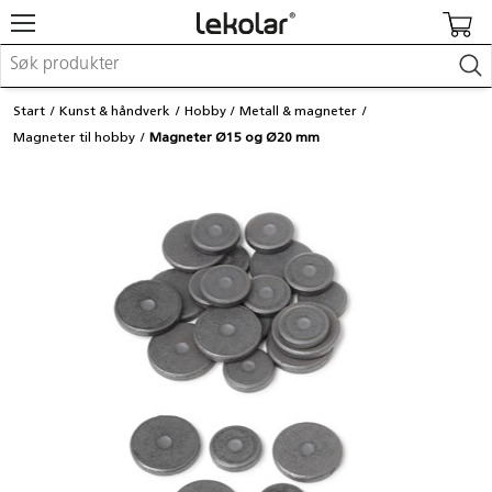
Møbler & innredning
Start
Kunst & håndverk
Hobby
Metall & magneter
Lekeplassutstyr & utemiljø
Magneter til hobby
Magneter Ø15 og Ø20 mm
Kunst & håndverk
Leker & sykler
Pedagogisk materiell
Barnevogner & småbarnsutstyr
Skole- & kontormateriell
Logge inn / registrere meg
Kontakt oss
Kampanjer/kataloger