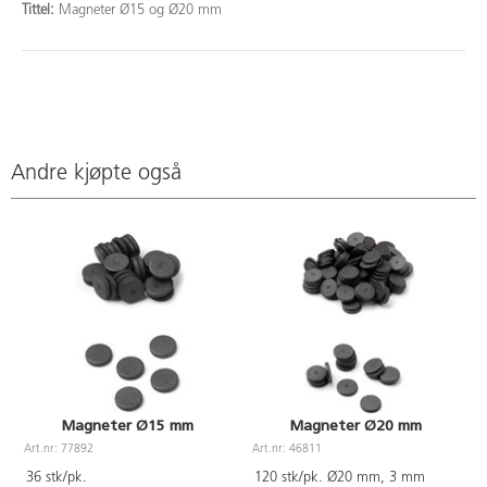
Tittel:
Magneter Ø15 og Ø20 mm
Andre kjøpte også
Magneter Ø15 mm
Magneter Ø20 mm
Art.nr: 77892
Art.nr: 46811
A
36 stk/pk.
120 stk/pk. Ø20 mm, 3 mm