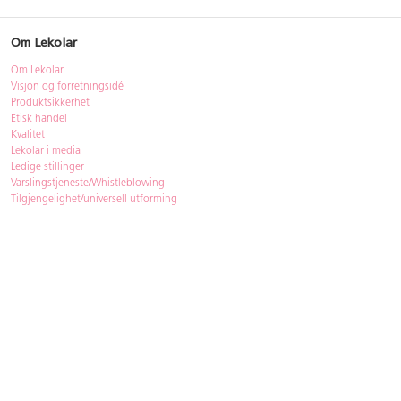
Om Lekolar
Om Lekolar
Visjon og forretningsidé
Produktsikkerhet
Etisk handel
Kvalitet
Lekolar i media
Ledige stillinger
Varslingstjeneste/Whistleblowing
Tilgjengelighet/universell utforming
Bærekraft
Bærekraft
ISO-sertifisering
Gjenbruk - Lekolar Outlet
Kjøpsvilkår & betingelser
Betingelser
GDPR og personopplysninger
Cookie Policy