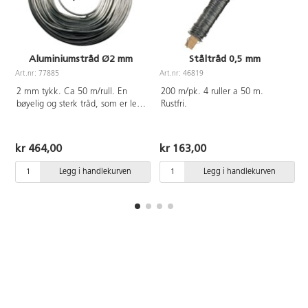
Aluminiumstråd Ø2 mm
Ståltråd 0,5 mm
Art.nr: 77885
Art.nr: 46819
A
2 mm tykk. Ca 50 m/rull. En
200 m/pk. 4 ruller a 50 m.
bøyelig og sterk tråd, som er lett
Rustfri.
å forme.
kr 464,00
kr 163,00
Legg i handlekurven
Legg i handlekurven