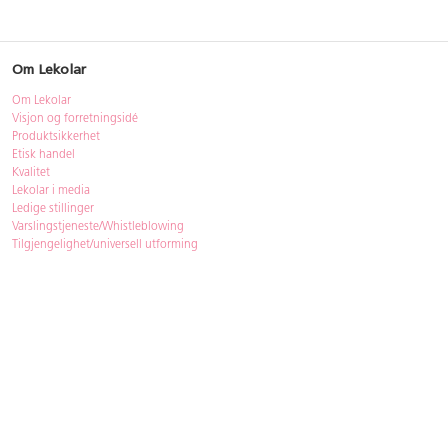
Om Lekolar
Om Lekolar
Visjon og forretningsidé
Produktsikkerhet
Etisk handel
Kvalitet
Lekolar i media
Ledige stillinger
Varslingstjeneste/Whistleblowing
Tilgjengelighet/universell utforming
Bærekraft
Bærekraft
ISO-sertifisering
Gjenbruk - Lekolar Outlet
Kjøpsvilkår & betingelser
Betingelser
GDPR og personopplysninger