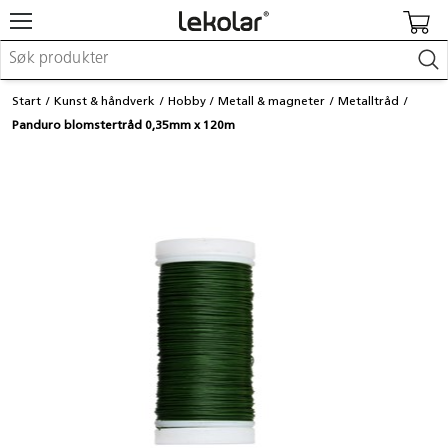
Møbler & innredning
Start
Kunst & håndverk
Hobby
Metall & magneter
Metalltråd
Lekeplassutstyr & utemiljø
Panduro blomstertråd 0,35mm x 120m
Kunst & håndverk
Leker & sykler
Pedagogisk materiell
Barnevogner & småbarnsutstyr
Skole- & kontormateriell
Logge inn / registrere meg
Kontakt oss
Kampanjer/kataloger