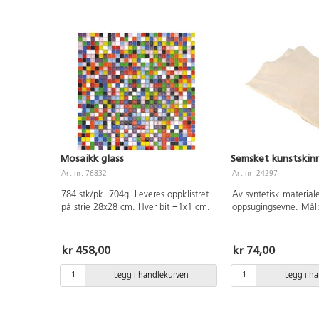
Mosaikk glass
Semsket kunstskin
Art.nr: 76832
Art.nr: 24297
784 stk/pk. 704g. Leveres oppklistret
Av syntetisk materiale
på strie 28x28 cm. Hver bit =1x1 cm.
oppsugingsevne. Mål
kr 458,00
kr 74,00
Legg i handlekurven
Legg i h