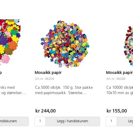
p
Mosaikk papir
Mosaikk papir
Art.nr: 46204
Art.nr: 46268
 miks med
Ca.5000 stk/pk. 150 g. Stor pakke
Ca 10000 stk/pk
 og størrelser.
med papirmosaikk. Størrelse
10x10 mm av gl
. Fine til all
10x10 mm.
ort, rammer,
kr 244,00
kr 155,00
andlekurven
Legg i handlekurven
Le