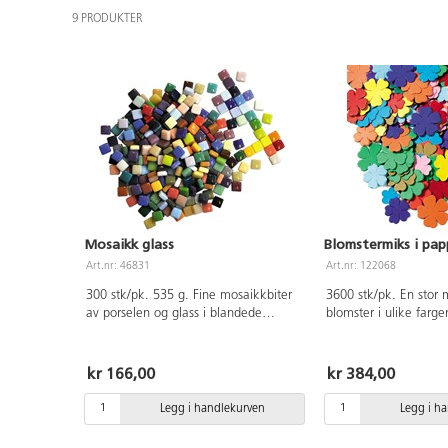
9 PRODUKTER
Mosaikk glass
Blomstermiks i pap
Art.nr: 46831
Art.nr: 122068
300 stk/pk. 535 g. Fine mosaikkbiter
3600 stk/pk. En stor
av porselen og glass i blandede
blomster i ulike farger
farger. Størrelse 12x12 mm.
Mål: Ø16, 22 og 28 mm
slags dekorering av k
esker mm. Av papir.
kr 166,00
kr 384,00
Legg i handlekurven
Legg i h