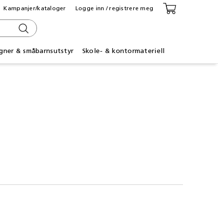
Kampanjer/kataloger
Logge inn / registrere meg
gner & småbarnsutstyr
Skole- & kontormateriell