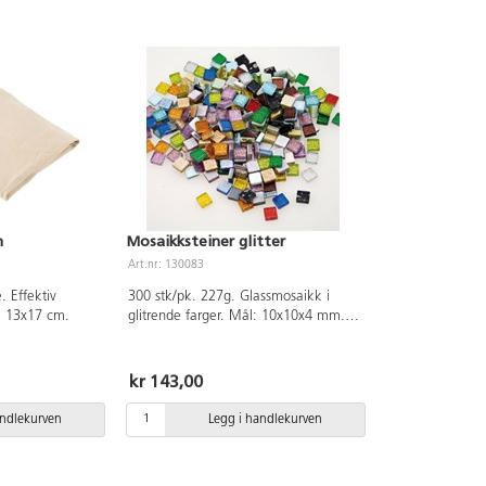
n
Mosaikksteiner glitter
Art.nr: 130083
. Effektiv
300 stk/pk. 227g. Glassmosaikk i
: 13x17 cm.
glitrende farger. Mål: 10x10x4 mm.
Av glass.
kr 143,00
andlekurven
Legg i handlekurven