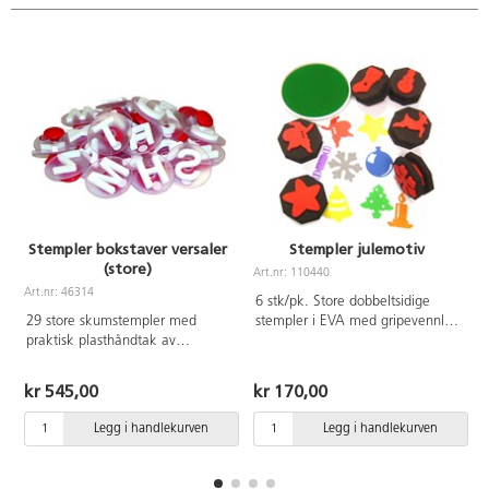
Stempler bokstaver versaler
Stempler julemotiv
(store)
Art.nr: 110440
Art.nr: 46314
A
6 stk/pk. Store dobbeltsidige
29 store skumstempler med
stempler i EVA med gripevennlig
praktisk plasthåndtak av
form. 12 motiv totalt fra 1,5x7
polystyrol og polyethylen.
cm til 7x7 cm. Enkle å rengjøre
Nordiske bokstaver som
med vann og mild såpe før
kr 545,00
kr 170,00
inneholder å, ä, ö, ø, æ. Ø7,5
fargen har tørket. Fra 3 år.
cm. Tykkelsen på det hvite
Legg i handlekurven
Legg i handlekurven
EVA‑stempelet er 8 mm, og
lengden er cirka 3,5 cm. Laget
av polystyren og polyetylenplast.