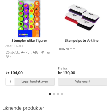
Stempler ulike figurer
Stempelpute Artline
Art.nr: 117264
A
100x70 mm.
26 stk/pk. Av PET, ABS, PP. Fra
3år.
Pris fra:
kr 104,00
kr 130,00
Legg i handlekurven
Velg variant
Liknende produkter