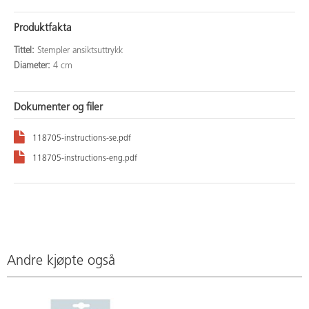
Produktfakta
Tittel:
Stempler ansiktsuttrykk
Diameter:
4 cm
Dokumenter og filer
118705-instructions-se.pdf
118705-instructions-eng.pdf
Andre kjøpte også