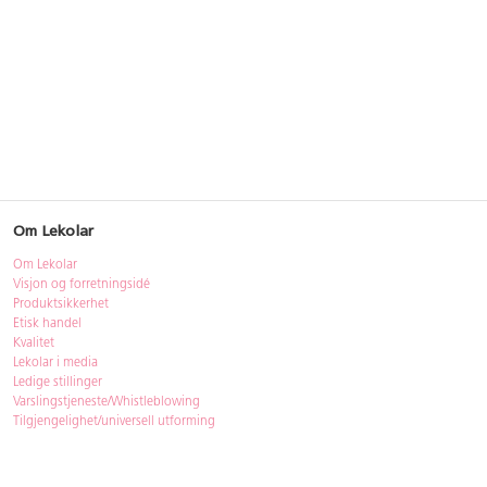
Om Lekolar
Om Lekolar
Visjon og forretningsidé
Produktsikkerhet
Etisk handel
Kvalitet
Lekolar i media
Ledige stillinger
Varslingstjeneste/Whistleblowing
Tilgjengelighet/universell utforming
Bærekraft