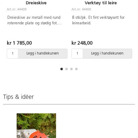
Dreieskive
Verktøy til leire
Art.nr: 44409
Art.nr: 44400
A
Dreieskive av metall med rund
8 stk/pk. Et fint verktøysett for
roterende plate og stødig fot.
leirearbeid.
Brukes ved dekorering av
keramikk. Ø18 cm. Vekt 1,3 kg.
kr 1 785,00
kr 248,00
Legg i handlekurven
Legg i handlekurven
Tips & idéer