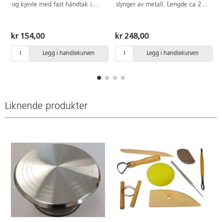
og kjevle med fast håndtak i
slynger av metall. Lengde ca 20
plast. Formene er i fire ulike
cm.
farger, mål: 5-8 cm høye og 5-9
cm brede. Kjevlen måler 21 cm,
kr 154,00
kr 248,00
Ø4 cm. Formene er laget av
ABS-plast og kjevle av PE. Totalt
Legg i handlekurven
Legg i handlekurven
17 deler.
Liknende produkter