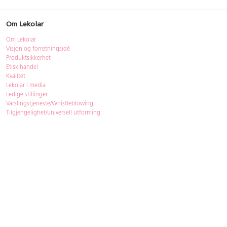
Om Lekolar
Om Lekolar
Visjon og forretningsidé
Produktsikkerhet
Etisk handel
Kvalitet
Lekolar i media
Ledige stillinger
Varslingstjeneste/Whistleblowing
Tilgjengelighet/universell utforming
Bærekraft
Bærekraft
ISO-sertifisering
Gjenbruk - Lekolar Outlet
Kjøpsvilkår & betingelser
Betingelser
GDPR og personopplysninger
Cookie Policy