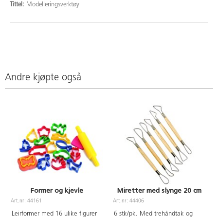
Tittel:
Modelleringsverktøy
Andre kjøpte også
Former og kjevle
Miretter med slynge 20 cm
Art.nr: 44161
Art.nr: 44406
A
Leirformer med 16 ulike figurer
6 stk/pk. Med trehåndtak og