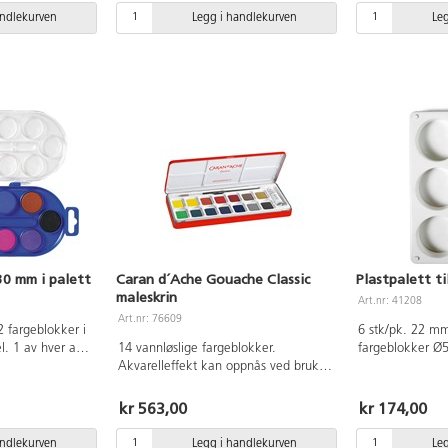
nesten vannfast
andlekurven
Legg i handlekurven
Le
brukes på de fle
Tørketid ca. 20 
gul, rød, lilla,
rosa.Kompletter
pumpe 162437. 
30 mm i palett
Caran d´Ache Gouache Classic
Plastpalett t
maleskrin
Art.nr: 41208
Art.nr: 76609
 fargeblokker i
6 stk/pk. 22 mm 
l. 1 av hver av
14 vannløslige fargeblokker.
fargeblokker Ø
gul, rød, mørk
Akvarelleffekt kan oppnås ved bruk
polypropen. Kan
lar blå, mørk blå,
av mye vann. Fargene er veldig klare,
n, brun, svart
og har en imponerende dekkevne.
kr 563,00
kr 174,00
 og underlag ved
Kan f eks brukes til akvarellmaling,
overføringsteknikk og
andlekurven
Legg i handlekurven
Le