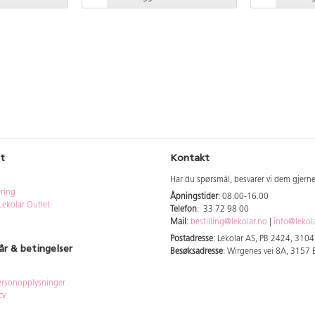
penselmønsterteknikk. Inkl. 1 tube
dekkhvit og 1 pensel i plastetui.
t
Kontakt
Har du spørsmål, besvarer vi dem gjern
ering
Åpningstider
: 08.00-16.00
Lekolar Outlet
Telefon
: 33 72 98 00
Mail
:
bestilling@lekolar.no
|
info@lekol
Postadresse
: Lekolar AS, PB 2424, 310
år & betingelser
Besøksadresse
: Wirgenes vei 8A, 3157
rsonopplysninger
cy