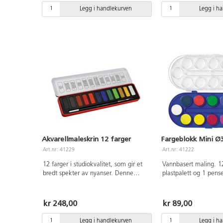
Ø7 cm.
Legg i handlekurven
Legg i h
Akvarellmaleskrin 12 farger
Fargeblokk Mini Ø
Art.nr: 41229
Art.nr: 41222
12 farger i studiokvalitet, som gir et
Vannbasert maling. 12
bredt spekter av nyanser. Denne
plastpalett og 1 pense
akvarellmalingen har utmerket
følgende farger: klar 
lysbestandighet, er gjennomskinnelig
rød, cerise, fiolett, k
og rik på pigmenter. Med pensel.
klar grønn, mørk grøn
kr 248,00
kr 89,00
Beskytt klær og underlag. PVC-fri.
og hvit. Beskytt klær
bruk. PVC-fri.
Legg i handlekurven
Legg i h