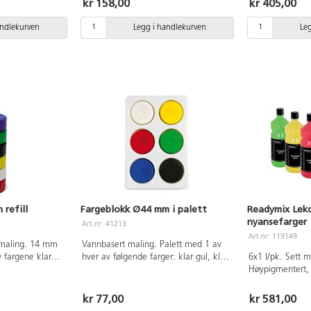
kr 158,00
kr 405,00
lig, men blir så
Beskytt klær og underlag ved bruk.
klær og underlag
ingen kan
PVC-fri.
og andre porøse
andlekurven
Legg i handlekurven
Le
erflater.
fjernes umiddel
Inneholder 2
vann, eventuelt
ød, 2 primærblå.
egg, gluten og 
praktiske pumpe
år kan bruke m
av voksne.
refill
Fargeblokk Ø44 mm i palett
Readymix Leko
nyansefarger
Art.nr: 41213
Art.nr: 119149
 maling. 14 mm
Vannbasert maling. Palett med 1 av
v fargene klar
hver av følgende farger: klar gul, klar
6x1 l/pk. Sett 
, klar grønn,
rød, klar blå, klar grønn, svart og hvit.
Høypigmentert, 
 klær og
Beskytt klær og underlag ved bruk.
Tørker raskt me
PVC-fri.
har god dekkev
kr 77,00
kr 581,00
tørker er den va