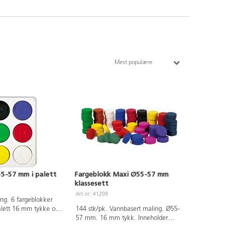
Mest populære
5-57 mm i palett
Fargeblokk Maxi Ø55-57 mm
klassesett
Art.nr: 41209
ng. 6 fargeblokker
lett 16 mm tykke og
144 stk/pk. Vannbasert maling. Ø55-
lder fargene: Klar
57 mm. 16 mm tykk. Inneholder