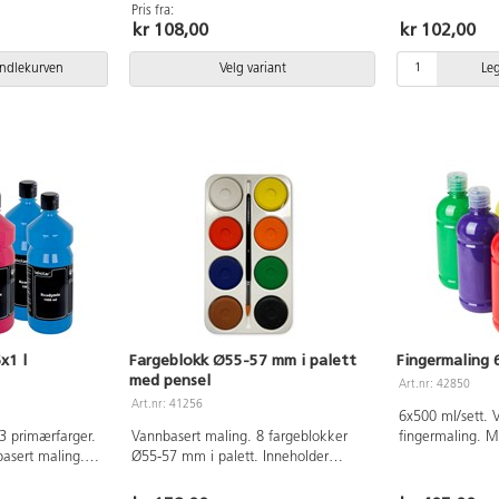
att overflate og
gul, rød, klar bl
nesten vannfast. Malingen kan
Pris fra:
r malingen
hvit. Beskytt k
kr 108,00
kr 102,00
brukes på de fleste overflater.
lig, men blir så
bruk. PVC-fri.
Tørketid ca. 20 min. Kompletter med
ingen kan
vår praktiske pumpe 162437. PVC-fri.
andlekurven
Velg variant
Le
erflater.
Inneholder
, primærblå,
 Kompletter med
162437. PVC-fri.
x1 l
Fargeblokk Ø55-57 mm i palett
Fingermaling 
med pensel
Art.nr: 42850
Art.nr: 41256
6x500 ml/sett. 
3 primærfarger.
Vannbasert maling. 8 fargeblokker
fingermaling. M
asert maling.
Ø55-57 mm i palett. Inneholder
med god dekkev
att overflate og
fargene hvit, grønn, blå, svart, brun,
rød, blå, grønn, 
r malingen
rød, oransje og gul samt 1 pensel.
Plastflaske med