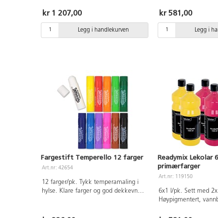
overflate og har god dekkevne. Før
Tørker raskt med en m
malingen tørker er den vannløselig,
har god dekkevne. Fø
kr 1 207,00
kr 581,00
men blir så nesten vannfast.
tørker er den vannløse
Malingen kan brukes på de fleste
nesten vannfast. Mal
Legg i handlekurven
Legg i h
overflater. Tørketid ca. 20 min.
brukes på de fleste ov
Inneholder: primærgul, lysegul,
Tørketid ca. 20 min. 
oransje, rød, primærrød, lilla,
primærgul, primærrød
primærblå, himmelblå, lysegrønn,
grønn, svart og hvit.
grønn, brun, rosa, svart og hvit.
vår praktiske pumpe 
Kompletter med vår praktiske pumpe
162437. PVC-fri.
Fargestift Temperello 12 farger
Readymix Lekolar 6
primærfarger
Art.nr: 42654
Art.nr: 119150
12 farger/pk. Tykk temperamaling i
hylse. Klare farger og god dekkevne
6x1 l/pk. Sett med 2x
uten å smitte. Tørker raskt. Kan
Høypigmentert, vannb
brukes på papir og papp. Uten
Tørker raskt med en m
løsemidler. Inneholder svart, brun,
har god dekkevne. Fø