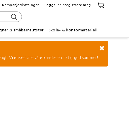
Kampanjer/kataloger
Logge inn / registrere meg
gner & småbarnsutstyr
Skole- & kontormateriell
tengt. Vi ønsker alle våre kunder en riktig god sommer!