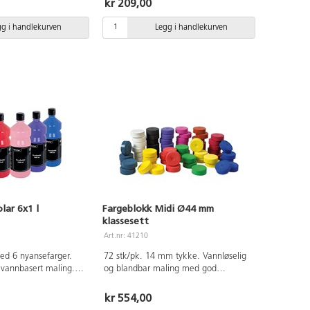
kr 209,00
. Flekker på tekstiler
godt materiell for den som vil øke
 materialer skal
sine ferdigheter i akvarellmaling.
gg i handlekurven
Legg i handlekurven
bart med lunkent
Inneholder fargene: gambogegul,
 med litt såpe. Uten
vermillion, karminrød, ultramarin,
laktose. Barn under 3
preussisk blå, vårgrønn, flaskegrønn,
alingen under oppsyn
gul oker, brent sienna, mørk brun,
svart og dekkhvit. Beskytt klær og
underlag.
lar 6x1 l
Fargeblokk Midi Ø44 mm
klassesett
Art.nr: 41210
med 6 nyansefarger.
72 stk/pk. 14 mm tykke. Vannløselig
vannbasert maling.
og blandbar maling med god
d en matt overflate og
dekkevne. Kan brukes til dekkende
ne. Før malingen
og laserende maling. 6 av hver farge:
kr 554,00
nnløselig, men blir så
sitrongul, klar gul, rød, mørk rød,