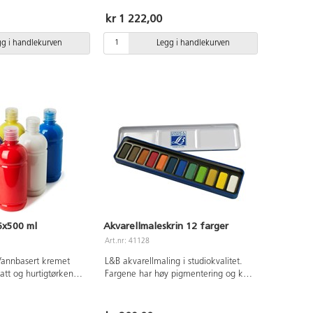
å, klar grønn, svart og
12 stk av fargene sitrongul, klar gul,
lær og underlag ved
rød, mørk rød, klar blå, mørk blå, klar
kr 1 222,00
grønn, mørk grønn, brun, svart og hvit
samt 6 stk av cerise og lilla. Vi
gg i handlekurven
Legg i handlekurven
anbefaler å bekytte klær og underlag.
PVC-fri.
6x500 ml
Akvarellmaleskrin 12 farger
Art.nr: 41128
Vannbasert kremet
L&B akvarellmaling i studiokvalitet.
att og hurtigtørkende
Fargene har høy pigmentering og kan
ne. Inneholder gul,
applikeres til tynne, transparente lag,
svart og hvit.
såvel som mer fargesterke lag.
 snapkork. Beskytt
Fargene har god lysbestandighet. Et