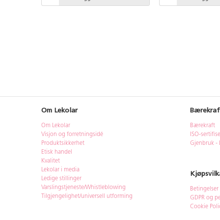
Om Lekolar
Bærekraf
Om Lekolar
Bærekraft
Visjon og forretningsidé
ISO-sertifis
Produktsikkerhet
Gjenbruk - 
Etisk handel
Kvalitet
Lekolar i media
Kjøpsvilk
Ledige stillinger
Varslingstjeneste/Whistleblowing
Betingelser
Tilgjengelighet/universell utforming
GDPR og pe
Cookie Poli