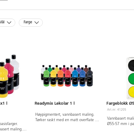
Mål
Farge
x1 l
Readymix Lekolar 1 l
Fargeblokk Ø5
Art.nr: 41205
Høypigmentert, vannbasert maling.
Vannbasert mali
Tørker raskt med en matt overflate og
asisfarger.
Ø55-57 mm i pa
har god dekkevne. Før malingen
asert maling.
1 pensel. Inneho
tørker er den vannløselig, men blir så