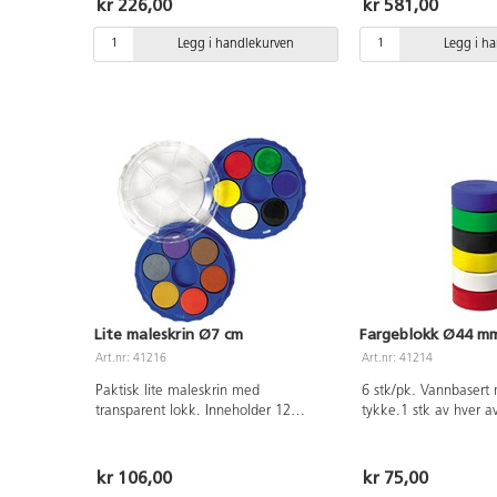
kr 226,00
kr 581,00
hvit, gul, oransje, rød, cerise, lilla,
tørker er den vannløse
ultramarin, blå, grønn og lys grønn.
nesten vannfast. Mal
Legg i handlekurven
Legg i h
CE-merket. Fra 3 år.
brukes på de fleste ov
Tørketid ca. 20 min. 
primærgul, 2 primærr
Kompletter med vår 
162437. PVC-fri.
Lite maleskrin Ø7 cm
Fargeblokk Ø44 mm 
Art.nr: 41216
Art.nr: 41214
Paktisk lite maleskrin med
6 stk/pk. Vannbasert
transparent lokk. Inneholder 12
tykke.1 stk av hver a
vannfargeblokker Ø22 mm, av god
gul, klar rød, klar blå
kvalitet. Fargene er klarere og litt
svart og hvit. Beskytt
lysere enn vanlige vannfarger. 2 lag
underlag. PVC-fri.
kr 106,00
kr 75,00
av 6 farger per lag. Skrinet måler