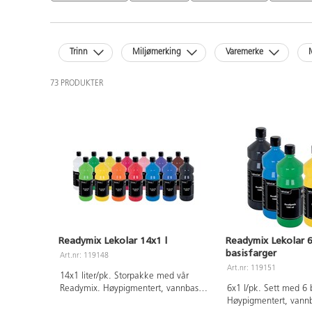
Trinn
Miljømerking
Varemerke
73 PRODUKTER
Readymix Lekolar 14x1 l
Readymix Lekolar 6
basisfarger
Art.nr: 119148
Art.nr: 119151
14x1 liter/pk. Storpakke med vår
Readymix. Høypigmentert, vannbasert
6x1 l/pk. Sett med 6 b
maling. Tørker raskt med en matt
Høypigmentert, vannb