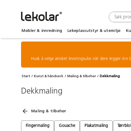
Møbler & innredning
Lekeplassutstyr & utemiljø
Ku
Husk å velge ønsket leveringsuke når dere legger inn b
Start
Kunst & håndverk
Maling & tilbehør
Dekkmaling
Dekkmaling
Maling & tilbehør
Fingermaling
Gouache
Plakatmaling
Tørrblo