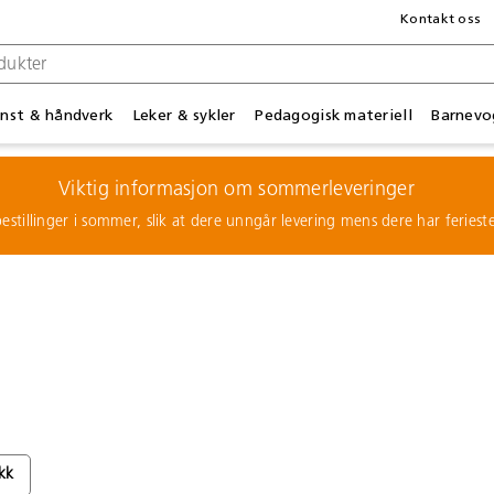
Kontakt oss
nst & håndverk
Leker & sykler
Pedagogisk materiell
Barnevo
Viktig informasjon om sommerleveringer
estillinger i sommer, slik at dere unngår levering mens dere har feries
kk