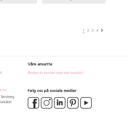
1
2
3
4
Våre ansatte
e!
Ønsker du kontakt med våre ansatte?
Følg oss på sosiale medier
ar.no
4 Tønsberg
 Barkåker