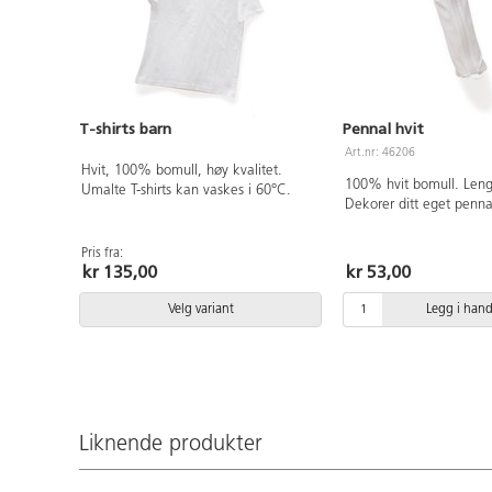
T-shirts barn
Pennal hvit
Art.nr: 46206
Hvit, 100% bomull, høy kvalitet.
100% hvit bomull. Len
Umalte T-shirts kan vaskes i 60°C.
Dekorer ditt eget penna
Pris fra:
kr 135,00
kr 53,00
Velg variant
Legg i han
Liknende produkter