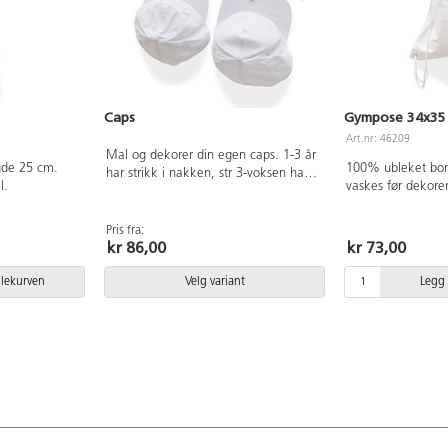
Caps
Gympose 34x35
Art.nr: 46209
Mal og dekorer din egen caps. 1-3 år
gde 25 cm.
100% ubleket bom
har strikk i nakken, str 3-voksen har
l.
vaskes før dekore
plastspenne i nakken. Skjerm av plast
opp til 60°.
trukket med bomull. 100% bomull,
hvite.
Pris fra:
kr 86,00
kr 73,00
dlekurven
Velg variant
Legg 