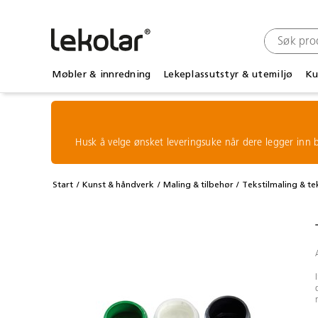
Møbler & innredning
Lekeplassutstyr & utemiljø
Ku
Husk å velge ønsket leveringsuke når dere legger inn b
Start
Kunst & håndverk
Maling & tilbehør
Tekstilmaling & tek