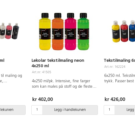
 ml
Lekolar tekstilmaling neon
Tekstilmaling 6
4x250 ml
Art.nr: 162224
Art.nr: 41505
 til maling og
6x250 ml. Tekstilm
se,
4x250 ml/pk. Intensive, fine farger
trykk. Passer best
om bomull, lin,
som kan males på stoff og de fleste
stoff som bomull, 
tiler grunnes
andre underlag. Ved stoffmaling må
Mørke tekstiler g
før
malingen fikseres ned strykejern (3
(119390) før deko
kr 402,00
kr 426,00
d strykejern
prikker) i fem minutter etter at
strykejern på 50-60°C i fem minutter
er etter
malingen har tørket. Kan vaskes i
etter tørking. Kan 
dlekurven
Legg i handlekurven
Legg 
 opp til 40°C.
40°C. Malingen kan gi flekker,
40°C. Malingen ka
kker uten
beskytt derfor alltid klær og overflater
uten fiksering så 
for klær og
når du maler. Innholder 1 flaske av
og underlag ved b
holder
hver farge: gul, grønn, oransje og
dekkhvit, gul, rød