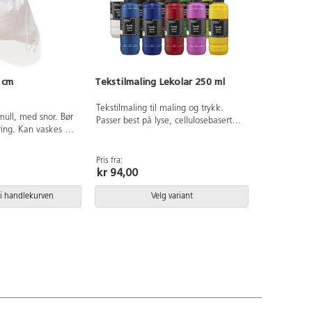
 cm
Tekstilmaling Lekolar 250 ml
Tekstilmaling til maling og trykk.
ull, med snor. Bør
Passer best på lyse, cellulosebaserte
ring. Kan vaskes på
stoff som bomull, lin, viskose mm.
Mørke tekstiler grunnes med dekkhvit
119390 før dekorering. Fikseres med
Pris fra:
kr 94,00
strykejern i fem minutter etter
tørking. Kan da vaskes i opp til 40°C.
Malingen kan sette flekker selv uten
i handlekurven
Velg variant
fiksering så beskytt derfor klær og
underlag ved bruk.