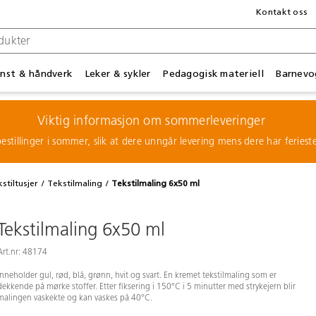
Kontakt oss
nst & håndverk
Leker & sykler
Pedagogisk materiell
Barnevo
Viktig informasjon om sommerleveringer
estillinger i sommer, slik at dere unngår levering mens dere har feries
stiltusjer
Tekstilmaling
Tekstilmaling 6x50 ml
Tekstilmaling 6x50 ml
Art.nr: 48174
Inneholder gul, rød, blå, grønn, hvit og svart. En kremet tekstilmaling som er
dekkende på mørke stoffer. Etter fiksering i 150°C i 5 minutter med strykejern blir
malingen vaskekte og kan vaskes på 40°C.