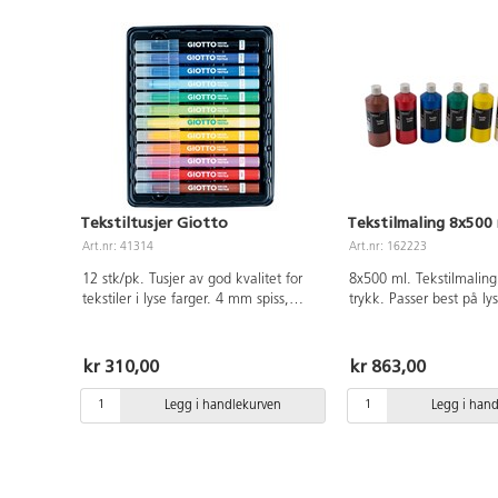
Tekstiltusjer Giotto
Tekstilmaling 8x500
Art.nr: 41314
Art.nr: 162223
12 stk/pk. Tusjer av god kvalitet for
8x500 ml. Tekstilmaling
tekstiler i lyse farger. 4 mm spiss,
trykk. Passer best på ly
skrivelengde ca 400 m. Vannbasert
cellulosebaserte stoff s
blekk, ventilert kork. Oppbevares
viskose mm. Mørke teks
horisontalt for best funksjon og lengre
med dekkhvit (119390) 
kr 310,00
kr 863,00
levetid. La det tørke godt på stoffet
dekorering. Fikseres me
før det fikseres med strykejern (3
på 50-60°C i fem minutt
Legg i handlekurven
Legg i han
prikker) i 10-15 sek. Bruk gjerne
tørking. Kan da vaskes i
presseklut for ikke å svi stoffet. Kan
Malingen kan sette fle
vaskes i 60°C. Garantert levetid 18
fiksering så beskytt der
mnd. Inneholder fargene gul, rød,
underlag ved bruk. Inne