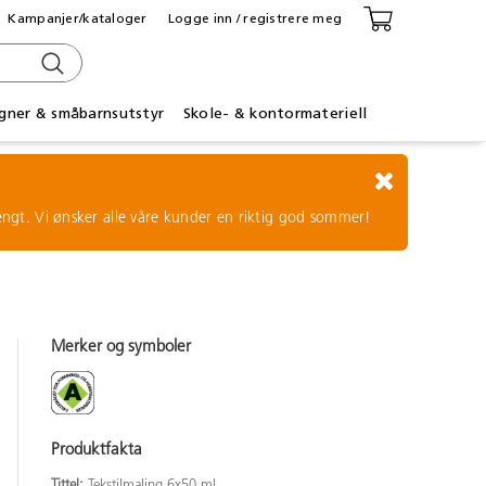
Kampanjer/kataloger
Logge inn / registrere meg
gner & småbarnsutstyr
Skole- & kontormateriell
tengt. Vi ønsker alle våre kunder en riktig god sommer!
Merker og symboler
Produktfakta
Tittel:
Tekstilmaling 6x50 ml