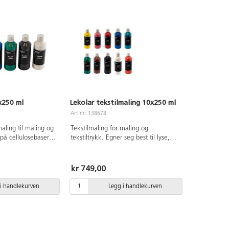
x250 ml
Lekolar tekstilmaling 10x250 ml
Art.nr: 138678
aling til maling og
Tekstilmaling for maling og
 på cellulosebaserte
tekstiltrykk. Egner seg best til lyse,
lin, viskose mm.
cellulosebaserte tekstiler som bomull,
runnes med dekkhvit
lin, viskose m.m. Mørke tekstiler
rering. Fikseres med
grunnes med dekkende hvit
kr 749,00
tekstilfarge 41311. Fikseres med
da vaskes i opp til
strykejern (symbol strykejern med 3
i handlekurven
Legg i handlekurven
n sette flekker
prikker) i fem minutter etter at
beskytt derfor klær
malingen har tørket. Kan vaskes på
ruk. Inneholder
opptil 40 °C. Fargen kan gi flekker
, blå, grønn og
selv uten fiksering, beskytt derfor