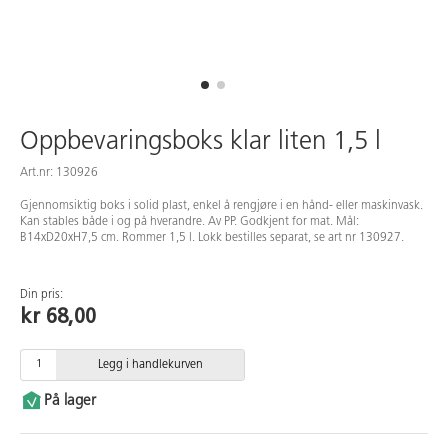
Oppbevaringsboks klar liten 1,5 l
Art.nr: 130926
Gjennomsiktig boks i solid plast, enkel å rengjøre i en hånd- eller maskinvask.
Kan stables både i og på hverandre. Av PP. Godkjent for mat. Mål:
B14xD20xH7,5 cm. Rommer 1,5 l. Lokk bestilles separat, se art nr 130927.
Din pris:
kr 68,00
Legg i handlekurven
På lager