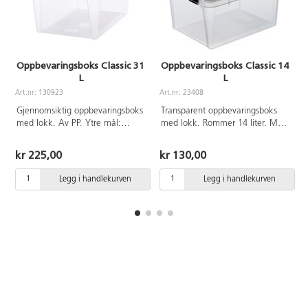
Oppbevaringsboks Classic 31
Oppbevaringsboks Classic 14
L
L
Art.nr: 130923
Art.nr: 23408
A
Gjennomsiktig oppbevaringsboks
Transparent oppbevaringsboks
med lokk. Av PP. Ytre mål:
med lokk. Rommer 14 liter. Mål:
D50xB39xH26 cm. Rommer 31
40x30x19 cm. Av polypropen.
liter.
kr 225,00
kr 130,00
Legg i handlekurven
Legg i handlekurven