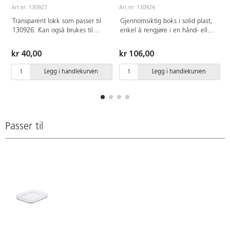
Art.nr: 130927
Art.nr: 130924
A
Transparent lokk som passer til
Gjennomsiktig boks i solid plast,
130926. Kan også brukes til
enkel å rengjøre i en hånd- eller
sortering og sensoriske øvelser.
maskinvask. Kan stables både i
Enkel rengjøring for hånd eller i
og på hverandre. Av PP.
kr 40,00
kr 106,00
maskin. Næringsmiddelgodkjent.
Godkjent for mat. Mål:
Mål: B14,5xD19,5xH2,5 cm.
B19,5xD29,5xH12 cm. Rommer
Legg i handlekurven
Legg i handlekurven
5,3 l. Lokk bestilles separat, se
art nr 130925.
Passer til