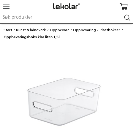
Møbler & innredning
Start
Kunst & håndverk
Oppbevare
Oppbevaring
Plastbokser
Lekeplassutstyr & utemiljø
Oppbevaringsboks klar liten 1,5 l
Kunst & håndverk
Leker & sykler
Pedagogisk materiell
Barnevogner & småbarnsutstyr
Skole- & kontormateriell
Logge inn / registrere meg
Kontakt oss
Kampanjer/kataloger