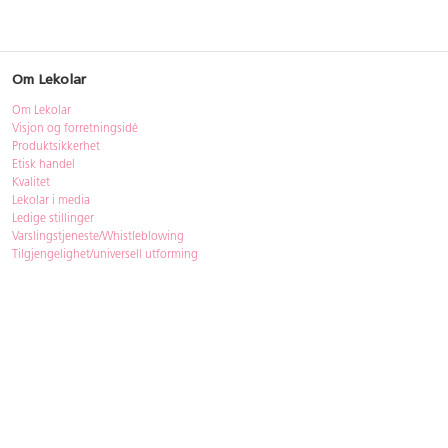
Om Lekolar
Om Lekolar
Visjon og forretningsidé
Produktsikkerhet
Etisk handel
Kvalitet
Lekolar i media
Ledige stillinger
Varslingstjeneste/Whistleblowing
Tilgjengelighet/universell utforming
Bærekraft
Bærekraft
ISO-sertifisering
Gjenbruk - Lekolar Outlet
Kjøpsvilkår & betingelser
Betingelser