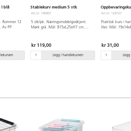
l blå
Stablekurv medium 5 stk
Oppbevaringskur
Art.nr: 140901
Art.nr: 129107
st. Rommer 12
5 stk/pk. Næringsmiddelgodkjent.
Praktisk kurv i h
. Av PP
Mørk grå. Mål: B15xL25xH7 cm.
liter. Mål: 19x14x
Laget av polypropylen. Tåler
oppvaskmaskin og mikrobølgeovn.
kr 119,00
kr 31,00
dlekurven
Legg i handlekurven
Legg 