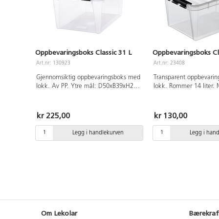
Oppbevaringsboks Classic 31 L
Oppbevaringsboks Cla
Art.nr: 130923
Art.nr: 23408
Gjennomsiktig oppbevaringsboks med
Transparent oppbevari
lokk. Av PP. Ytre mål: D50xB39xH26
lokk. Rommer 14 liter.
cm. Rommer 31 liter.
cm. Av polypropen.
kr 225,00
kr 130,00
Legg i handlekurven
Legg i han
Om Lekolar
Bærekraf