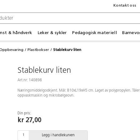
Kontakt oss
nst & håndverk
Leker & sykler
Pedagogisk materiell
Barnevo
Oppbevaring
Plastbokser
Stablekurv liten
Stablekurv liten
Art.nr: 140898
Næringsmiddelgodkjent. Mål: B10xL19xH5 cm. Laget av polypropylen. Tåler
oppvaskmaskin og mikrobølgeovn.
Din pris:
kr 27,00
Legg i handlekurven