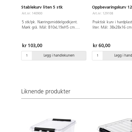
Stablekurv liten 5 stk
Oppbevaringskurv 12 
Art.nr: 140900
Art.nr: 129108
5 stk/pk. Næringsmiddelgodkjent.
Praktisk kurv i hardpla
Mørk grå. Mål: B10xL19xH5 cm.
liter. Mål: 38x28x16 cm
Laget av polypropylen. Tåler
oppvaskmaskin og mikrobølgeovn.
kr 103,00
kr 60,00
Legg i handlekurven
Legg i han
Liknende produkter