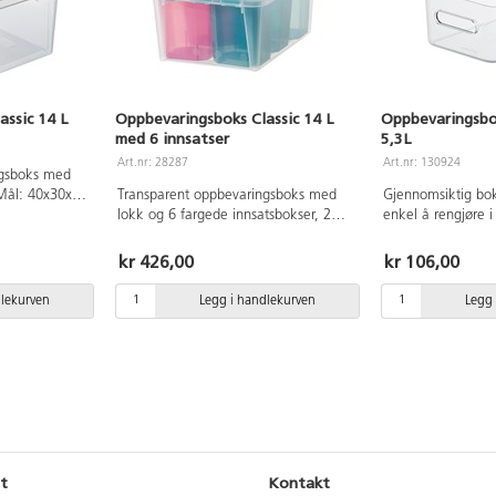
ssic 14 L
Oppbevaringsboks Classic 14 L
Oppbevaringsbo
med 6 innsatser
5,3L
Art.nr: 28287
Art.nr: 130924
ngsboks med
 Mål: 40x30x19
Transparent oppbevaringsboks med
Gjennomsiktig boks
lokk og 6 fargede innsatsbokser, 2
enkel å rengjøre i
gule, 2 blå og 2 rosa. Perfekt for
maskinvask. Kan s
oppbevaring av flere ting i samme
hverandre. Av PP.
kr 426,00
kr 106,00
eske. Av polypropylen. Mål:
Mål: B19,5xD29,
40x30x19 cm.
5,3 l. Lokk bestill
dlekurven
Legg i handlekurven
Legg 
130925.
t
Kontakt