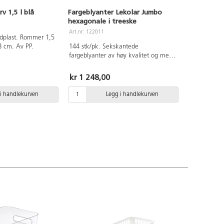
v 1,5 l blå
Fargeblyanter Lekolar Jumbo
hexagonale i treeske
Art.nr: 122011
ardplast. Rommer 1,5
8 cm. Av PP.
144 stk/pk. Sekskantede
fargeblyanter av høy kvalitet og med
god dekkevne. Hellimt fargestift Ø 5
mm. Lengde175 mm, Ø10 mm.
kr 1 248,00
Inneholder 12 av hver farge: gul,
oransje, rød, lilla, mørk rød, lyseblå,
i handlekurven
Legg i handlekurven
blå, lysegrønn, grønn, brun, rosa og
svart. Spisses i blyantspisser som kan
ta opptil Ø12 mm. FSC-merket.
Treboks med lokk følger med for
praktisk oppbevaring.