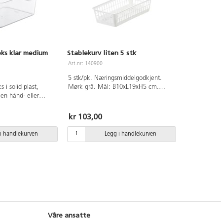
ks klar medium
Stablekurv liten 5 stk
Art.nr: 140900
5 stk/pk. Næringsmiddelgodkjent.
 i solid plast,
Mørk grå. Mål: B10xL19xH5 cm.
 en hånd- eller
Laget av polypropylen. Tåler
tables både i og på
oppvaskmaskin og mikrobølgeovn.
 Godkjent for mat.
kr 103,00
5xH12 cm. Rommer
es separat, se art nr
i handlekurven
Legg i handlekurven
Våre ansatte