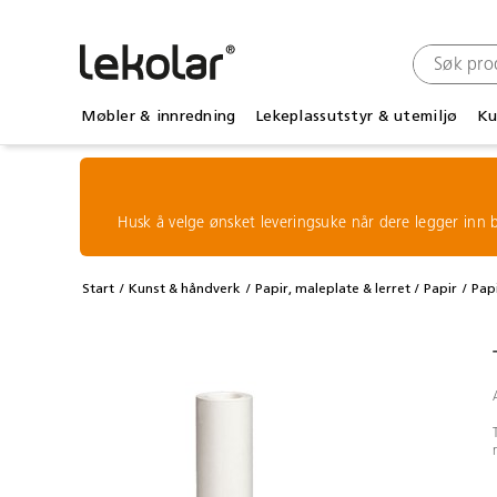
Møbler & innredning
Lekeplassutstyr & utemiljø
Ku
Husk å velge ønsket leveringsuke når dere legger inn b
Start
Kunst & håndverk
Papir, maleplate & lerret
Papir
Papi