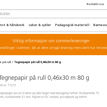
Kontakt oss
nst & håndverk
Leker & sykler
Pedagogisk materiell
Barnevo
Viktig informasjon om sommerleveringer
estillinger i sommer, slik at dere unngår levering mens dere har feries
r på rull
Tegnepapir på rull 0,46x30 m 80 g
Tegnepapir på rull 0,46x30 m 80 g
Art.nr: 77215
Tegnepapir på rull til tørre og våte farger med behagelig hvithet. Rulldiameter 75
mm, hulldiameter 51 mm. Papiret er FSC-merket, pH-nøytralt og trefritt.