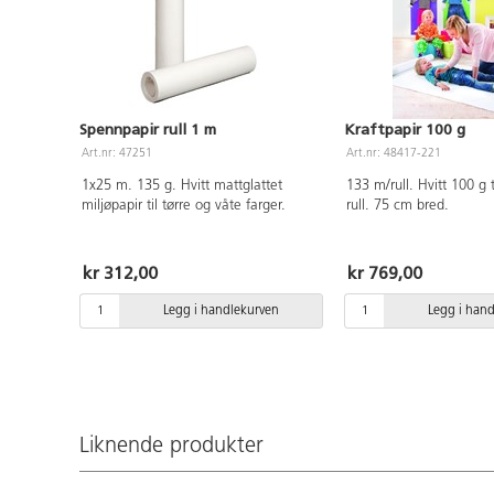
Spennpapir rull 1 m
Kraftpapir 100 g
Art.nr: 47251
Art.nr: 48417-221
1x25 m. 135 g. Hvitt mattglattet
133 m/rull. Hvitt 100 g
miljøpapir til tørre og våte farger.
rull. 75 cm bred.
kr 312,00
kr 769,00
Legg i handlekurven
Legg i han
Liknende produkter