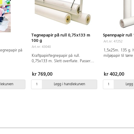
Tegnepapir på rull 0,75x133 m
Spennpapir rull 
100 g
Art.nr: 47252
Art.nr: 43040
 tegnepapir på
1,5x25m. 135 g. H
Kraftpapir/tegnepapir på rull.
miljøpapir til tørr
0,75x133 m. Slett overflate. Passer
for tørre teknikker og maling som
plakatmaling og Readymix.
kr 769,00
kr 402,00
Rulldiameter 150 mm. Hulldiameter
51 mm. pH-nøytral. FSC-merket.
dlekurven
Legg i handlekurven
Legg 
Papiret er pH-nøytralt og trefritt.