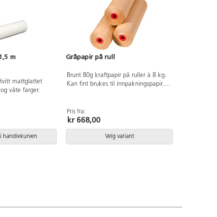
1,5 m
Gråpapir på rull
Brunt 80g kraftpapir på ruller à 8 kg.
vitt mattglattet
Kan fint brukes til innpakningspapir.
e og våte farger.
Godkjent som husholdningspapir.
Pris fra:
kr 668,00
i handlekurven
Velg variant