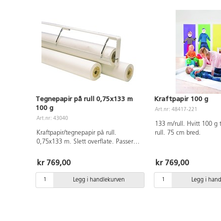
Tegnepapir på rull 0,75x133 m
Kraftpapir 100 g
100 g
Art.nr: 48417-221
Art.nr: 43040
133 m/rull. Hvitt 100 g
Kraftpapir/tegnepapir på rull.
rull. 75 cm bred.
0,75x133 m. Slett overflate. Passer
for tørre teknikker og maling som
plakatmaling og Readymix.
kr 769,00
kr 769,00
Rulldiameter 150 mm. Hulldiameter
51 mm. pH-nøytral. FSC-merket.
Legg i handlekurven
Legg i han
Papiret er pH-nøytralt og trefritt.