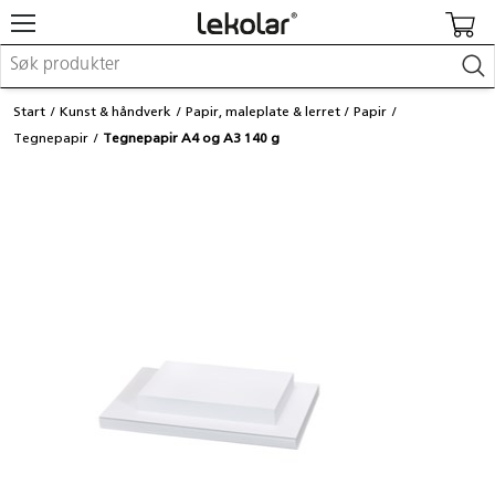
Møbler & innredning
Start
Kunst & håndverk
Papir, maleplate & lerret
Papir
Lekeplassutstyr & utemiljø
Tegnepapir
Tegnepapir A4 og A3 140 g
Kunst & håndverk
Leker & sykler
Pedagogisk materiell
Barnevogner & småbarnsutstyr
Skole- & kontormateriell
Logge inn / registrere meg
Kontakt oss
Kampanjer/kataloger