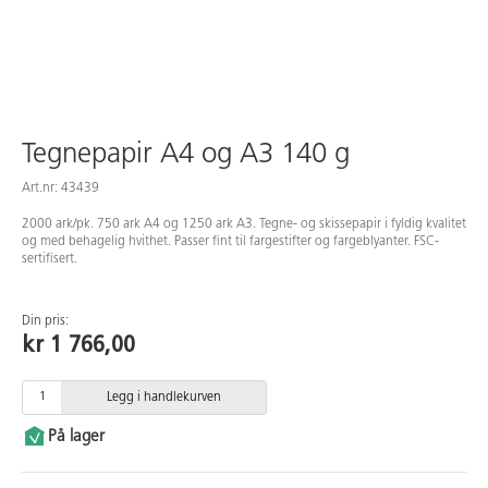
Tegnepapir A4 og A3 140 g
Art.nr: 43439
2000 ark/pk. 750 ark A4 og 1250 ark A3. Tegne- og skissepapir i fyldig kvalitet
og med behagelig hvithet. Passer fint til fargestifter og fargeblyanter. FSC-
sertifisert.
Din pris:
kr 1 766,00
Legg i handlekurven
På lager