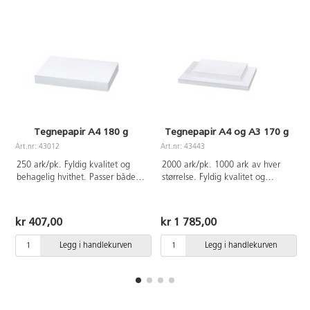
Tegnepapir A4 180 g
Tegnepapir A4 og A3 170 g
Art.nr: 43012
Art.nr: 43443
A
250 ark/pk. Fyldig kvalitet og
2000 ark/pk. 1000 ark av hver
behagelig hvithet. Passer både
størrelse. Fyldig kvalitet og
som tegne- og skissepapir til de
behagelig hvithet. Passer både
fleste tørre teknikker som
som tegne- og skissepapir til de
fargestifter, fargeblyanter og
fleste tørre teknikker som
kr 407,00
kr 1 785,00
tusjer og tykkere maling som
fargestifter, fargeblyanter og
plakatmaling og akrylmaling.
tusjer og tykkere maling som
Legg i handlekurven
Legg i handlekurven
FSC-sertifisert.
plakatmaling og akrylmaling.
FSC-sertifisert.