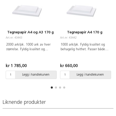
Tegnepapir A4 og A3 170 g
Tegnepapir A4 170 g
Art.nr: 43443
Art.nr: 43442
A
2000 ark/pk. 1000 ark av hver
1000 ark/pk. Fyldig kvalitet og
størrelse. Fyldig kvalitet og
behagelig hvithet. Passer både
behagelig hvithet. Passer både
som tegne- og skissepapir til de
som tegne- og skissepapir til de
fleste tørre teknikker som
fleste tørre teknikker som
fargestifter, fargeblyanter og
kr 1 785,00
kr 660,00
fargestifter, fargeblyanter og
tusjer og tykkere maling som
tusjer og tykkere maling som
plakatmaling og akrylmaling.
Legg i handlekurven
Legg i handlekurven
plakatmaling og akrylmaling.
FSC-sertifisert.
FSC-sertifisert.
Liknende produkter