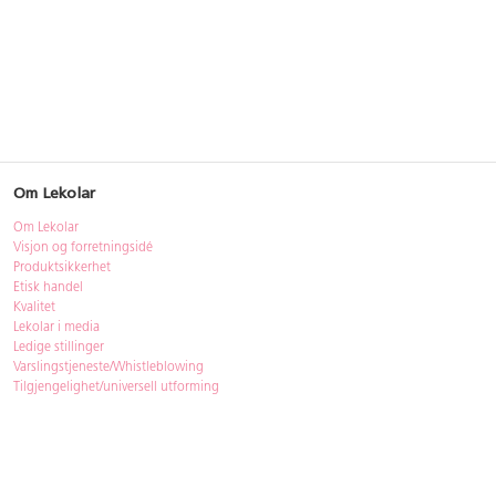
Om Lekolar
Om Lekolar
Visjon og forretningsidé
Produktsikkerhet
Etisk handel
Kvalitet
Lekolar i media
Ledige stillinger
Varslingstjeneste/Whistleblowing
Tilgjengelighet/universell utforming
Bærekraft
Bærekraft
ISO-sertifisering