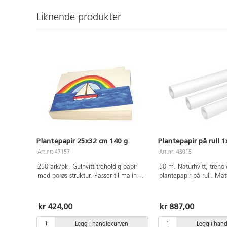
Liknende produkter
Plantepapir 25x32 cm 140 g
Plantepapir på rull 
Art.nr: 47157
Art.nr: 43015
250 ark/pk. Gulhvitt treholdig papir
50 m. Naturhvitt, trehol
med porøs struktur. Passer til maling
plantepapir på rull. Mat
med både våte og tørre farger, samt
struktur som passer fint 
fargestifter. God kvalitet.
tegninger med kullstifter
og fargeblyanter, samt v
kr 424,00
kr 887,00
teknikker. Papiret beho
slett overflate ved fukt
Legg i handlekurven
Legg i han