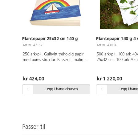
Plantepapir 25x32 cm 140 g
Plantepapir 140 g 4 
Art.nr: 47157
Art.nr: 43094
250 ark/pk. Gulhvitt treholdig papir
500 ark/pk. 100 ark 40
med porøs struktur. Passer til maling
25x32 cm, 100 ark A5 
med både våte og tørre farger, samt
fargestifter. God kvalitet.
kr 424,00
kr 1 220,00
Legg i handlekurven
Legg i han
Passer til