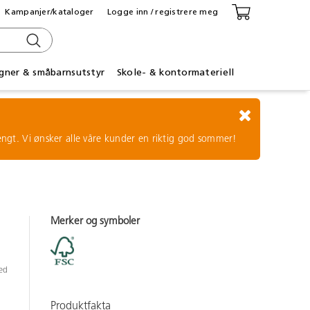
Kampanjer/kataloger
Logge inn / registrere meg
gner & småbarnsutstyr
Skole- & kontormateriell
tengt. Vi ønsker alle våre kunder en riktig god sommer!
Merker og symboler
med
Produktfakta