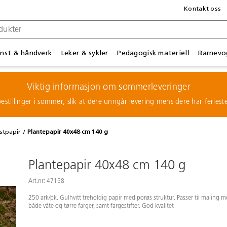
Kontakt oss
nst & håndverk
Leker & sykler
Pedagogisk materiell
Barnevo
Viktig informasjon om sommerleveringer
estillinger i sommer, slik at dere unngår levering mens dere har feries
stpapir
Plantepapir 40x48 cm 140 g
Plantepapir 40x48 cm 140 g
Art.nr: 47158
250 ark/pk. Gulhvitt treholdig papir med porøs struktur. Passer til maling 
både våte og tørre farger, samt fargestifter. God kvalitet