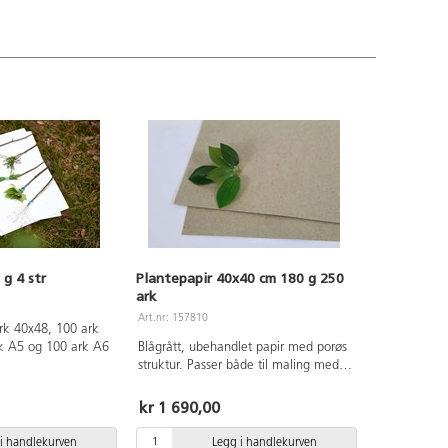
 g 4 str
Plantepapir 40x40 cm 180 g 250
ark
Art.nr: 157810
rk 40x48, 100 ark
k A5 og 100 ark A6
Blågrått, ubehandlet papir med porøs
struktur. Passer både til maling med
våte og tørre farger samt kulltegning.
Høy kvalitet. Papiret er pH-nøytralt.
kr 1 690,00
i handlekurven
Legg i handlekurven