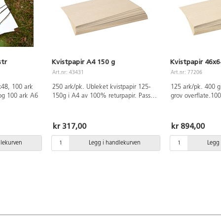
str
Kvistpapir A4 150 g
Kvistpapir 46x6
Art.nr: 43431
Art.nr: 77206
x48, 100 ark
250 ark/pk. Ubleket kvistpapir 125-
125 ark/pk. 400 g
og 100 ark A6
150g i A4 av 100% returpapir. Passer
grov overflate.10
til skisser, montering og bretting. Den
46x64 cm
matte siden fungerer fint til kull og
blyanttegning, samt for flytende tusj
kr 317,00
kr 894,00
og tykkere maling som tempera og
akryl. pH-nøytralt.
dlekurven
Legg i handlekurven
Legg 