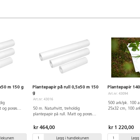
1x50 m 150 g
Plantepapir på rull 0,5x50 m 150
Plantepapir 140
g
Art.nr: 43094
Art.nr: 43016
dig
500 ark/pk. 100 a
t og porøs
50 m. Naturhvitt, treholdig
25x32 cm, 100 ar
il skisser og
plantepapir på rull. Matt og porøs
, fargestifter
struktur som passer fint til skisser og
ått-på-vått-
tegninger med kullstifter, fargestifter
kr 464,00
kr 1 220,00
lder form og
og fargeblyanter, samt vått-på-vått-
, noe som gjør
teknikker. Papiret beholder form og
dlekurven
Legg i handlekurven
Legg 