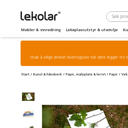
Møbler & innredning
Lekeplassutstyr & utemiljø
Ku
Husk å velge ønsket leveringsuke når dere legger inn b
Start
Kunst & håndverk
Papir, maleplate & lerret
Papir
Vek