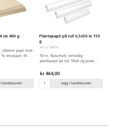
4 cm 400 g
Plantepapir på rull 0,5x50 m 150
g
Art.nr: 43016
. Ubleket papir med
0 % returpapir. Mål:
50 m. Naturhvitt, treholdig
plantepapir på rull. Matt og porøs
struktur som passer fint til skisser og
tegninger med kullstifter, fargestifter
kr 464,00
og fargeblyanter, samt vått-på-vått-
teknikker. Papiret beholder form og
i handlekurven
Legg i handlekurven
slett overflate ved fukt, noe som gjør
det egnet å bruke både ute og inne.
Rullen passer i våre staffelier 124900
og 124899. Vekt 150 g.