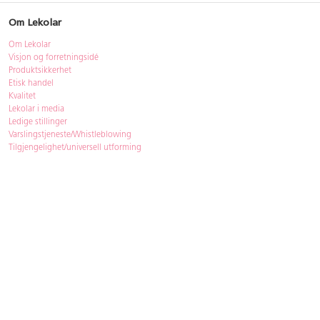
Om Lekolar
Om Lekolar
Visjon og forretningsidé
Produktsikkerhet
Etisk handel
Kvalitet
Lekolar i media
Ledige stillinger
Varslingstjeneste/Whistleblowing
Tilgjengelighet/universell utforming
Bærekraft
Bærekraft
ISO-sertifisering
Gjenbruk - Lekolar Outlet
Kjøpsvilkår & betingelser
Betingelser
GDPR og personopplysninger
Cookie Policy