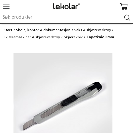
Møbler & innredning
Start
Skole, kontor & dokumentasjon
Saks & skjæreverktøy
Lekeplassutstyr & utemiljø
Skjæremaskiner & skjæreverktøy
Skjærekniv
Tapetkniv 9 mm
Kunst & håndverk
Leker & sykler
Pedagogisk materiell
Barnevogner & småbarnsutstyr
Skole- & kontormateriell
Logge inn / registrere meg
Kontakt oss
Kampanjer/kataloger