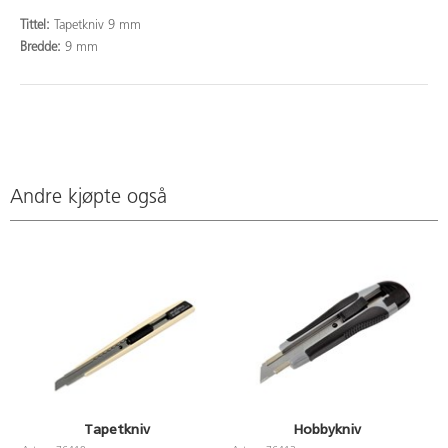
Tittel:
Tapetkniv 9 mm
Bredde:
9 mm
Andre kjøpte også
Tapetkniv
Hobbykniv