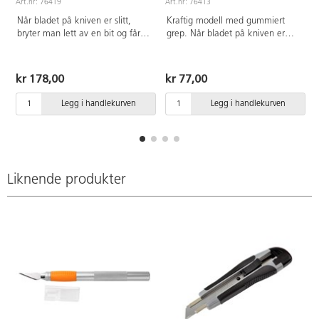
Art.nr: 76419
Art.nr: 76413
A
Når bladet på kniven er slitt,
Kraftig modell med gummiert
bryter man lett av en bit og får
grep. Når bladet på kniven er
en ny skarp kniv. To ekstra blad
slitt, bryter man lett av en bit og
følger med.
får en ny skarp kniv. 2 knivblad
følger med. Knivbladets bredde:
kr 178,00
kr 77,00
1,8 cm
Legg i handlekurven
Legg i handlekurven
Liknende produkter