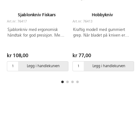
Sjablonkniv Fiskars
Hobbykniv
Art.nr: 76417
Art.nr: 76413
A
Sjablonkniv med ergonomisk
Kraftig modell med gummiert
håndtak for god presisjon. Med
grep. Når bladet på kniven er
mulighet for bytte av knivblad,
slitt, bryter man lett av en bit og
ekstra knivblad art nr 85669.
får en ny skarp kniv. 2 knivblad
Håndtak av aluminium og TPR-
følger med. Knivbladets bredde:
kr 108,00
kr 77,00
gummi, selve bladet er av
1,8 cm
karbonstål.
Legg i handlekurven
Legg i handlekurven