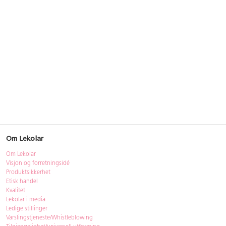
Om Lekolar
Om Lekolar
Visjon og forretningsidé
Produktsikkerhet
Etisk handel
Kvalitet
Lekolar i media
Ledige stillinger
Varslingstjeneste/Whistleblowing