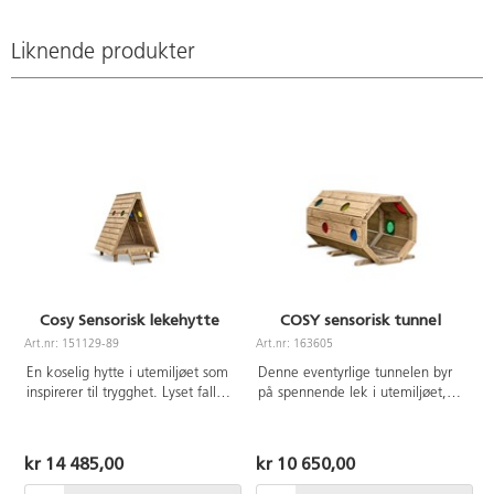
fleksibel, rask og effektiv
og skaper fantastiske
oppsetting utendørs
sanseopplevelser som stimulerer
det visuelle sansesystemet. Laget
Liknende produkter
av FSC-sertifisert furu,
overflatebehandlet med
oljebasert lakk. For forankring i
bakken trengs 4 stk av 151134,
eller 151133 for
overflatemontering. Leveres
umontert.
Cosy Sensorisk lekehytte
COSY sensorisk tunnel
Art.nr: 151129-89
Art.nr: 163605
A
En koselig hytte i utemiljøet som
Denne eventyrlige tunnelen byr
inspirerer til trygghet. Lyset faller
på spennende lek i utemiljøet,
fint inn mellom de transparente,
som for eksempel gjemsel, titt-
fargede vinduene og skaper
tei-lek og fantasifull rollelek.
sanseopplevelser som stimulerer
Tunnelen oppmuntrer til
kr 14 485,00
kr 10 650,00
den visuelle sansen. Lekehuset er
bevegelse og utvikling av
åpen for ulike typer lek og er
balanse, koordinasjon og