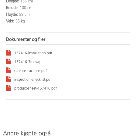
Lengde:
155 cm
Bredde:
100 cm
Høyde:
99 cm
Vekt:
55 kg
Dokumenter og filer
157416-installation.pdf
157416-3d.dwg
care-instructions.pdf
inspection-checklist.pdf
product-sheet-157416.pdf
Andre kjøpte også