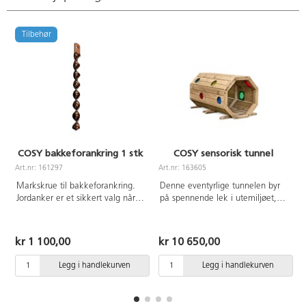
Tilbehør
COSY bakkeforankring 1 stk
COSY sensorisk tunnel
Art.nr: 161297
Art.nr: 163605
A
Markskrue til bakkeforankring.
Denne eventyrlige tunnelen byr
Jordanker er et sikkert valg når
på spennende lek i utemiljøet,
du skal feste møbler eller mindre
som for eksempel gjemsel, titt-
lekekonstruksjoner i jorden. Den
tei-lek og fantasifull rollelek.
spiralformede konstruksjonen
Tunnelen oppmuntrer til
kr 1 100,00
kr 10 650,00
gjør det enkelt å montere
bevegelse og utvikling av
ankeret ved å skru det direkte
balanse, koordinasjon og
Legg i handlekurven
Legg i handlekurven
ned i bakken, noe som gir
grovmotorikk. Det fargede
optimal stabilitet uten behov for
pleksiglasset i tunnelens runde
betong eller graving. Perfekt for
vinduer slipper inn lys og farger,