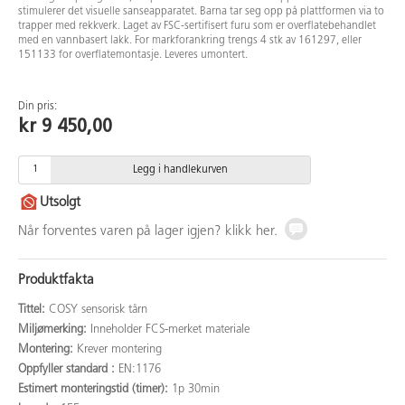
stimulerer det visuelle sanseapparatet. Barna tar seg opp på plattformen via to
trapper med rekkverk. Laget av FSC-sertifisert furu som er overflatebehandlet
med en vannbasert lakk. For markforankring trengs 4 stk av 161297, eller
151133 for overflatemontasje. Leveres umontert.
Din pris:
kr 9 450,00
Legg i handlekurven
Utsolgt
Når forventes varen på lager igjen? klikk her.
Produktfakta
Tittel:
COSY sensorisk tårn
Miljømerking:
Inneholder FCS-merket materiale
Montering:
Krever montering
Oppfyller standard :
EN:1176
Estimert monteringstid (timer):
1p 30min