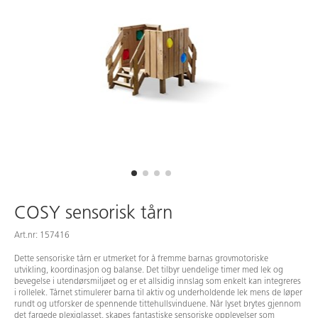
COSY sensorisk tårn
Art.nr: 157416
Dette sensoriske tårn er utmerket for å fremme barnas grovmotoriske
utvikling, koordinasjon og balanse. Det tilbyr uendelige timer med lek og
bevegelse i utendørsmiljøet og er et allsidig innslag som enkelt kan integreres
i rollelek. Tårnet stimulerer barna til aktiv og underholdende lek mens de løper
rundt og utforsker de spennende tittehullsvinduene. Når lyset brytes gjennom
det fargede plexiglasset, skapes fantastiske sensoriske opplevelser som