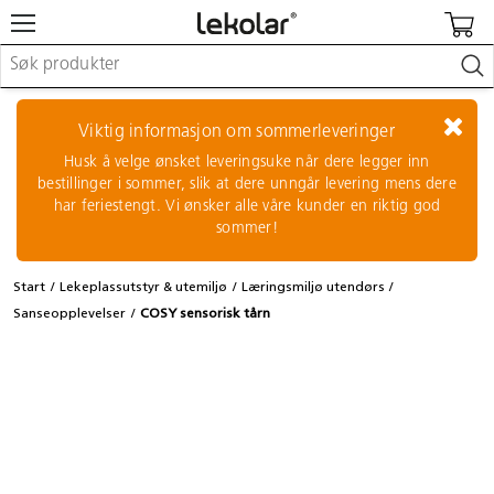
Møbler & innredning
Lekeplassutstyr & utemiljø
Viktig informasjon om sommerleveringer
Kunst & håndverk
Husk å velge ønsket leveringsuke når dere legger inn
Leker & sykler
bestillinger i sommer, slik at dere unngår levering mens dere
Pedagogisk materiell
har feriestengt. Vi ønsker alle våre kunder en riktig god
Barnevogner & småbarnsutstyr
sommer!
Skole- & kontormateriell
Start
Lekeplassutstyr & utemiljø
Læringsmiljø utendørs
Logge inn / registrere meg
Sanseopplevelser
COSY sensorisk tårn
Kontakt oss
Kampanjer/kataloger