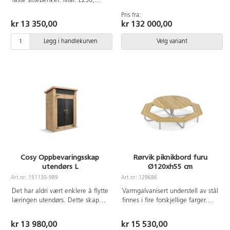
faste sittebenker. Mål: L230,
multicolor, øvrige farger i HPL.
Sittehøyde 44 cm. Bordplatens
Ved montering/installasjon skal
Pris fra:
bredde 70,8 cm. Varmforsinket
alltid manualen som medfølger
kr 13 350,00
kr 132 000,00
understell. Bordplate og benker i
produktet ved levering benyttes.
oljet furu. Vi anbefaler
Den nyeste versjonen er
Legg i handlekurven
Velg variant
behandling med vannbasert
tilgjengelig på forespørsel.
treolje for bruk ute. Gjenta
Inkluderer markforankring K1.
behandlingen ved behov.
Passende forankring finnes på
varenummer 148632 og 148633
Cosy Oppbevaringsskap
Rørvik piknikbord furu
utendørs L
Ø120xh55 cm
Art.nr: 151130-989
Art.nr: 129686
Det har aldri vært enklere å flytte
Varmgalvanisert understell av stål
læringen utendørs. Dette skapet
finnes i fire forskjellige farger.
forenkler oppbevaringen i
Bordplate og sitteplate i oljet
utemiljøet for både barn og
furu. Sittehøyde 32 cm. Vi
kr 13 980,00
kr 15 530,00
pedagoger. Skapet kan fylles
anbefaler behandling med