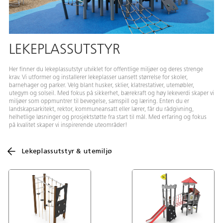
LEKEPLASSUTSTYR
Her finner du lekeplassutstyr utviklet for offentlige miljøer og deres strenge
krav. Vi utformer og installerer lekeplasser uansett størrelse for skoler,
barnehager og parker. Velg blant husker, sklier, klatrestativer, utemøbler,
utegym og solseil. Med fokus på sikkerhet, bærekraft og høy lekeverdi skaper vi
miljøer som oppmuntrer til bevegelse, samspill og læring. Enten du er
landskapsarkitekt, rektor, kommuneansatt eller lærer, får du rådgivning,
helhetlige løsninger og prosjektstøtte fra start til mål. Med erfaring og fokus
på kvalitet skaper vi inspirerende uteområder!
Lekeplassutstyr & utemiljø