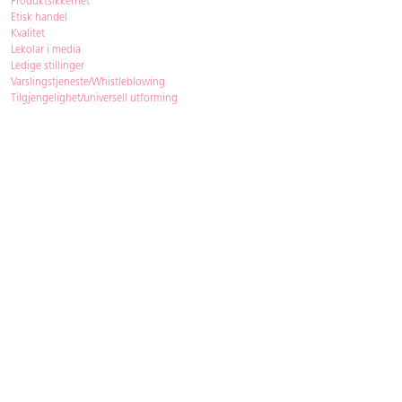
Produktsikkerhet
Etisk handel
Kvalitet
Lekolar i media
Ledige stillinger
Varslingstjeneste/Whistleblowing
Tilgjengelighet/universell utforming
Bærekraft
Bærekraft
ISO-sertifisering
Gjenbruk - Lekolar Outlet
Kjøpsvilkår & betingelser
Betingelser
GDPR og personopplysninger
Cookie Policy
Kontakt
Har du spørsmål, besvarer vi dem gjerne!
Åpningstider
: 08.00-16.00
Telefon
: 33 72 98 00