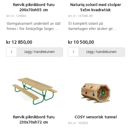
Rørvik piknikbord furu
Naturiq solseil med stolper
200x70xh55 cm
5x5m kvadratisk
Art.nr: 129684
Art.nr: 147086-89
Varmgalvanisert understell av stål
Et komplett solseil på
finnes i fire forskjellige farger.
barnehagen eller skolen gir
Bordplate og sitteplate i oljet
behagelig og svalende skygge på
furu. Sittehøyde 32 cm. Vi
varme dager og beskytter mot
kr 12 850,00
kr 10 500,00
anbefaler behandling med
sterke UV-stråler. Et solseil skaper
vannbasert treolje før de brukes
muligheter forå skape
Legg i handlekurven
Legg i handlekurven
utendørs. Gjenta behandlingen
romirommet i utemiljøet og
om nødvendig.
forutsetninger for å forlenge
oppholdet utendørs. Lettere regn
og vind slippes gjennom duken.
Duken er ikke snøbestandig, og
for å forlenge levetiden anbefaler
vi å ta den ned om vinteren.
Lerretet er laget av kraftig HDPE-
stoff som blokkerer 90 % av
skadelige UV-stråler. Inkluderer 4
stolper av FSC-sertifisert robinia,
beslag og solseil.
Rørvik piknikbord furu
COSY sensorisk tunnel
230x70xh72 cm
Art.nr: 163605