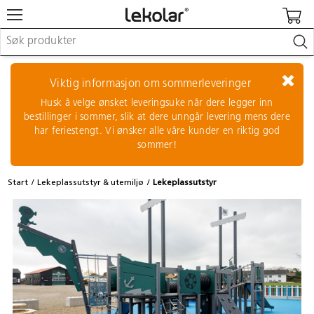
Møbler & innredning
Lekeplassutstyr & utemiljø
Viktig informasjon om sommerleveringer
Kunst & håndverk
Husk å velge ønsket leveringsuke når dere legger inn
Leker & sykler
bestillinger i sommer, slik at dere unngår levering mens dere
Pedagogisk materiell
har feriestengt. Vi ønsker alle våre kunder en riktig god
Barnevogner & småbarnsutstyr
sommer!
Skole- & kontormateriell
Start
Lekeplassutstyr & utemiljø
Lekeplassutstyr
Logge inn / registrere meg
Kontakt oss
Kampanjer/kataloger