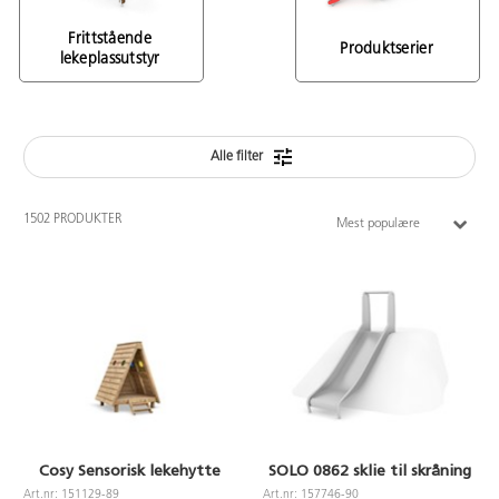
Frittstående 
Produktserier 
lekeplassutstyr 
Alle filter
1502 PRODUKTER
Mest populære
Cosy Sensorisk lekehytte
SOLO 0862 sklie til skråning
Art.nr: 151129-89
Art.nr: 157746-90