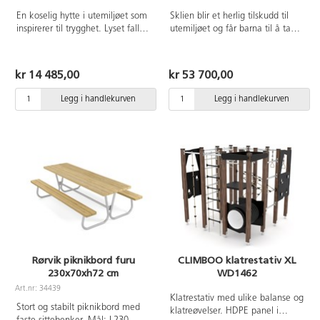
En koselig hytte i utemiljøet som
Sklien blir et herlig tilskudd til
inspirerer til trygghet. Lyset faller
utemiljøet og får barna til å ta
fint inn mellom de transparente,
seg opp bakken og skli ned igjen
fargede vinduene og skaper
gang på gang. Laget av rustfritt
sanseopplevelser som stimulerer
stål. Monteres i henhold til
kr 14 485,00
kr 53 700,00
den visuelle sansen. Lekehuset er
installasjonsmanualen. Ved
åpen for ulike typer lek og er
montering/installasjon skal alltid
Legg i handlekurven
Legg i handlekurven
også ideell som et tilfluktssted
manualen som medfølger
hvis barna ønsker å trekke seg
produktet ved levering benyttes.
tilbake en stund og sitte og
Den nyeste versjonen er
observere det som skjer rundt
tilgjengelig på forespørsel.
dem. Med den ene siden helt
Inkluderer markforankring K1.
åpen kan både barn og
pedagoger følge med på hva
som skjer utenfor. Laget av FSC-
sertifisert furu. Mål:
112x134x156 cm. Hytta må
forankres, 2 sett med varenr.
151134 kreves, selges separat.
Rørvik piknikbord furu
CLIMBOO klatrestativ XL
230x70xh72 cm
WD1462
Art.nr: 34439
Klatrestativ med ulike balanse og
Stort og stabilt piknikbord med
klatreøvelser. HDPE panel i