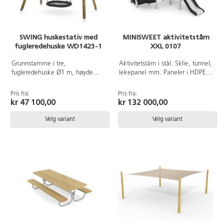
161297. Leveres umontert.
SWING huskestativ med
MINISWEET aktivitetstårn
fugleredehuske WD1423-1
XXL 0107
Grunnstamme i tre,
Aktivitetstårn i stål. Sklie, tunnel,
fugleredehuske Ø1 m, høyde
lekepanel mm. Paneler i HDPE
2,3 m. Ved montering/installasjon
(multifarget) eller HPL (rød, blå,
skal alltid manualen som
grønn og natur/brun). Ved
Pris fra:
Pris fra:
medfølger produktet ved levering
montering/installasjon skal alltid
kr 47 100,00
kr 132 000,00
benyttes. Den nyeste versjonen
manualen som medfølger
er tilgjengelig på forespørsel.
produktet ved levering benyttes.
Velg variant
Velg variant
Inkluderer markforankring K1.
Den nyeste versjonen er
tilgjengelig på forespørsel.
Inkluderer markforankring K1.