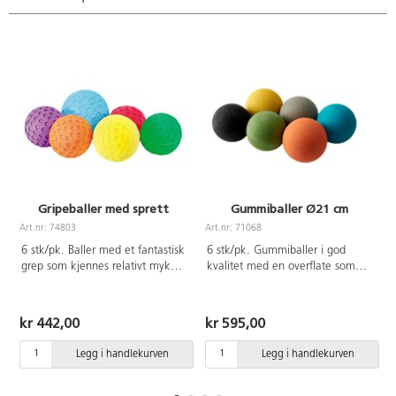
Gripeballer med sprett
Gummiballer Ø21 cm
Art.nr: 74803
Art.nr: 71068
A
6 stk/pk. Baller med et fantastisk
6 stk/pk. Gummiballer i god
grep som kjennes relativt myke.
kvalitet med en overflate som
Spretter bra. Ass farger. Ø10 cm.
gjør de enkle å gripe. Mønsteret
Av PVC uten forbudte ftalater.
sitter i 2 slitesterke lag av gummi
Fra 3 år.
og passer utmerket utendørs.
kr 442,00
kr 595,00
Laget spesielt med tanke på
skolens og barnehagens høye
Legg i handlekurven
Legg i handlekurven
krav. Butylblære. Leveres i 6
ulike farger slik at hver guppe
kan ha sin egen farge. Ø21,6