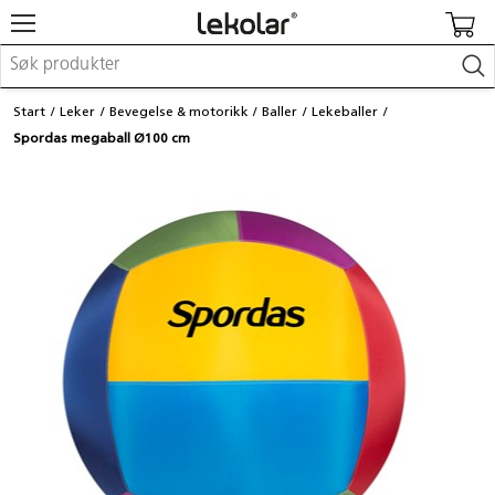
Møbler & innredning
Start
Leker
Bevegelse & motorikk
Baller
Lekeballer
Lekeplassutstyr & utemiljø
Spordas megaball Ø100 cm
Kunst & håndverk
Leker & sykler
Pedagogisk materiell
Barnevogner & småbarnsutstyr
Skole- & kontormateriell
Logge inn / registrere meg
Kontakt oss
Kampanjer/kataloger