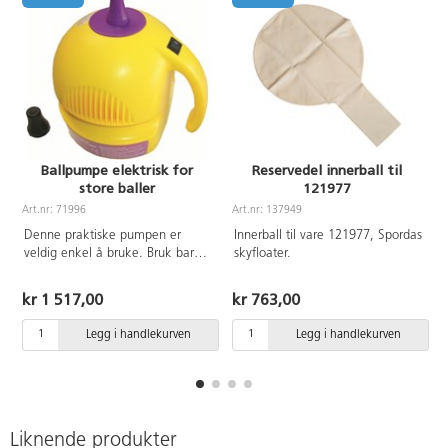
Ballpumpe elektrisk for
Reservedel innerball til
store baller
121977
A
Art.nr: 71996
Art.nr: 137949
Denne praktiske pumpen er
Innerball til vare 121977, Spordas
veldig enkel å bruke. Bruk bare
skyfloater.
den øverste spissen av
kompressoren for raskt å blåse
kr 1 517,00
kr 763,00
opp store baller som OMNIKIN,
ballonger og sveveballer 71324
Legg i handlekurven
Legg i handlekurven
(oppblåst på 1 min). Mål:
19x16x18xcm. 220-240 volt. Av
ABS-plast, polyeten og gummi.
Liknende produkter