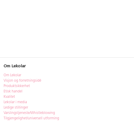
Om Lekolar
Om Lekolar
Visjon og forretningsidé
Produktsikkerhet
Etisk handel
Kvalitet
Lekolar i media
Ledige stillinger
Varslingstjeneste/Whistleblowing
Tilgjengelighet/universell utforming
Bærekraft