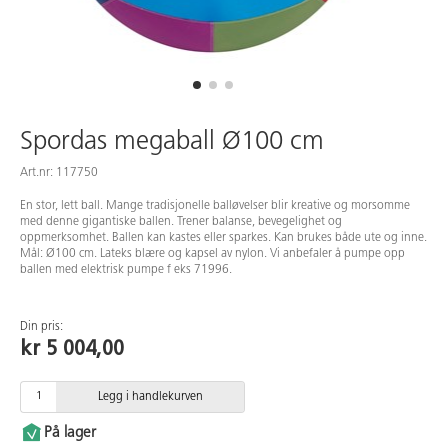
Spordas megaball Ø100 cm
Art.nr: 117750
En stor, lett ball. Mange tradisjonelle balløvelser blir kreative og morsomme
med denne gigantiske ballen. Trener balanse, bevegelighet og
oppmerksomhet. Ballen kan kastes eller sparkes. Kan brukes både ute og inne.
Mål: Ø100 cm. Lateks blære og kapsel av nylon. Vi anbefaler å pumpe opp
ballen med elektrisk pumpe f eks 71996.
Din pris:
kr 5 004,00
Legg i handlekurven
På lager