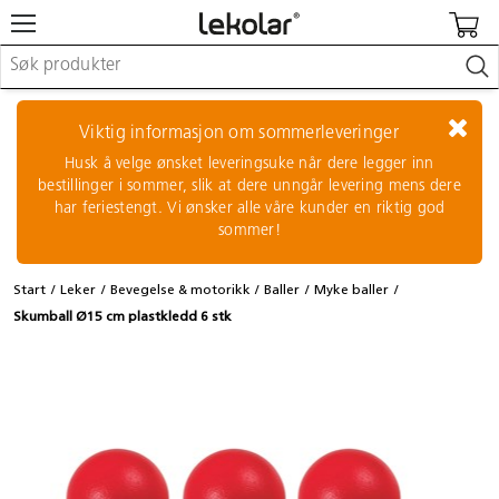
Møbler & innredning
Lekeplassutstyr & utemiljø
Viktig informasjon om sommerleveringer
Kunst & håndverk
Husk å velge ønsket leveringsuke når dere legger inn
Leker & sykler
bestillinger i sommer, slik at dere unngår levering mens dere
Pedagogisk materiell
har feriestengt. Vi ønsker alle våre kunder en riktig god
Barnevogner & småbarnsutstyr
sommer!
Skole- & kontormateriell
Start
Leker
Bevegelse & motorikk
Baller
Myke baller
Logge inn / registrere meg
Skumball Ø15 cm plastkledd 6 stk
Kontakt oss
Kampanjer/kataloger