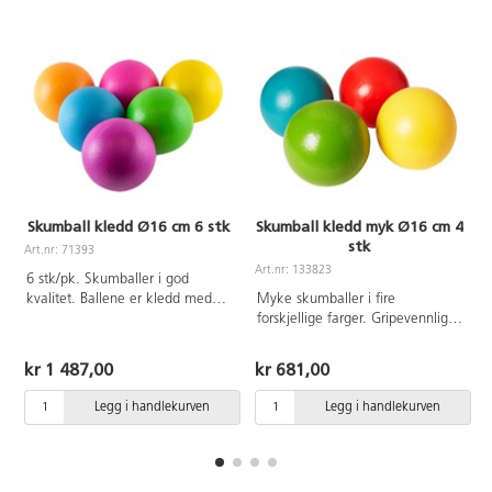
Skumball kledd Ø16 cm 6 stk
Skumball kledd myk Ø16 cm 4
stk
Art.nr: 71393
Art.nr: 133823
A
6 stk/pk. Skumballer i god
kvalitet. Ballene er kledd med
Myke skumballer i fire
polyuretan og har medium sprett.
forskjellige farger. Gripevennlige.
Mål: Ø16 cm. Vekt 125 g. Fra 3
Kledd med et gummilignende
år.
materiale av polyuretan som
kr 1 487,00
kr 681,00
forhindrer at ballen blir skitten.
Lav sprett. Vekt 73 g. Fra 3 år.
Legg i handlekurven
Legg i handlekurven