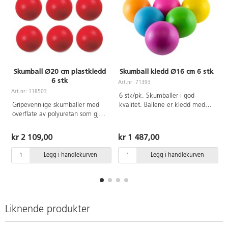
Skumball Ø20 cm plastkledd
Skumball kledd Ø16 cm 6 stk
6 stk
Art.nr: 71393
A
Art.nr: 118503
6 stk/pk. Skumballer i god
Gripevennlige skumballer med
kvalitet. Ballene er kledd med
overflate av polyuretan som gjør
polyuretan og har medium sprett.
ballen enkel å holde ren. Vekt
Mål: Ø16 cm. Vekt 125 g. Fra 3
290 g. Fra 3 år.
år.
kr 2 109,00
kr 1 487,00
Legg i handlekurven
Legg i handlekurven
Liknende produkter