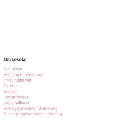
Om Lekolar
Om Lekolar
Visjon og forretningsidé
Produktsikkerhet
Etisk handel
Kvalitet
Lekolar i media
Ledige stillinger
Varslingstjeneste/Whistleblowing
Tilgjengelighet/universell utforming
Bærekraft
Bærekraft