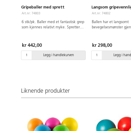
Gripeballer med sprett
Langsom gripevennlig
Art.nr: 74803
Art.nr: 74802
6 stk/pk. Baller med et fantastisk grep
Ballen har et langsomt
som kjennes relativt myke. Spretter
bevegelsesmønster gjen
bra. Ass farger. Ø10 cm. Av PVC uten
Barna får da visuelt mer 
forbudte ftalater. Fra 3 år.
å se ballen og klare å 
Størrelsen kan utvides 
kr 442,00
kr 298,00
Ø25 cm. Av PVC uten f
ftalater. Fra 3 år. Fargen
Legg i handlekurven
Legg i han
Liknende produkter