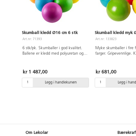
Skumball kledd Ø16 cm 6 stk
Skumball kledd myk 
Art.nr: 71393
Art.nr: 133823
6 stk/pk. Skumballer i god kvalitet.
Myke skumballer i fire f
Ballene er kledd med polyuretan og
farger. Gripevennlige. 
har medium sprett. Mål: Ø16 cm.
gummilignende materia
Vekt 125 g. Fra 3 år.
polyuretan som forhindr
blir skitten. Lav sprett.
kr 1 487,00
kr 681,00
3 år.
Legg i handlekurven
Legg i han
Om Lekolar
Bærekraf