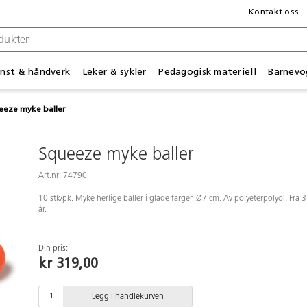
Kontakt oss
nst & håndverk
Leker & sykler
Pedagogisk materiell
Barnevo
eeze myke baller
Squeeze myke baller
Art.nr: 74790
10 stk/pk. Myke herlige baller i glade farger. Ø7 cm. Av polyeterpolyol. Fra 3
år.
Din pris:
kr 319,00
Legg i handlekurven