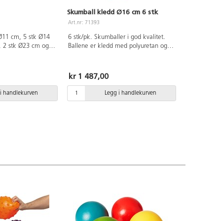
Skumball kledd Ø16 cm 6 stk
Art.nr: 71393
 Ø11 cm, 5 stk Ø14
6 stk/pk. Skumballer i god kvalitet.
, 2 stk Ø23 cm og 5
Ballene er kledd med polyuretan og
r Ø21 cm. Utseende
har medium sprett. Mål: Ø16 cm.
ike fra bildet. Av
Vekt 125 g. Fra 3 år.
For midre luft, følg
kr 1 487,00
bruk alltid
umping. Pumpes med
i handlekurven
Legg i handlekurven
 f eks art nr