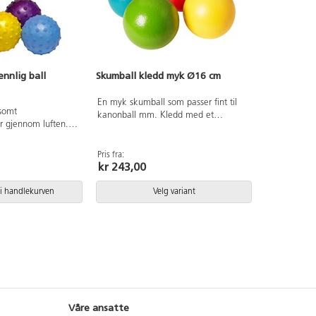
nnlig ball
Skumball kledd myk Ø16 cm
En myk skumball som passer fint til
gsomt
kanonball mm. Kledd med et
r gjennom luften.
gummilignende materiale av
t mer tid på seg til
polyuretan som forhindrer at ballen
re å fange den.
blir skitten. Lav sprett. Vekt 73 gr. Fra
Pris fra:
vides mellom Ø18 -
kr 243,00
3 år.
ten forbudte
 Fargen varierer.
i handlekurven
Velg variant
Våre ansatte