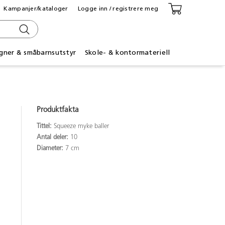
Kampanjer/kataloger
Logge inn / registrere meg
gner & småbarnsutstyr
Skole- & kontormateriell
Produktfakta
Tittel:
Squeeze myke baller
Antal deler:
10
Diameter:
7 cm