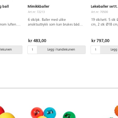
 ball
Mimikkballer
Lekeballer sett.
Art.nr: 72213
Art.nr: 70500
6 stk/pk. Baller med ulike
19 stk/sett. 5 stk
nom luften.
ansiktsuttrykk som kan brukes både
cm, 2 stk Ø18 cm
tid på seg til
til morsom lek eller til diskusjoner
stk plastfotballe
fange den.
rundt følelser. Ø20 cm. PVC, uten
på ballene kan avv
mellom Ø18 -
forbudte ftalater. Fra 3 år.
PVC, uten ftalater.
kr 483,00
kr 797,00
orbudte
instruksjonene og 
 varierer.
nippelolje ved p
dlekurven
Legg i handlekurven
Legg 
pumpe uten nippel,
137555.