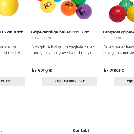
Ø16 cm 4 stk
Gripevennlige baller Ø15,2 cm
Langsom gripeve
Art.nr: 71379
Art.nr: 74802
orskjellige
6 stk/pk. Allsidige , fargeglade baller
Ballen har et lan
Kledd med et
med gripevennlig overflate. En myk
bevegelsesmønste
le av
ball som kan brukes til kast- og
Barna får da visuel
er at ballen
fangeøvelser, og for å trene opp
å se ballen og kla
 Vekt 73 g. Fra
håndstyrken. Størrelsen på ballen og
Størrelsen kan ut
kr 529,00
kr 298,00
hvor godt den spretter justeres
Ø25 cm. Av PVC u
gjennom oppblåsningen. Mål: Ø15,2
ftalater. Fra 3 år.
dlekurven
Legg i handlekurven
Legg 
cm. Av PVC, uten forbudte ftalater.
t
Kontakt