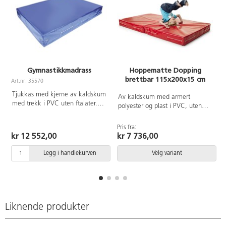
Gymnastikkmadrass
Hoppematte Dopping
brettbar 115x200x15 cm
Art.nr: 35570
Tjukkas med kjerne av kaldskum
Av kaldskum med armert
med trekk i PVC uten ftalater.
polyester og plast i PVC, uten
Madrassen har ikke antiskli. Mål:
forbudte ftalater.
200x150x25 cm.
Pris fra:
P
kr 12 552,00
kr 7 736,00
Legg i handlekurven
Velg variant
Liknende produkter