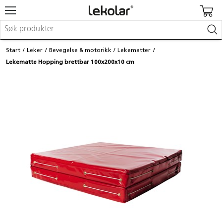
Møbler & innredning
Start
Leker
Bevegelse & motorikk
Lekematter
Lekeplassutstyr & utemiljø
Lekematte Hopping brettbar 100x200x10 cm
Kunst & håndverk
Leker & sykler
Pedagogisk materiell
Barnevogner & småbarnsutstyr
Skole- & kontormateriell
Logge inn / registrere meg
Kontakt oss
Kampanjer/kataloger