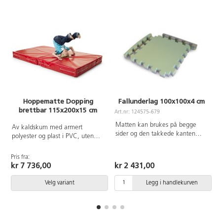
Hoppematte Dopping
Fallunderlag 100x100x4 cm
brettbar 115x200x15 cm
Art.nr: 124575-679
A
Matten kan brukes på begge
Av kaldskum med armert
sider og den takkede kanten
polyester og plast i PVC, uten
tillater sammenkobling. Til hver
l
forbudte ftalater.
matte følger det med 4
Pris fra:
kantlister. Godkjent fallunderlag i
kr 7 736,00
kr 2 431,00
henhold til europeisk standard
EN1177:2018 for innendørs bruk
Velg variant
Legg i handlekurven
til en fallhøyde på 145 cm. Mål:
100x100x4 cm.