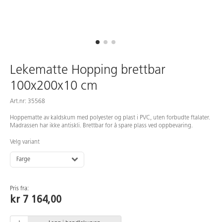
Lekematte Hopping brettbar
100x200x10 cm
Art.nr: 35568
Hoppematte av kaldskum med polyester og plast i PVC, uten forbudte ftalater.
Madrassen har ikke antiskli. Brettbar for å spare plass ved oppbevaring.
Velg variant
Farge
Pris fra:
kr 7 164,00