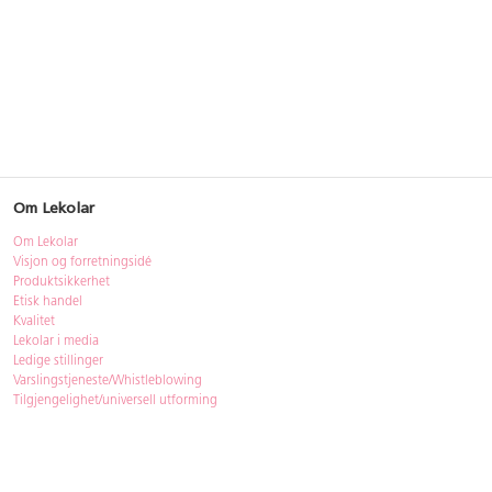
Om Lekolar
Om Lekolar
Visjon og forretningsidé
Produktsikkerhet
Etisk handel
Kvalitet
Lekolar i media
Ledige stillinger
Varslingstjeneste/Whistleblowing
Tilgjengelighet/universell utforming
Bærekraft
Bærekraft