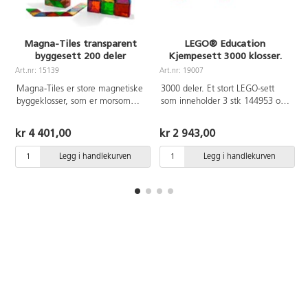
Magna-Tiles transparent
LEGO® Education
byggesett 200 deler
Kjempesett 3000 klosser.
Art.nr: 15139
Art.nr: 19007
A
Magna-Tiles er store magnetiske
3000 deler. Et stort LEGO-sett
byggeklosser, som er morsomme
som inneholder 3 stk 144953 og
å bygge med. Store og små, tre-
3 stk 122499. Her er det mange
og firkantede transparente
muligheter for å lage fantasifulle
kr 4 401,00
kr 2 943,00
fargede plater som drar seg til
kreasjoner for mange barn som
hverandre når barna bygger.
ønsker å bygge sammen.
Legg i handlekurven
Legg i handlekurven
Består av ulike trekanter og to
Materiale: ABS. PVC-fri. Fra 4 år.
ulike kvadratiske former.
Inneholder 2 stk av 100 deler
(art. 15138). Av ABS-plast. Mål
på kvadrat: 7,5x7,5 cm og 15x15
cm. Fra 3 år.