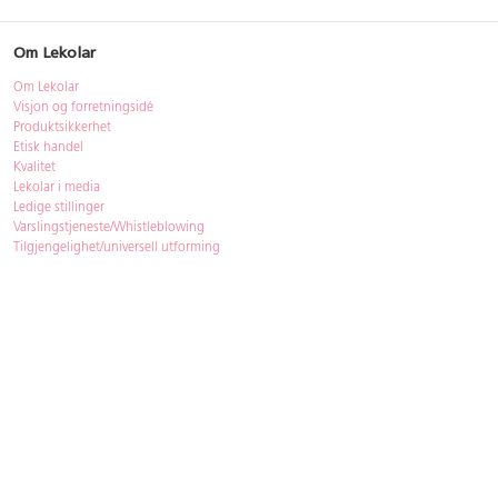
Om Lekolar
Om Lekolar
Visjon og forretningsidé
Produktsikkerhet
Etisk handel
Kvalitet
Lekolar i media
Ledige stillinger
Varslingstjeneste/Whistleblowing
Tilgjengelighet/universell utforming
Bærekraft
Bærekraft
ISO-sertifisering
Gjenbruk - Lekolar Outlet
Kjøpsvilkår & betingelser
Betingelser
GDPR og personopplysninger
Cookie Policy