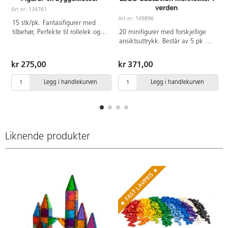
verden
Art.nr: 134761
Art.nr: 149896
A
15 stk/pk. Fantasifigurer med
tilbehør, Perfekte til rollelek og
20 minifigurer med forskjellige
for å gjøre byggeleken med
ansiktsuttrykk. Består av 5 pk av
levende. Passer sammen med
SPIKE Essentials erstatningspakke
andre byggeklosser i lignende
2. Fra 3 år.
kr 275,00
kr 371,00
fabrikat. Blandede modeller,
duplikater kan forekomme. Mål
Legg i handlekurven
Legg i handlekurven
pr figur ca 4,5 cm. Av ABS og
PVC, uten forbudte ftalater. Fra 3
år.
Liknende produkter