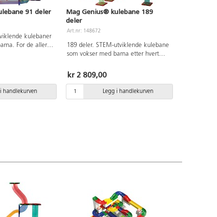
lebane 91 deler
Mag Genius® kulebane 189
deler
Art.nr: 148672
viklende kulebaner
rna. For de aller
189 deler. STEM-utviklende kulebane
t å bygge banen
som vokser med barna etter hvert
gogen, og fokuset
som de utvikler seg. For de aller
vert som barna blir
yngste er det best å bygge banen
kr 2 809,00
ggeferdighetene
sammen med pedagogen, og fokuset
bygge enklere og
er på lek. Etter hvert som barna blir
i handlekurven
Legg i handlekurven
erte baner selv. Ta
eldre, utvikles byggeferdighetene
 inn i klasserommet
deres, og de kan bygge enklere og
el av
deretter mer avanserte baner selv. Ta
vorfor ikke
gjerne med banen inn i klasserommet
gi og fysikk ved å
og la den bli en del av
 deretter måle
undervisningen, hvorfor ikke
len når den kjører
kombinere teknologi og fysikk ved å
jennomsiktige,
bygge en bane og deretter måle
r i ulike former.
hastigheten på ballen når den kjører
tilbehør som kan
ned. Inkluderer gjennomsiktige,
anen for en
fargede byggefliser i ulike former.
pplevelse. 4 kuler
Leveres med små tilbehør som kan
instruksjoner
legges til langs banen for en
av ABS. PVC-fri. Fra
morsommere lekeopplevelse. 6 kuler