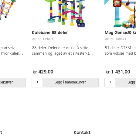
3 år.
Kulebane 88 deler
Mag Genius® ku
Art.nr: 119001
Art.nr: 148671
man selv
88 deler. Delene er enkle å sette
91 deler. STEM-ut
 hvor kulen
sammen og laget av et slitesterkt
som vokser med ba
utfordre seg
materiale som tåler å bli lekt med.
yngste er det bes
anen etter
Utvikler kreativitet og logisk tenking.
sammen med peda
øyler, svinger,
Settet inneholder 10 baller. Fra 3 år.
er på lek. Etter h
kr 429,00
kr 1 431,00
e hjul mm. Av
eldre, utvikles by
år.
deres, og de kan 
dlekurven
Legg i handlekurven
Legg 
deretter mer avans
gjerne med banen
og la den bli en d
undervisningen, h
kombinere teknolo
bygge en bane og
hastigheten på bal
ned. Inneholder g
fargede byggeplate
t
Kontakt
Leveres med små 