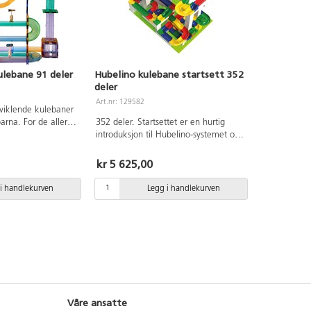
følger med.Byggeinstruksjoner
medfølger. Laget av ABS. PVC-fri. Fra
3 år.
lebane 91 deler
Hubelino kulebane startsett 352
deler
Art.nr: 129582
viklende kulebaner
rna. For de aller
352 deler. Startsettet er en hurtig
t å bygge banen
introduksjon til Hubelino-systemet og
gogen, og fokuset
inneholder alt du trenger for å
vert som barna blir
komme igang. Settet inneholder en
kr 5 625,00
ggeferdighetene
bunnplate, mange kulebanedeler,
bygge enklere og
byggeklosser og kuler. Kampatibel
i handlekurven
Legg i handlekurven
erte baner selv. Ta
med andre byggeklosser og et godt
 inn i klasserommet
supplement å ha i MakerSpace. Av
el av
ABS. Fra 3 år.
vorfor ikke
gi og fysikk ved å
 deretter måle
len når den kjører
jennomsiktige,
r i ulike former.
Våre ansatte
tilbehør som kan