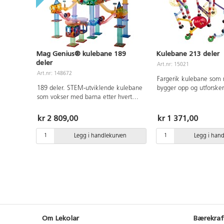
Mag Genius® kulebane 189
Kulebane 213 deler
deler
Art.nr: 15021
Art.nr: 148672
Fargerik kulebane som 
189 deler. STEM-utviklende kulebane
bygger opp og utforsker
som vokser med barna etter hvert
skal gå. Her kan barna 
som de utvikler seg. For de aller
selv ved å konstruere b
yngste er det best å bygge banen
eget ønske. Inneholder s
kr 2 809,00
kr 1 371,00
sammen med pedagogen, og fokuset
rette skinner, snurrend
er på lek. Etter hvert som barna blir
ABS, POM og PE. Fra 5 
Legg i handlekurven
Legg i han
eldre, utvikles byggeferdighetene
deres, og de kan bygge enklere og
deretter mer avanserte baner selv. Ta
gjerne med banen inn i klasserommet
og la den bli en del av
undervisningen, hvorfor ikke
kombinere teknologi og fysikk ved å
bygge en bane og deretter måle
hastigheten på ballen når den kjører
Om Lekolar
Bærekraf
ned. Inkluderer gjennomsiktige,