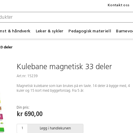
Kontakt oss
nst & håndverk
Leker & sykler
Pedagogisk materiell
Barnevo
3 deler
Kulebane magnetisk 33 deler
Art.nr: 15239
Magnetisk kulebane som kan brukes på en tavle. 14 deler å bygge med, 4
kuler og 15 kort med byggeforslag. Fra 5 år.
Din pris:
kr 690,00
Legg i handlekurven