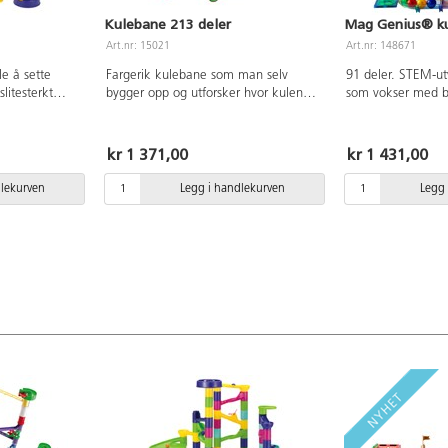
Kulebane 213 deler
Mag Genius® ku
Art.nr: 15021
Art.nr: 148671
le å sette
Fargerik kulebane som man selv
91 deler. STEM-ut
litesterkt
bygger opp og utforsker hvor kulen
som vokser med ba
i lekt med.
skal gå. Her kan barna utfordre seg
yngste er det bes
ogisk tenking.
selv ved å konstruere banen etter
sammen med peda
er. Fra 3 år.
eget ønske. Inneholder søyler, svinger,
er på lek. Etter h
kr 1 371,00
kr 1 431,00
rette skinner, snurrende hjul mm. Av
eldre, utvikles by
ABS, POM og PE. Fra 5 år.
deres, og de kan 
dlekurven
Legg i handlekurven
Legg 
deretter mer avans
gjerne med banen
og la den bli en d
undervisningen, h
kombinere teknolo
bygge en bane og
hastigheten på bal
ned. Inneholder g
fargede byggeplate
Leveres med små 
legges til langs b
morsommere lekeo
følger med. Bygge
medfølger. Laget 