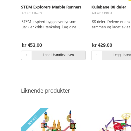
STEM Explorers Marble Runners
Kulebane 88 deler
Art.nr: 136769
Art.nr: 119001
STEM-inspirert byggeeventyr som
88 deler. Delene er enk
utvikler kritisk tenkning. Lag dine
sammen og laget av et s
egne baner og se hvordan ballen
materiale som tåler å bl
beveger seg. Settet inneholder 13
Utvikler kreativitet og l
deler som fester seg til glatte
Settet inneholder 10 ball
kr 453,00
kr 429,00
overflater og kan brukes om og om
igjen. Fra 5 år.
Legg i handlekurven
Legg i han
Liknende produkter