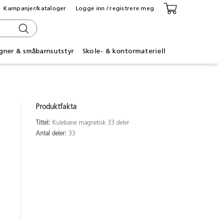
Kampanjer/kataloger
Logge inn / registrere meg
gner & småbarnsutstyr
Skole- & kontormateriell
Produktfakta
Tittel:
Kulebane magnetisk 33 deler
Antal deler:
33