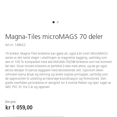
Magna-Tiles microMAGS 70 deler
Art.nr: 148622
70 brikker. Magna-Tiles-brikkene kan gjøre alt, også å bli små! MicroMAGS-
serien er det neste steget i utviklingen av magnetisk bygging, samtidig som
den er 100 % kompatibel med alle MAGNA-TILES®-brikkene som har kommet
før den. Disse mindre brikkene er perfekte å leke med alene, og de gir også
ekstra detaljer til barnas byggverk med eksisterende sett. Gjennom leken
utforsker barna årsak og virkning og andre logiske prinsipper, samtidig som
de oppmuntrer til utvikling av hånd-øye-koordinasjon og finmotorikk. Den
glatte overflaten på brikkene er designet for å motstå flekker og riper. Laget av
ABS. PVC-fri. Fra 3 år og oppover.
Din pris:
kr 1 059,00