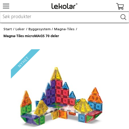
Møbler & innredning
Start
Leker
Byggesystem
Magna-Tiles
Lekeplassutstyr & utemiljø
Magna-Tiles microMAGS 70 deler
Kunst & håndverk
Leker & sykler
Pedagogisk materiell
Barnevogner & småbarnsutstyr
Skole- & kontormateriell
Logge inn / registrere meg
Kontakt oss
Kampanjer/kataloger