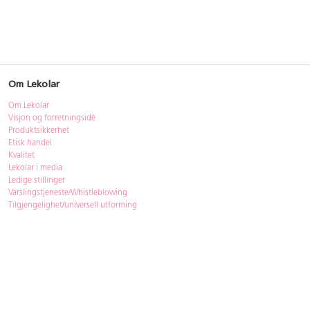
Om Lekolar
Om Lekolar
Visjon og forretningsidé
Produktsikkerhet
Etisk handel
Kvalitet
Lekolar i media
Ledige stillinger
Varslingstjeneste/Whistleblowing
Tilgjengelighet/universell utforming
Bærekraft
Bærekraft
ISO-sertifisering
Gjenbruk - Lekolar Outlet
Kjøpsvilkår & betingelser