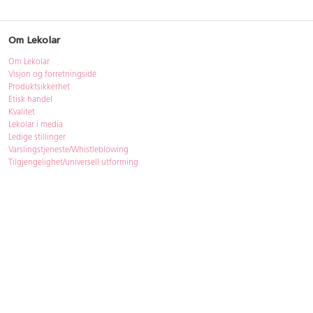
Om Lekolar
Om Lekolar
Visjon og forretningsidé
Produktsikkerhet
Etisk handel
Kvalitet
Lekolar i media
Ledige stillinger
Varslingstjeneste/Whistleblowing
Tilgjengelighet/universell utforming
Bærekraft
Bærekraft
ISO-sertifisering
Gjenbruk - Lekolar Outlet
Kjøpsvilkår & betingelser
Betingelser
GDPR og personopplysninger
Cookie Policy