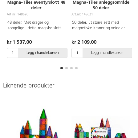
Magna-Tiles eventyrslott 48
Magna-Tiles anleggsområde
deler
50 deler
A
Art.nr: 148620
Art.nr: 148621
48 deler. Møt drager og
50 deler. Et større sett med
kongelige i dette magiske slottet
magnetiske kraner og veideler
fra Magna-Tiles. Gjennom leken
for barn som elsker å bygge.
utforsker barna årsak og virkning
Inneholder både magnetiske
kr 1 537,00
kr 2 109,00
og andre logiske prinsipper,
kraner og bygningsarbeidere.
samtidig som de utvikler hånd-
Barna får en forståelse for
Legg i handlekurven
Legg i handlekurven
øye-koordinasjon og finmotorikk.
geometriske begreper, samarbeid
Den glatte overflaten på
og problemløsning. Den glatte
brikkene er utformet for å motstå
overflaten på brikkene er
flekker og riper. Laget av ABS.
designet for å motstå flekker og
PVC-fri. Fra 3 år.
riper. Laget av ABS. PVC-fri. Fra
3 år og oppover.
Liknende produkter