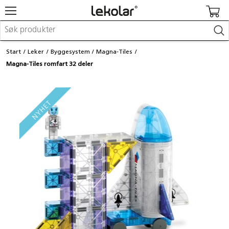
Møbler & innredning
Start
Leker
Byggesystem
Magna-Tiles
Lekeplassutstyr & utemiljø
Magna-Tiles romfart 32 deler
Kunst & håndverk
Leker & sykler
Pedagogisk materiell
Barnevogner & småbarnsutstyr
Skole- & kontormateriell
Logge inn / registrere meg
Kontakt oss
Kampanjer/kataloger