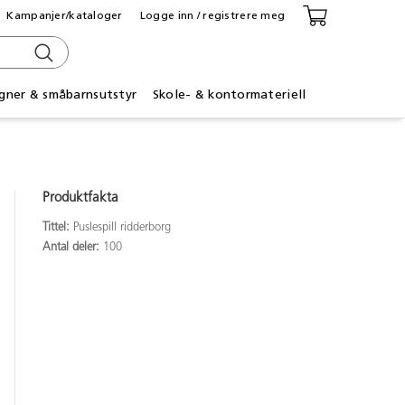
Kampanjer/kataloger
Logge inn / registrere meg
gner & småbarnsutstyr
Skole- & kontormateriell
Produktfakta
Tittel:
Puslespill ridderborg
Antal deler:
100