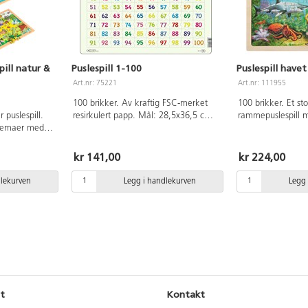
ill natur &
Puslespill 1-100
Puslespill havet
Art.nr: 75221
Art.nr: 111955
100 brikker. Av kraftig FSC-merket
100 brikker. Et sto
 puslespill.
resirkulert papp. Mål: 28,5x36,5 cm.
rammepuslespill 
atemaer med
Fra 3 år.
som lever i havet
. Motivene
FSC-sertifisert krys
arier i verden
år.
kr 141,00
kr 224,00
 riktige
dlekurven
Legg i handlekurven
Legg 
 du selv kan
miljø. Med
nen forbedres
thet og visuell
-koordinasjon.
av FSC-
ra 5 år.
t
Kontakt