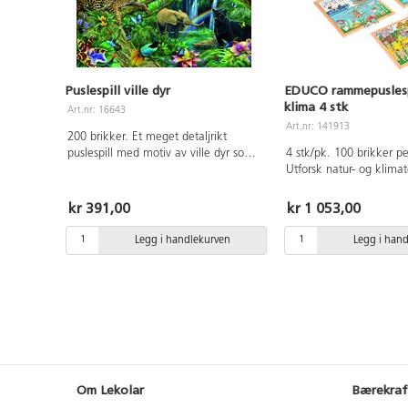
Puslespill ville dyr
EDUCO rammepuslesp
klima 4 stk
Art.nr: 16643
Art.nr: 141913
200 brikker. Et meget detaljrikt
puslespill med motiv av ville dyr som
4 stk/pk. 100 brikker per
leopard, elefant, panter og papegøyer
Utforsk natur- og klim
mm. Av kraftig papp. Mål: 49x36 cm.
disse fine puslespillene
Fra 8 år.
representerer ulike scen
kr 391,00
kr 1 053,00
og klimaet vårt. Plasser
puslespillbrikkene på de
Legg i handlekurven
Legg i han
stedene og diskuter hva
bidra med til et bedre 
puslespillet og diskusjo
vokabular, romlig beviss
persepsjon og øye-hånd
Mål: 40x45 cm. Laget 
sertifisert tre. PVC-fri. F
Om Lekolar
Bærekraf