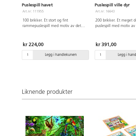
Puslespill havet
Puslespill ville dyr
Art.nr: 111955
Art.nr: 16643
100 brikker. Et stort og fint
200 brikker. Et meget de
rammepuslespill med motiv av det
puslespill med motiv av 
som lever i havet. Mål: 40x30 cm. Av
leopard, elefant, pante
FSC-sertifisert kryssfiner. PVC-fri. Fra 3
mm. Av kraftig papp. 
år.
Fra 8 år.
kr 224,00
kr 391,00
Legg i handlekurven
Legg i han
Liknende produkter