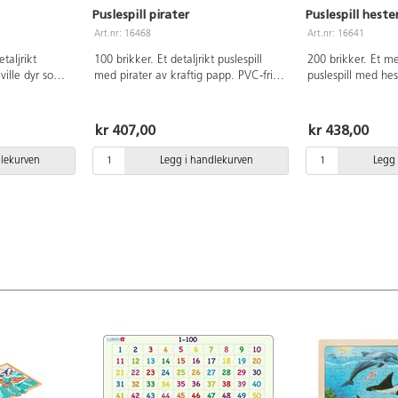
Puslespill pirater
Puslespill heste
Art.nr: 16468
Art.nr: 16641
taljrikt
100 brikker. Et detaljrikt puslespill
200 brikker. Et me
ville dyr som
med pirater av kraftig papp. PVC-fri.
puslespill med hes
r og papegøyer
Mål: 61x38 cm
papp. Mål: 61x38 
Mål: 49x36 cm.
år.
kr 407,00
kr 438,00
dlekurven
Legg i handlekurven
Legg 