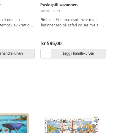
r
Puslespill savannen
Art.nr: 16629
get detaljrikt
96 biter. Et trepuslespill hvor man
temotiv av kraftig
befinner seg på safari og ser hva alle
cm. PVC-fri. Fra 6
dyrene på savannen gjør. Mål 60x40
cm. Av FSC-sertifisert tre. PVC-fri. Fra
3 år.
kr 595,00
i handlekurven
Legg i handlekurven