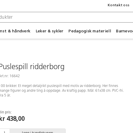
Kontakt oss
nst & håndverk
Leker & sykler
Pedagogisk materiell
Barnevo
Puslespill ridderborg
Art.nr: 16642
100 brikker. Et meget detaljrikt puslespill med motiv av ridderborg. Her finnes
mange figurer og andre ting å oppdage. Av kraftig papp. Mål: 61x38 cm. PVC-fri.
Fra 5 år.
Din pris:
kr 438,00