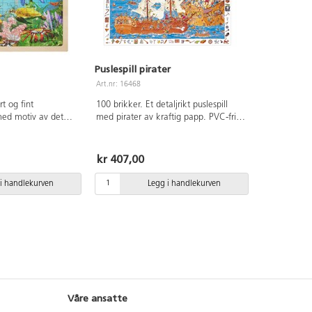
Puslespill pirater
Art.nr: 16468
rt og fint
100 brikker. Et detaljrikt puslespill
med motiv av det
med pirater av kraftig papp. PVC-fri.
. Mål: 40x30 cm. Av
Mål: 61x38 cm
sfiner. PVC-fri. Fra 3
kr 407,00
i handlekurven
Legg i handlekurven
Våre ansatte