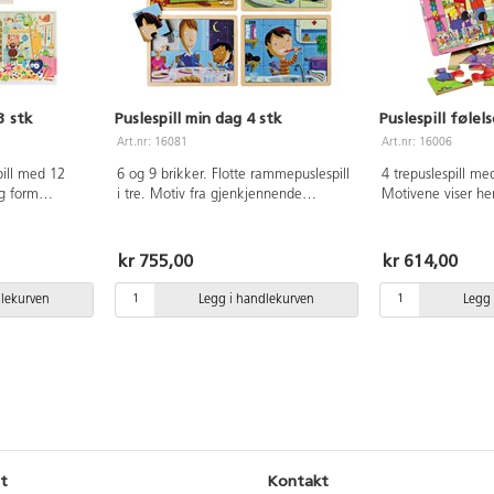
3 stk
Puslespill min dag 4 stk
Puslespill følels
Art.nr: 16081
Art.nr: 16006
ill med 12
6 og 9 brikker. Flotte rammepuslespill
4 trepuslespill med
og form
i tre. Motiv fra gjenkjennende
Motivene viser he
. Av tre.
aktiviteter i barnas hverdag. Mål:
følelser. En god an
 Fra 3 år.
23x18 cm. Hvert puslespill har
med barn om hvor
plastunderlag med motivet trykt på
i ulike situasjoner.
kr 755,00
kr 614,00
slik at man enkelt kan legge
PVC-fri. Fra 3 år.
brikkene. PVC-fri. Fra 2 år.
dlekurven
Legg i handlekurven
Legg 
t
Kontakt