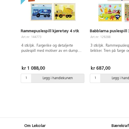
Rammepuslespill kjøretøy 4 stk
Babblarna puslespill 
Art.nr: 144773
Art.nr: 129288
4 stk/pk. Fargerike og detaljerte
3 stk/pk. Rammepuslesp
puslespill med motiver av en dumper,
brikker. Tren på farge 
tankbil, søppelbil og traktor. 6
sammen med motorikken
brikker/puslespill. Hvert puslespill har
Mål: 30x21 cm. PVC-fri.
motivet trykt på en plate, som du kan
kr 1 088,00
kr 687,00
velge å legge etter hvis det føles
vanskelig. Laget av FSC-merket tre.
Legg i handlekurven
Legg i han
PVC-fri. Fra 2 år.
Om Lekolar
Bærekraf