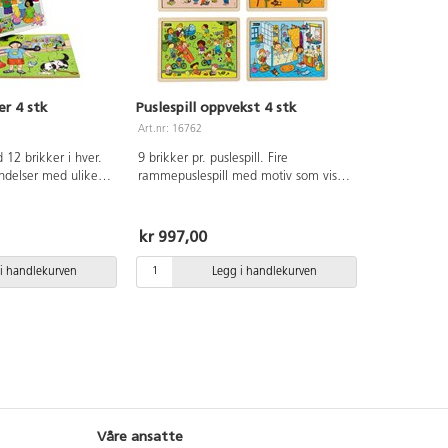
er 4 stk
Puslespill oppvekst 4 stk
Art.nr: 16762
 12 brikker i hver.
9 brikker pr. puslespill. Fire
ndelser med ulike
rammepuslespill med motiv som viser
ledning til å prate
en sunn livsstil og kan være et godt
dan andre føler seg
grunnlag for diskusjoner. Hvert
 FSC-sertifisert tre.
puslespill har et plastunderlag med
kr 997,00
motivet trykt på slik at det skal være
enklere å finne brikkens plass. Mål:
i handlekurven
Legg i handlekurven
23x18 cm. PVC-fri. Fra 2 år.
Våre ansatte