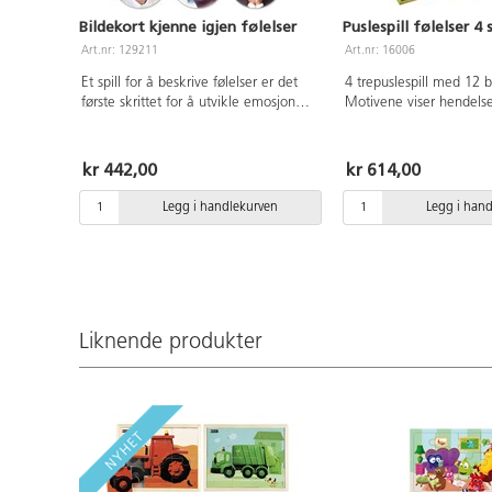
Bildekort kjenne igjen følelser
Puslespill følelser 4 
Art.nr: 129211
Art.nr: 16006
Et spill for å beskrive følelser er det
4 trepuslespill med 12 b
første skrittet for å utvikle emosjonell
Motivene viser hendels
samvittighet, få bedre selvkontroll og
følelser. En god anlednin
kontrollele sine følelser. De sensoriske
med barn om hvordan an
bildekortene hjelper til å identifisere
i ulike situasjoner. FSC-se
kr 442,00
kr 614,00
vår egne følelser, kjenne de igjen hos
PVC-fri. Fra 3 år.
andre personer og forstå egen
Legg i handlekurven
Legg i han
oppførsel.
Liknende produkter