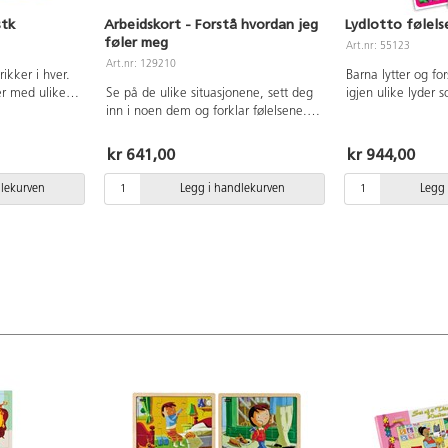
stk
Arbeidskort - Forstå hvordan jeg
Lydlotto følels
føler meg
Art.nr: 55123
Art.nr: 129210
rikker i hver.
Barna lytter og fo
er med ulike
Se på de ulike situasjonene, sett deg
igjen ulike lyder s
g til å prate
inn i noen dem og forklar følelsene.
nysing, gjesping 
dre føler seg
Disse sensoriske kortene oppmuntrer
assosiere lyden m
rtifisert tre.
til å utvikle sosiale ferdigheter som
spillebrettet. Inne
kr 641,00
kr 944,00
empati, å kjenne igjen ulike føleleser
størrelse 16x16 c
og å utvikle de emosjonelle følelsene.
guide for nedlastin
dlekurven
Legg i handlekurven
Legg 
sett for opptil 12 
min. Fra 3 år.