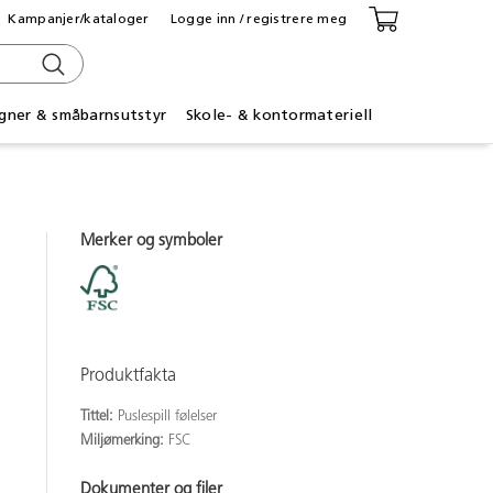
Kampanjer/kataloger
Logge inn / registrere meg
gner & småbarnsutstyr
Skole- & kontormateriell
Merker og symboler
Produktfakta
Tittel:
Puslespill følelser
Miljømerking:
FSC
Dokumenter og filer