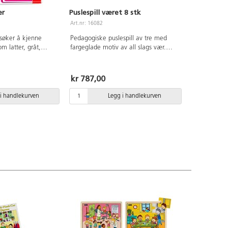
er
Puslespill været 8 stk
Art.nr: 16082
rsøker å kjenne
Pedagogiske puslespill av tre med
om latter, gråt,
fargeglade motiv av all slags vær.
mm og skal prøve å
Inneholder 8 puslespill med 9, 12, 15
ed bildet på
og 18 brikker. Av FSC-sertifisert tre.
holder 12 brett i
Mål: 20x15 cm. PVC-fri. Fra 3 år.
kr 787,00
m, 60 brikker og en
g av lyd. Et stort
i handlekurven
Legg i handlekurven
barn. Spilletid ca 26