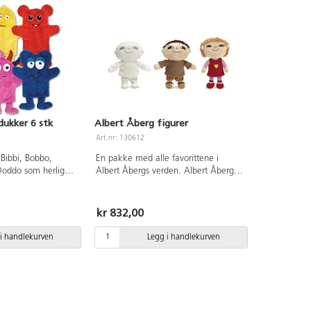
ukker 6 stk
Albert Åberg figurer
Art.nr: 130612
Bibbi, Bobbo,
En pakke med alle favorittene i
Doddo som herlige
Albert Åbergs verden. Albert Åberg er
arna er en vel
en liten, ganske vanlig, fyr som bor
trening. Ikke bare
sammen med faren i et høyhus.
l i språkutviklingen,
Albert har en liksomvenn som heter
kr 832,00
ten at man tenker
Skybert, som bare han kan se. Milla
ed Babblarna
er Albert beste venn. Mål: 16-23 cm.
i handlekurven
Legg i handlekurven
gjennom Babblarnas
sielle måte å prate
n egner seg for barn
ling. Babblarna
pråk som bygger på
n. Ved å høre på