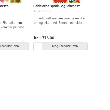
første
Babblarna språk- og lekesett
Art.nr: 123379
Et herlig sett med materiell å snakke
: Fire bøker om
om og leke med. Settet inneholder
a kommer på besøk,
følgende: Babble fingerdukker - lek
I Bobbos veske,
og la fantasien flyte! 8-10 cm. Bilen
ng?), Babblarna
Tut - hvem vil være med? Alle
kr 1 776,00
spill, Babblarna Lotto
fingerdukkene får plass! Tittei
ke for å oppbevare
puslespill med babblarne som
i handlekurven
Legg i handlekurven
 Også inkludert er
gjemmer seg bak buskene i
ledning som gir tips
Babblarnes dal, men de titter fram
an materiellet
når du snur puslebrikken. Morsomt
plakat er inkludert
tittepuslespill for de minste.
us. En perfekt start
Snakkeboken Daddiddoo Babblarna
g med språkspill
hvor vi får møte Tut og Babblarna og
lyte fritt. PVC-fri.
se inn i Babblarna hus, men hele
tiden er det noen som mangler.
Hvem? Pek, fortell og prat!
Prateboken Babbibboo Babblarna.
Hva gjør babblarne? Hvem gjemmer
seg bak sofaen? Hvem har bart?
Hvem kjører høyest i berg- og
dalbanen? Dette er en bok som