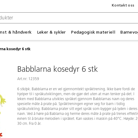
Kontakt oss
nst & håndverk
Leker & sykler
Pedagogisk materiell
Barnevo
rna kosedyr 6 stk
Babblarna kosedyr 6 stk
Art.nr: 12359
6 stk/pk. Babblarna er en vel gjennomtekt språktrening. Ikke bare fordi de
hjelper til i språkutviklingen, men de gjør det uten at man tenker på det. I
leken med Babblarna utvikles språket gjennom Babblarnas navn og deres
spesielle måte å prate på. Språktreningen egner seg for barn i tidlig
språkutvikling. Babblarna prater sitt eget språk som bygger på lyden i deres
navn. Ved å høre på Bablarna og herme deres måte å prate på trenes effekti
evnen til å bruke melodien i språket. Kan vaskes i maskin på 40°C. Høyde: 2
30 cm. Fra 0 år.