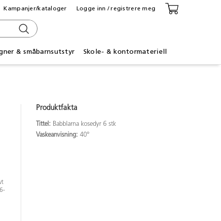
Kampanjer/kataloger
Logge inn / registrere meg
gner & småbarnsutstyr
Skole- & kontormateriell
Produktfakta
Tittel:
Babblarna kosedyr 6 stk
Vaskeanvisning:
40°
vt
6-