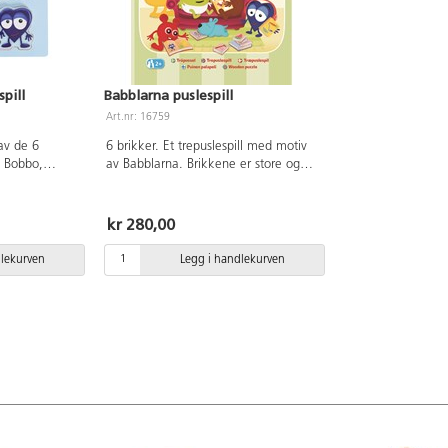
pill
Babblarna puslespill
Art.nr: 16759
av de 6
6 brikker. Et trepuslespill med motiv
, Bobbo,
av Babblarna. Brikkene er store og
 Når du løfter
enkle og sette sammen med
t deres i
hverandre. Av FSC-sertifisert tre. PVC-
6 brikker. 1-3
fri. Fra 2 år.
kr 280,00
dlekurven
Legg i handlekurven