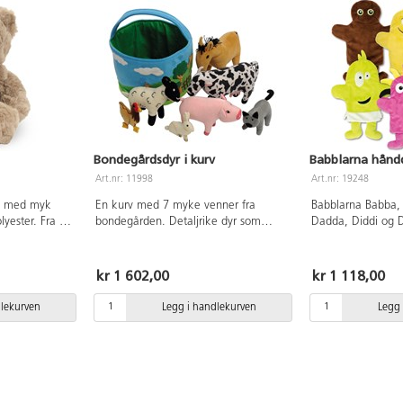
Bondegårdsdyr i kurv
Babblarna håndd
Art.nr: 11998
Art.nr: 19248
se med myk
En kurv med 7 myke venner fra
Babblarna Babba, 
lyester. Fra 0
bondegården. Detaljrike dyr som
Dadda, Diddi og 
oppmuntrer språkutviklingen. Settet
hånddukker. Babbl
med tøydukker inneholder hest, ku,
gjennomtekt språk
sau, gris, katt, kanin og høne.
fordi de hjelper ti
kr 1 602,00
kr 1 118,00
Overflatevask. Kurven er 20 cm høy
men de gjør det u
og har en diameter på 25 cm.
på det. I leken m
dlekurven
Legg i handlekurven
Legg 
Ku:25×16×9 cm, og katt: 14×7×6
utvikles språket 
cm. PVC-fri. Fra 0 år.
navn og deres spe
på. Språktreninge
i tidlig språkutvik
prater sitt eget s
lyden i deres nav