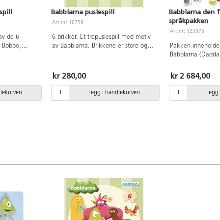
pill
Babblarna puslespill
Babblarna den 
språkpakken
Art.nr: 16759
Art.nr: 123375
av de 6
6 brikker. Et trepuslespill med motiv
, Bobbo,
av Babblarna. Brikkene er store og
Pakken inneholder
 Når du løfter
enkle og sette sammen med
Babblarna (Dadd
t deres i
hverandre. Av FSC-sertifisert tre. PVC-
I Babblarnas hus, 
6 brikker. 1-3
fri. Fra 2 år.
Hvor er Babbas ti
kr 280,00
kr 2 684,00
figurer, figurpusle
og en praktisk es
dlekurven
Legg i handlekurven
Legg 
alle produktene i.
en lett å følge vei
og ideer for hvord
brukes. En fin A3-
som en ekstra bon
for å komme i gan
der fantasien kan f