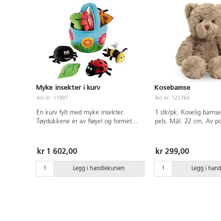
Myke insekter i kurv
Kosebamse
Art.nr: 11997
Art.nr: 122764
En kurv fylt med myke insekter.
1 stk/pk. Koselig bam
Tøydukkene er av fløyel og formet
pels. Mål: 22 cm. Av po
som edderkopp, sommerfugl,
år.
marihøne, tusenben, bie, blomst og
løv. Kurvens størrelse Ø20 cm.
kr 1 602,00
kr 299,00
Størrelse på bie 10 cm. Maskinvask
30°C. Fra 0 år.
Legg i handlekurven
Legg i han