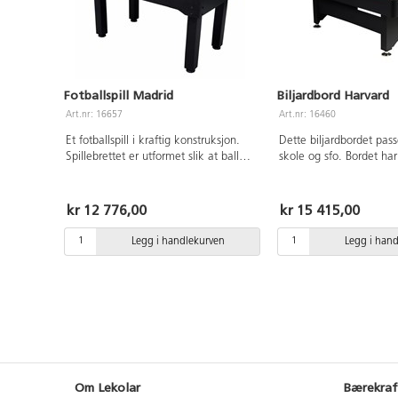
Fotballspill Madrid
Biljardbord Harvard
Art.nr: 16657
Art.nr: 16460
Et fotballspill i kraftig konstruksjon.
Dette biljardbordet pass
Spillebrettet er utformet slik at ballen
skole og sfo. Bordet har
aldri stopper. Laget i laminat med ben
ben for enkel vatring o
av metall. Benene kan tas av ved
ballretur. Yttermål: 21
behov. Ekstra sterke teleskopstenger
Spilleflate 192x96 cm. S
kr 12 776,00
kr 15 415,00
med spillere som er formet for å få
laminert MDF. Leveres
best mulig ballkontroll. 2 baller følger
2 stk køer 147 cm, 1 se
Legg i handlekurven
Legg i han
med. Leveres umontert. Mål:
mm, triangel, 2 kritt og
136x91x76 cm Vekt 70 kg.
Vekt 82 kg. Kun ben kr
montering. Bestillingsva
Om Lekolar
Bærekraf