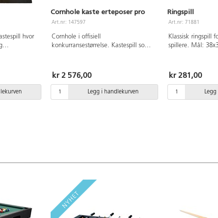
Cornhole kaste erteposer pro
Ringspill
Art.nr: 147597
Art.nr: 71881
stespill hvor
Cornhole i offisiell
Klassisk ringspill f
g
konkurransestørrelse. Kastespill som
spillere. Mål: 38x
0x100 cm. 8
inneholder et spillebrett som måler
ngsveske
120x60 cm, 8 kasteposer i to farger
en forbudte
og en oppbevaringspose. Spillebrettet
kr 2 576,00
kr 281,00
er laget av FSC-sertifisert kryssfiner
med gummibelegg og posene veier
dlekurven
Legg i handlekurven
Legg 
450 gram hver.