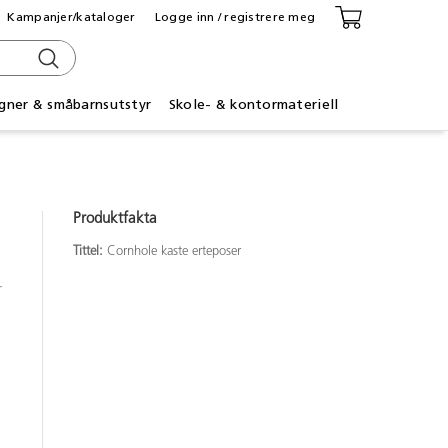
Kampanjer/kataloger
Logge inn / registrere meg
gner & småbarnsutstyr
Skole- & kontormateriell
Produktfakta
Tittel:
Cornhole kaste erteposer
r