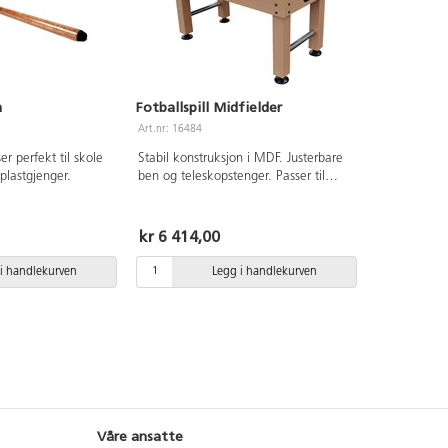
m
Fotballspill Midfielder
Art.nr: 16484
er perfekt til skole
Stabil konstruksjon i MDF. Justerbare
plastgjenger.
ben og teleskopstenger. Passer til
skole og SFO. Mål: lengde 138 cm,
bredde 65 cm, høyde 88 cm. Vekt 32
kg. Fra 7 år. Leveres umontert.
kr 6 414,00
i handlekurven
Legg i handlekurven
Våre ansatte