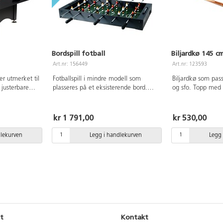
Bordspill fotball
Biljardkø 145 c
Art.nr: 156449
Art.nr: 123593
er utmerket til
Fotballspill i mindre modell som
Biljardkø som pass
 justerbare
plasseres på et eksisterende bord.
og sfo. Topp med 
g automatisk
Yttermål: 91 x 49 x 10 cm. Vekt: 6
3x118x80 cm,
kg. PVC-fritt. Laget av MDF, stål og
pilleflate av
PE. Fra 3 år.
kr 1 791,00
kr 530,00
 komplett med
tt baller Ø57
dlekurven
Legg i handlekurven
Legg 
 en børste.
ever
re.
t
Kontakt