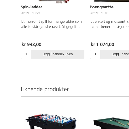
Spin-ladder
Poengmatte
Art.nr: 71259
Art.nr: 71301
Et morsomt spill for mange aldre som
Et enkelt og morsomt ka
alle forstår ganske raskt. Stigegolf
barna trener presisjon o
kan brukes både ute og inne.
konsentrasjon. Mål: 10
Sammenleggbar for enklere
erteposer og oppbevari
oppbevaring. Stamme av lakkert furu.
følger med. Av PVC, ut
kr 943,00
kr 1 074,00
Kuler av lakkert gummitre. Inneholder
ftalater. Fra 3 år.
6 kulepar, 3 av hver farge, en
Legg i handlekurven
Legg i han
oppbevaringsveske og instruksjoner.
Mål: 88,5x60x57 cm. FSC-merket tre.
PVC-fri. Fra 6 år.
Liknende produkter