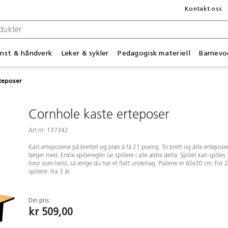
Kontakt oss
nst & håndverk
Leker & sykler
Pedagogisk materiell
Barnevo
teposer
Cornhole kaste erteposer
Art.nr: 137342
Kast erteposene på brettet og prøv å få 21 poeng. To brett og åtte ertepose
følger med. Enkle spilleregler lar spillere i alle aldre delta. Spillet kan spilles
hvor som helst, så lenge du har et flatt underlag. Platene er 60x30 cm. For 2
spillere. Fra 3 år.
Din pris:
kr 509,00