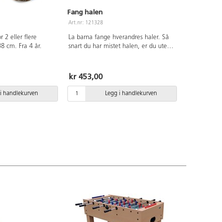
Fang halen
Art.nr: 121328
or 2 eller flere
La barna fange hverandres haler. Så
38 cm. Fra 4 år.
snart du har mistet halen, er du ute.
Den som klarer å behoøde halen
lengst vinner. Halene festes til klærne
med klyper som enkelt kan fjernes.
kr 453,00
Spillet utfordrer og stimulerer barnets
fantasi og motoriske ferdigheter. Mål:
i handlekurven
Legg i handlekurven
Lengde 30 cm. Diameter 2,5 cm. Av
filt. Fra 3 år.