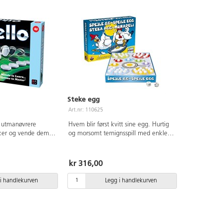
Steke egg
Art.nr: 110625
å utmanøvrere
Hvem blir først kvitt sine egg. Hurtig
kker og vende dem
og morsomt ternignsspill med enkle
 slik at man har flest
regler. 2-4 spillere. Fra 3 år.
aten ved spillets
av polyeten. For to
kr 316,00
8 cm. Fra 9 år.
i handlekurven
Legg i handlekurven