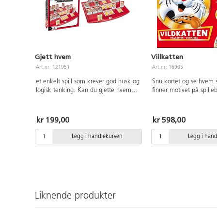
Gjett hvem
Villkatten
Art.nr: 121951
Art.nr: 16905
et enkelt spill som krever god husk og
Snu kortet og se hvem 
logisk tenking. Kan du gjette hvem
finner motivet på spille
den ystiske personen er? Av PP. For 2
fine kort. Et spill for 2-6
spillere fra 4 år.
år.
kr 199,00
kr 598,00
Legg i handlekurven
Legg i han
Liknende produkter