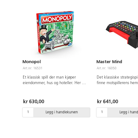
Monopol
Master Mind
Art.nr: 16531
Art.nr: 16050
Et klassisk spill der man kjøper
Det klassiske strategisp
eiendommer, hus og hoteller. Her må
finne motspillerens he
man bruke kløkt for å gjøre gode
Hver spiller skal etter t
kjøp med de andre spillerne. For 2-8
hemmelig fargekode s
spillere. Fra 8 år.
skal gjette på. Med ov
kr 630,00
kr 641,00
kombinasjoner blir hver 
unik. Utvikler logisk te
Legg i handlekurven
Legg i han
STEM-ferdigheter. PVC-f
ABS og PP. Spilletid 30 
spillere. Fra 7 år.