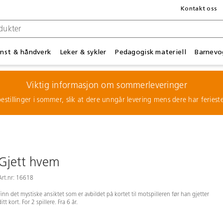
Kontakt oss
nst & håndverk
Leker & sykler
Pedagogisk materiell
Barnevo
Viktig informasjon om sommerleveringer
estillinger i sommer, slik at dere unngår levering mens dere har feries
Gjett hvem
Art.nr: 16618
Finn det mystiske ansiktet som er avbildet på kortet til motspilleren før han gjetter
ditt kort. For 2 spillere. Fra 6 år.