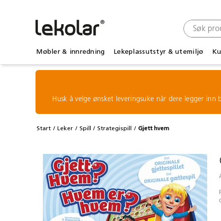
Møbler & innredning
Lekeplassutstyr & utemiljø
Ku
Husk å velge ønsket leveringsuke når dere legger inn b
Start
Leker
Spill
Strategispill
Gjett hvem