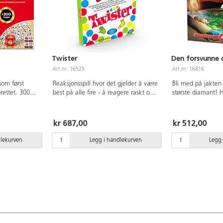
Twister
Den forsvunne 
Art.nr: 16525
Art.nr: 16816
som først
Reaksjonsspill hvor det gjelder å være
Bli med på jakten
brettet. 300
best på alle fire - å reagere raskt og
største diamant!
 spillere. Fra 5
holde balansen. Mål på matten ca
først med til mål?
173x234 cm. Av PVC. Fra 6 år.
gjennom flere tiår.
Spilletid 30-60 min
kr 687,00
kr 512,00
dlekurven
Legg i handlekurven
Legg 