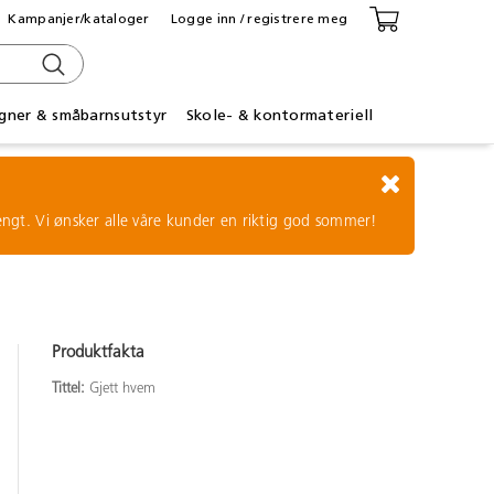
Kampanjer/kataloger
Logge inn / registrere meg
gner & småbarnsutstyr
Skole- & kontormateriell
tengt. Vi ønsker alle våre kunder en riktig god sommer!
Produktfakta
Tittel:
Gjett hvem