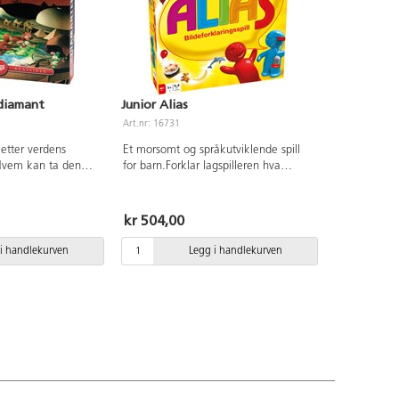
diamant
Junior Alias
Art.nr: 16731
 etter verdens
Et morsomt og språkutviklende spill
 Hvem kan ta den
for barn.Forklar lagspilleren hva
 En bestselger
bildekortet forstiller slik at han/hun
 2-5 spillere.
kan gjette riktig på så mange som
. Fra 6 år.
mulig på 1 minutt. Minimum 4
kr 504,00
spillere. Fra 5 år.
i handlekurven
Legg i handlekurven