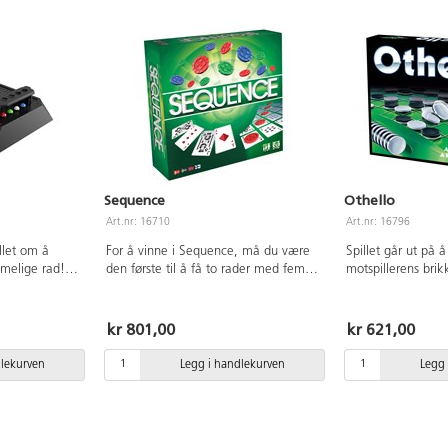
Sequence
Othello
Art.nr: 16710
Art.nr: 16796
illet om å
For å vinne i Sequence, må du være
Spillet går ut på 
mmelige rad!
den første til å få to rader med fem
motspillerens bri
ur legge en
brikker i hver rad på brettet. Spill ut
til sin egen farge,
om de andre
et kort og legg et spillebrikke med
brikker på spillepl
er 2000 mulige
tilsvarende kort på brettet. Se opp for
slutt. Spilleplate 
kr 801,00
kr 621,00
spillrunde
knektene: noen av dem er frikort,
spillere. Mål 28x2
nkning og
noen gir deg muligheten til å flytte en
dlekurven
Legg i handlekurven
Legg 
ri. Laget av
av motstandernes spillbrikker. For 2-
min. 2-5
12 spillere, omtrent 10-20 minutter
spilletid. Fra 7 år.