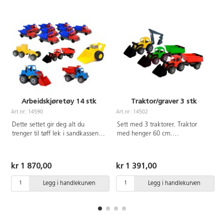
Arbeidskjøretøy 14 stk
Traktor/graver 3 stk
Art.nr: 14590
Art.nr: 14502
A
Dette settet gir deg alt du
Sett med 3 traktorer. Traktor
trenger til tøff lek i sandkassen.
med henger 60 cm.
Inneholder 9 lastebiler 18 cm,
Traktorgraver 48 cm. Ass farger.
traktorgraver 48 cm, frontlaster
Av næringsmiddelgodkjent
24 cm, lastebil med henger 52
polyetenplast. Fra 2 år.
kr 1 870,00
kr 1 391,00
cm, bulldozer 30 cm og
veiskrape 19 cm. Av
Legg i handlekurven
Legg i handlekurven
polyetenplast. Fra 2 år.