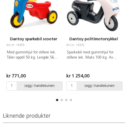
Dantoy sparkebil scooter
Dantoy politimotorsykkel
Art.nr: 14455
Art.nr: 14332
A
Med gummihjul for stillere lek.
Sparkebil med gummihjul for
Tåler opptil 50 kg. Lengde 56
stillere lek. Maks 100 kg. Av
cm, sittehøyde 25 cm.
polyetenplast. Svanemerket,
Polyetenplast. Svanemerket,
lisensnummer 50950001. Lengde
lisensnummer 50950001. Fra 2
58 cm. Fra 2 år.
kr 771,00
kr 1 254,00
år.
Legg i handlekurven
Legg i handlekurven
Liknende produkter