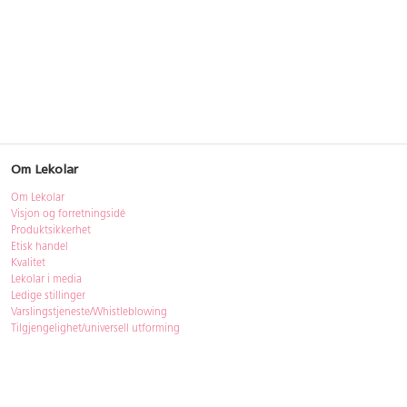
Om Lekolar
Om Lekolar
Visjon og forretningsidé
Produktsikkerhet
Etisk handel
Kvalitet
Lekolar i media
Ledige stillinger
Varslingstjeneste/Whistleblowing
Tilgjengelighet/universell utforming
Bærekraft
Bærekraft