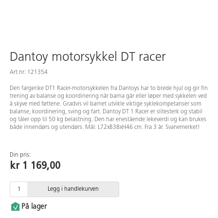
Dantoy motorsykkel DT racer
Art.nr: 121354
Den fargerike DT1 Racer-motorsykkelen fra Dantoys har to brede hjul og gir fin
trening av balanse og koordinering når barna går eller løper med sykkelen ved
å skyve med føttene. Gradvis vil barnet utvikle viktige syklekompetanser som
balanse, koordinering, sving og fart. Dantoy DT 1 Racer er slitesterk og stabil
og tåler opp til 50 kg belastning. Den har enestående lekeverdi og kan brukes
både innendørs og utendørs. Mål: L72xB38xH46 cm. Fra 3 år. Svanemerket!
Din pris:
kr 1 169,00
Legg i handlekurven
På lager