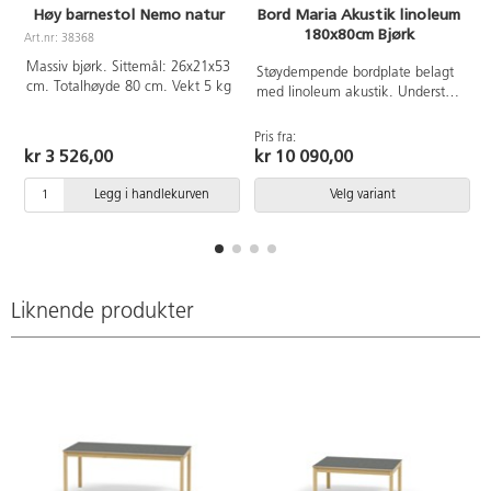
Høy barnestol Nemo natur
Bord Maria Akustik linoleum
180x80cm Bjørk
Art.nr: 38368
Massiv bjørk. Sittemål: 26x21x53
Støydempende bordplate belagt
cm. Totalhøyde 80 cm. Vekt 5 kg
med linoleum akustik. Understell
i massivt tre.
Pris fra:
P
kr 3 526,00
kr 10 090,00
Legg i handlekurven
Velg variant
Liknende produkter