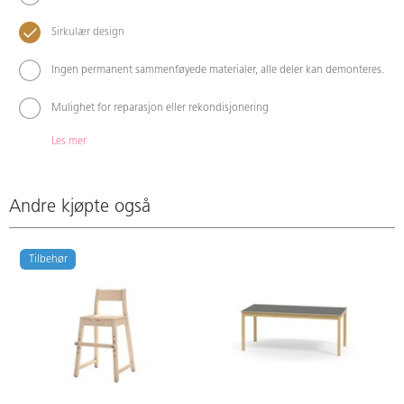
Sirkulær design
Ingen permanent sammenføyede materialer, alle deler kan demonteres.
Mulighet for reparasjon eller rekondisjonering
Les mer
Andre kjøpte også
Tilbehør