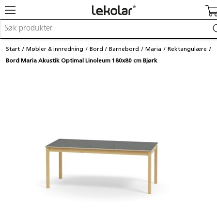
Møbler & innredning
Start
Møbler & innredning
Bord
Barnebord
Maria
Rektangulære
Lekeplassutstyr & utemiljø
Bord Maria Akustik Optimal Linoleum 180x80 cm Bjørk
Kunst & håndverk
Leker & sykler
Pedagogisk materiell
Barnevogner & småbarnsutstyr
Skole- & kontormateriell
Logge inn / registrere meg
Kontakt oss
Kampanjer/kataloger