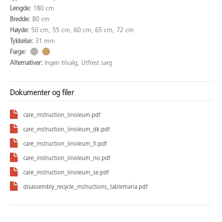
Lengde:
180 cm
Bredde:
80 cm
Høyde:
50 cm, 55 cm, 60 cm, 65 cm, 72 cm
Tykkelse:
31 mm
Farge:
Alternativer:
Ingen tilvalg, Utfrest sarg
Dokumenter og filer
care_instruction_linoleum.pdf
care_instruction_linoleum_dk.pdf
care_instruction_linoleum_fi.pdf
care_instruction_linoleum_no.pdf
care_instruction_linoleum_se.pdf
disassembly_recycle_instructions_tablemaria.pdf