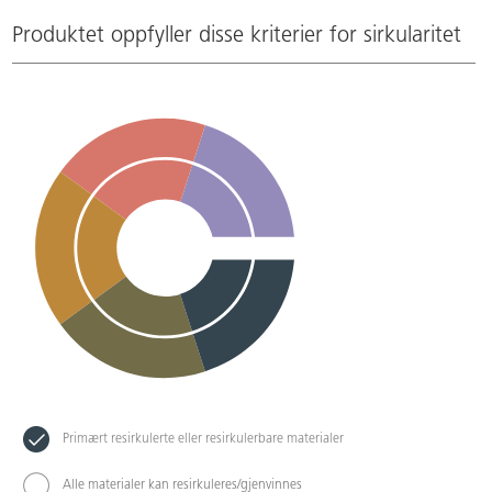
Produktet oppfyller disse kriterier for sirkularitet
Primært resirkulerte eller resirkulerbare materialer
Alle materialer kan resirkuleres/gjenvinnes