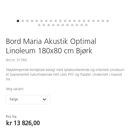
Bord Maria Akustik Optimal
Linoleum 180x80 cm Bjørk
Art.nr: 31760
Støydempende bordplate belagt med lydabsorberende og slitesterk Linoleum -
et Svanemerket naturmateriale helt uten PVC og ftalater. Understell i massivt
tre.
Velg variant
Farge
Pris fra:
kr 13 826,00