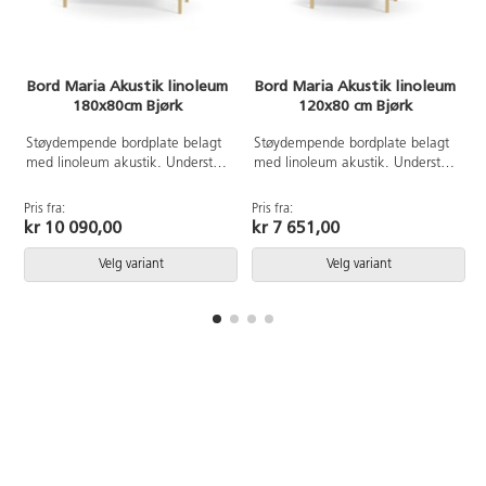
Bord Maria Akustik linoleum
Bord Maria Akustik linoleum
180x80cm Bjørk
120x80 cm Bjørk
Støydempende bordplate belagt
Støydempende bordplate belagt
med linoleum akustik. Understell
med linoleum akustik. Understell
h
i massivt tre.
i massivt tre. Bordplatene har en
slitesterk overflate med gode
Pris fra:
Pris fra:
P
akustiske egenskaper.
kr 10 090,00
kr 7 651,00
Velg variant
Velg variant