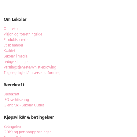
Om Lekolar
Om Lekolar
Visjon og forretningsidé
Produktsikkerhet
Etisk handel
Kvalitet
Lekolar i media
Ledige stillinger
Varslingstjeneste/Whistleblowing
Tilgjengelighet/universell utforming
Bærekraft
Bærekraft
ISO-sertifisering
Gjenbruk - Lekolar Outlet
Kjøpsvilkår & betingelser
Betingelser
GDPR og personopplysninger