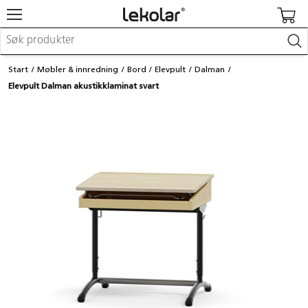
Møbler & innredning
Start
Møbler & innredning
Bord
Elevpult
Dalman
Lekeplassutstyr & utemiljø
Elevpult Dalman akustikklaminat svart
Kunst & håndverk
Leker & sykler
Pedagogisk materiell
Barnevogner & småbarnsutstyr
Skole- & kontormateriell
Logge inn / registrere meg
Kontakt oss
Kampanjer/kataloger