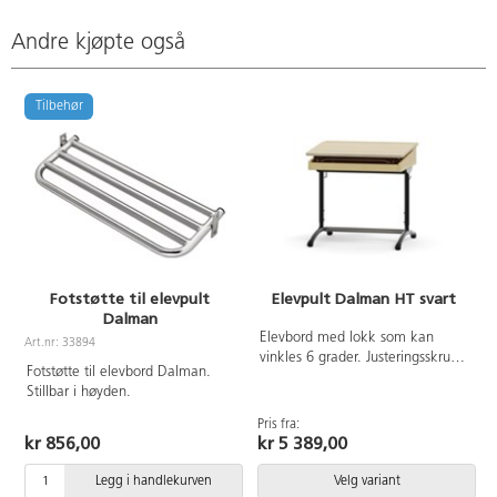
Andre kjøpte også
Tilbehør
Fotstøtte til elevpult
Elevpult Dalman HT svart
Dalman
A
Elevbord med lokk som kan
Art.nr: 33894
vinkles 6 grader. Justeringsskruer
Fotstøtte til elevbord Dalman.
på fremre benpar. Doble
Stillbar i høyden.
veskekroker. Mål: B65xD55 cm.
Mål på pultlokk: B65xD42 cm.
Pris fra:
Arbeidshøyden kan justeres i
kr 856,00
kr 5 389,00
høydene 64, 70, 76, 82 og 88
cm. Blyantrenne og ramme til
Legg i handlekurven
Velg variant