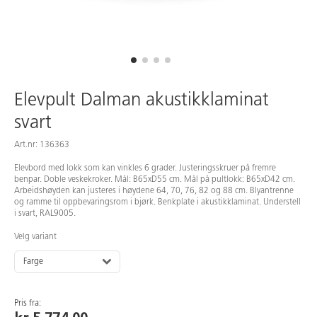
Elevpult Dalman akustikklaminat
svart
Art.nr: 136363
Elevbord med lokk som kan vinkles 6 grader. Justeringsskruer på fremre
benpar. Doble veskekroker. Mål: B65xD55 cm. Mål på pultlokk: B65xD42 cm.
Arbeidshøyden kan justeres i høydene 64, 70, 76, 82 og 88 cm. Blyantrenne
og ramme til oppbevaringsrom i bjørk. Benkplate i akustikklaminat. Understell
i svart, RAL9005.
Velg variant
Farge
Pris fra: