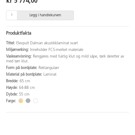
kr 5 774,00
Legg i handlekurven
Produktfakta
Tittel:
Elevpult Dalman akustikklaminat svart
Miljømerking:
Inneholder FCS-merket materiale
Vaskeanvisning:
Rengjøres med fuktig klut og mild såpe, tørk deretter av
med tørr klut.
Form på bordplate:
Rektangulær
Material på bordplate:
Laminat
Bredde:
65 cm
Høyde:
64-88 cm
Dybde:
55 cm
Farge: