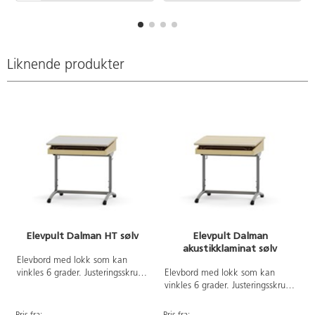
oppbevaringsrom i bjørk.
Bordplate i høytrykkslaminat.
Understell i svart, RAL 9005.
Liknende produkter
Elevpult Dalman HT sølv
Elevpult Dalman
akustikklaminat sølv
Elevbord med lokk som kan
vinkles 6 grader. Justeringsskruer
Elevbord med lokk som kan
på fremre benpar. Doble
vinkles 6 grader. Justeringsskruer
veskekroker. Mål: B65xD55 cm.
på fremre benpar. Doble
Mål på pultlokk: B65xD42 cm.
veskekroker. Mål: B65xD55 cm.