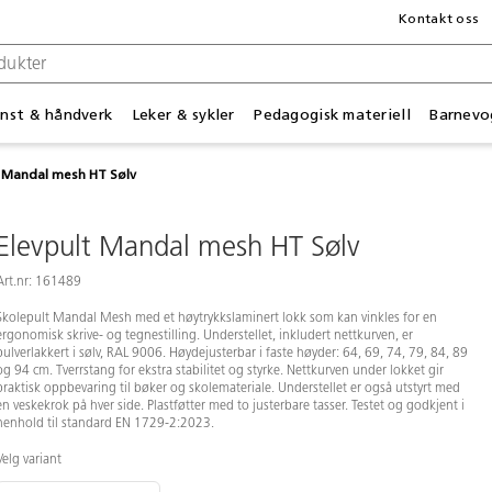
Kontakt oss
nst & håndverk
Leker & sykler
Pedagogisk materiell
Barnevo
t Mandal mesh HT Sølv
Elevpult Mandal mesh HT Sølv
Art.nr: 161489
Skolepult Mandal Mesh med et høytrykkslaminert lokk som kan vinkles for en
ergonomisk skrive- og tegnestilling. Understellet, inkludert nettkurven, er
pulverlakkert i sølv, RAL 9006. Høydejusterbar i faste høyder: 64, 69, 74, 79, 84, 89
og 94 cm. Tverrstang for ekstra stabilitet og styrke. Nettkurven under lokket gir
praktisk oppbevaring til bøker og skolemateriale. Understellet er også utstyrt med
en veskekrok på hver side. Plastføtter med to justerbare tasser. Testet og godkjent i
henhold til standard EN 1729-2:2023.
Velg variant