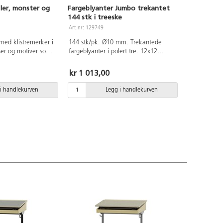
iler, monster og
Fargeblyanter Jumbo trekantet
144 stk i treeske
Art.nr: 129749
med klistremerker i
144 stk/pk. Ø10 mm. Trekantede
elser og motiver som
fargeblyanter i polert tre. 12x12
 båter og dyr.
farger. Inneholder gul, oransje, rød,
efrie. Av papir.
rosa, lilla, mørk lilla, lys blå, blå, lys
kr 1 013,00
grønn, grønn, brun og svart. Treeske
med lokk følger med.
i handlekurven
Legg i handlekurven