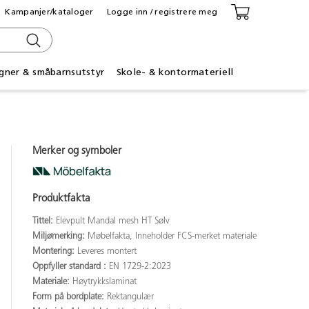
Kampanjer/kataloger
Logge inn / registrere meg
gner & småbarnsutstyr
Skole- & kontormateriell
Merker og symboler
Produktfakta
Tittel:
Elevpult Mandal mesh HT Sølv
Miljømerking:
Møbelfakta, Inneholder FCS-merket materiale
Montering:
Leveres montert
Oppfyller standard :
EN 1729-2:2023
Materiale:
Høytrykkslaminat
Form på bordplate:
Rektangulær