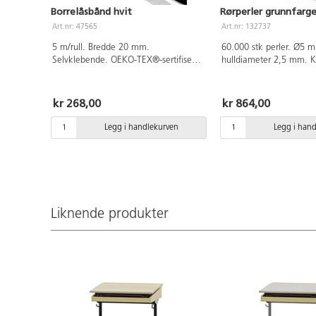
Borrelåsbånd hvit
Rørperler grunnfarge
Art.nr: 47565
Art.nr: 132737
5 m/rull. Bredde 20 mm.
60.000 stk perler. Ø5 
Selvklebende. OEKO-TEX®-sertifisert,
hulldiameter 2,5 mm. K
klasse I (Standard 100). PVC-fri.
sammen. Av PE. Svane
lisensnummer 3095 0007
kr 268,00
kr 864,00
Legg i handlekurven
Legg i han
Liknende produkter