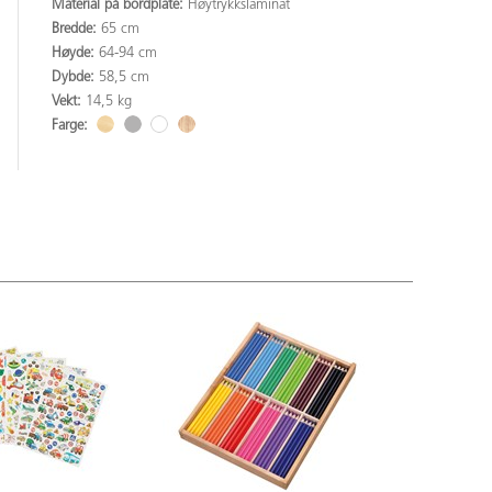
Material på bordplate:
Høytrykkslaminat
Bredde:
65 cm
Høyde:
64-94 cm
Dybde:
58,5 cm
Vekt:
14,5 kg
Farge: