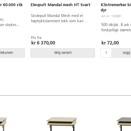
r 60.000 stk
Elevpult Mandal mesh HT Svart
Klistremerker b
dyr
Skolepult Mandal Mesh med et
Art.nr: 130081
mm,
høytrykkslaminert lokk som kan
an strykes
500 stk/pk. 8 ark 
vinkles for en ergonomisk skrive- og
merket,
forskjellige størr
tegnestilling. Understellet, inkludert
. Fra 3 år.
kjøretøy, monstre,
nettkurven, er pulverlakkert i svart,
Pris fra:
Mål:10–78 mm. Syr
kr 6 370,00
kr 72,00
RAL 9005. Høydejusterbar i faste
høyder: 64, 69, 74, 79, 84, 89 og 94
cm. Tverrstang for ekstra stabilitet og
dlekurven
Velg variant
Legg 
styrke. Nettkurven under lokket gir
praktisk oppbevaring til bøker og
skolemateriale. Understellet er også
utstyrt med en veskekrok på hver
side. Plastføtter med to justerbare
tasser. Testet og godkjent i henhold til
standard EN 1729-2:2023.